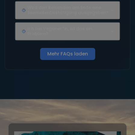
Wird den Reisenden am Ende eine
Seemeilenbestätigung ausgegeben?
Ich bin Veganer*in, ist das ein
Problem?
Mehr FAQs laden