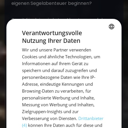
eigenen Segelabenteuer beginnen?
Bereit für dein nächstes Abenteuer auf dem
Wasser? Entdecke
unsere Mitsegel-Törns
.
Verantwortungsvolle
Nutzung Ihrer Daten
GERMAN
Wir und unsere Partner verwenden
GERMAN
Cookies und ähnliche Technologien, um
ENGLISH
Informationen auf Ihrem Gerät zu
GESCHRIEBEN VON
speichern und darauf zuzugreifen und
personenbezogene Daten wie Ihre IP-
Vicci
Adresse, eindeutige Kennungen und
Travel Explorerin
Browsing-Daten zu verarbeiten, für
personalisierte Werbung und Inhalte,
Messung von Werbung und Inhalten,
Vicci schreibt über Segelabenteuer,
Zielgruppen-Insights und zur
Küstenorte und Reisen abseits der üblichen
Verbesserung von Diensten.
Drittanbieter
Routen. Mit einem Gespür für besondere
(4)
können Ihre Daten auch für diese und
Momente verbindet sie Explorer-Spirit mit