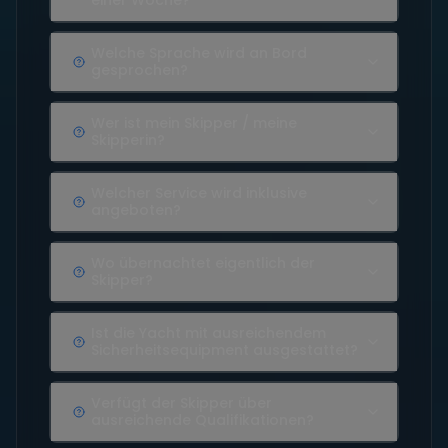
einer Woche?
Welche Sprache wird an Bord
gesprochen?
Wer ist mein Skipper / meine
Skipperin?
Welcher Service wird inklusive
angeboten?
Wo übernachtet eigentlich der
Skipper?
Ist die Yacht mit ausreichendem
Sicherheitsequipment ausgestattet?
Verfügt der Skipper über
ausreichende Qualifikationen?