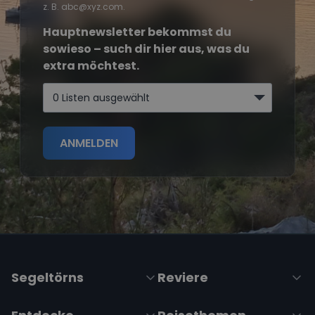
z. B. abc@xyz.com.
Hauptnewsletter bekommst du
sowieso – such dir hier aus, was du
extra möchtest.
0 Listen ausgewählt
ANMELDEN
Segeltörns
Reviere