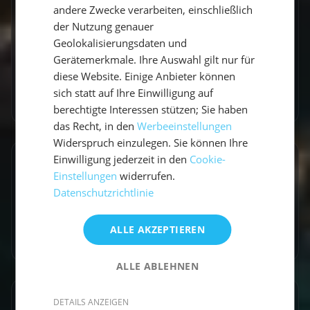
andere Zwecke verarbeiten, einschließlich
praktischen Travel-Tipps.
der Nutzung genauer
Geolokalisierungsdaten und
Gerätemerkmale. Ihre Auswahl gilt nur für
diese Website. Einige Anbieter können
sich statt auf Ihre Einwilligung auf
Zum Autorenprofil
→
berechtigte Interessen stützen; Sie haben
das Recht, in den
Werbeeinstellungen
Widerspruch einzulegen. Sie können Ihre
Einwilligung jederzeit in den
Cookie-
Entdecke ähnliche Törns
Einstellungen
widerrufen.
Datenschutzrichtlinie
Finde deinen perfekten Segeltörn
Törns ansehen
ALLE AKZEPTIEREN
ALLE ABLEHNEN
DETAILS ANZEIGEN
Artikel teilen