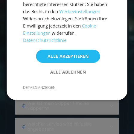
berechtigte Interessen stützen; Sie haben
das Recht, in den
Werbeeinstellungen
Vorbereitung
Widerspruch einzulegen. Sie können Ihre
11 Questions
Einwilligung jederzeit in den
Cookie-
Einstellungen
widerrufen.
Datenschutzrichtlinie
Gibt es Flottillen?
ALLE AKZEPTIEREN
Wie viele Seemeilen segelt man in
einer Woche?
ALLE ABLEHNEN
Welche Sprache wird an Bord
gesprochen?
DETAILS ANZEIGEN
Wer ist mein Skipper / meine
Skipperin?
Welcher Service wird inklusive
angeboten?