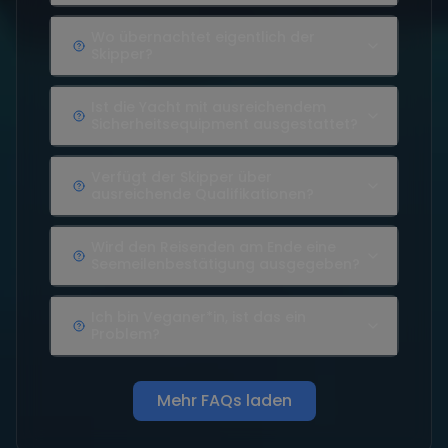
Wo übernachtet eigentlich der
Skipper?
Ist die Yacht mit ausreichendem
Sicherheitsequipment ausgestattet?
Verfügt der Skipper über
ausreichende Qualifikationen?
Wird den Reisenden am Ende eine
Seemeilenbestätigung ausgegeben?
Ich bin Veganer*in, ist das ein
Problem?
Mehr FAQs laden