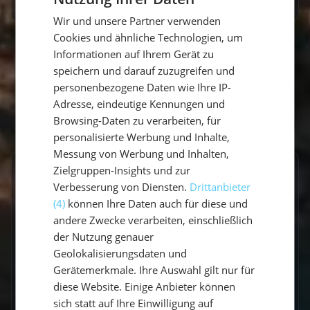
GERMAN
Wir und unsere Partner verwenden
GERMAN
Cookies und ähnliche Technologien, um
ENGLISH
Informationen auf Ihrem Gerät zu
speichern und darauf zuzugreifen und
personenbezogene Daten wie Ihre IP-
Adresse, eindeutige Kennungen und
Browsing-Daten zu verarbeiten, für
personalisierte Werbung und Inhalte,
Messung von Werbung und Inhalten,
Zielgruppen-Insights und zur
Frequently Asked Questions
Verbesserung von Diensten.
Drittanbieter
(4)
können Ihre Daten auch für diese und
andere Zwecke verarbeiten, einschließlich
der Nutzung genauer
Geolokalisierungsdaten und
Gerätemerkmale. Ihre Auswahl gilt nur für
An Bord
Buchung
diese Website. Einige Anbieter können
45 Questions
24 Questions
sich statt auf Ihre Einwilligung auf