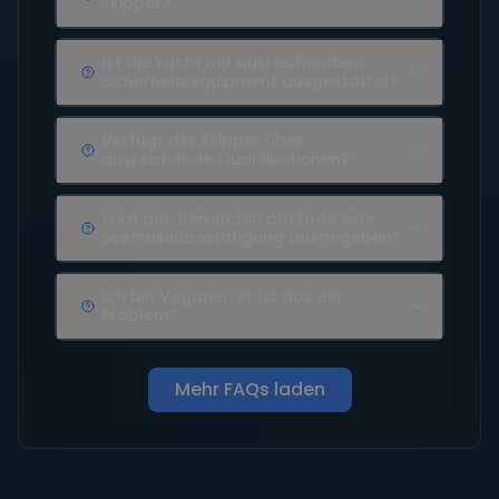
Skipper?
Ist die Yacht mit ausreichendem
Sicherheitsequipment ausgestattet?
Verfügt der Skipper über
ausreichende Qualifikationen?
Wird den Reisenden am Ende eine
Seemeilenbestätigung ausgegeben?
Ich bin Veganer*in, ist das ein
Problem?
Mehr FAQs laden