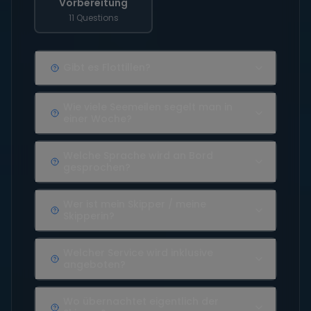
Vorbereitung
11 Questions
Gibt es Flottillen?
Wie viele Seemeilen segelt man in
einer Woche?
Welche Sprache wird an Bord
gesprochen?
Wer ist mein Skipper / meine
Skipperin?
Welcher Service wird inklusive
angeboten?
Wo übernachtet eigentlich der