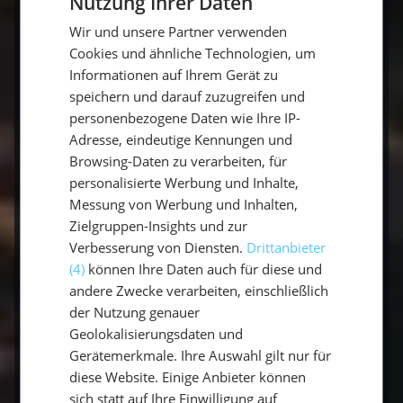
Nutzung Ihrer Daten
GERMAN
möglich mit einem Segelboot. Die Vorteile
Wir und unsere Partner verwenden
liegen darin, während des Segelns viele
GERMAN
Cookies und ähnliche Technologien, um
verschiedene Insel und ihre Highlights kennen
ENGLISH
Informationen auf Ihrem Gerät zu
zu lernen. Die Inseln bieten außer
speichern und darauf zuzugreifen und
himmelblauem Meer, Puderzuckerstrände,
personenbezogene Daten wie Ihre IP-
großartige Restaurants und schwimmende
Adresse, eindeutige Kennungen und
Märkte. Außerdem gibt es eine Seilbahn auf
Browsing-Daten zu verarbeiten, für
Puerto Plata, einen bunten Markt in
personalisierte Werbung und Inhalte,
Guadeloupe und in Tobago
Messung von Werbung und Inhalten,
Strömungstauchen. Musikfeste und Karneval
Zielgruppen-Insights und zur
Verbesserung von Diensten.
Drittanbieter
locken außerdem Besucher an. Wer die Füße
(4)
können Ihre Daten auch für diese und
wieder einmal auf festen Boden bewegen
andere Zwecke verarbeiten, einschließlich
möchte, nimmt in teil am Karneval, bei dem
der Nutzung genauer
alte und junge Männer, schöne Frauen und
Geolokalisierungsdaten und
fröhliche Kinder gemeinsam auf der Straße
Gerätemerkmale. Ihre Auswahl gilt nur für
tanzen. Jede Karibikinsel ist einen Besuch wert.
diese Website. Einige Anbieter können
Wunderschön sind alle.
sich statt auf Ihre Einwilligung auf