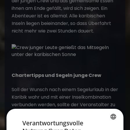
der jungen Crew und das gemeinsame Essen
ihnen am Ende gefällt, wird sich zeigen. Ein
Abenteuer ist es allemal. Alle karibischen
Inseln liegen beieinander, so dass Überfahrt
nicht mehr wie zwei Stunden dauert.
Chartertipps und Segeln junge Crew
Soll der Wunsch nach einem Segelurlaub in der
Karibik wahr und mit einer Inselkombination
verbunden werden, sollte der Veranstalter zu
Rate gezogen werden, um individuelle
Wünsche zu berücksichtigen. Skippertipps
Verantwortungsvolle
bietet die Crew. Island Hopping ist jederzeit