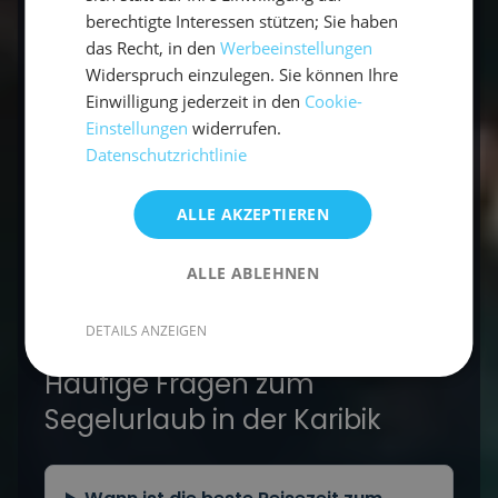
berechtigte Interessen stützen; Sie haben
das Recht, in den
Werbeeinstellungen
Kontakt
Widerspruch einzulegen. Sie können Ihre
Einwilligung jederzeit in den
Cookie-
Einstellungen
widerrufen.
Buchen
Datenschutzrichtlinie
Mehr zur Karibik:
Erlebe die Anreise per
ALLE AKZEPTIEREN
Atlantiküberquerung
, entdecke die
Bahamas
oder das karibische
Martinique
. Alle Termine
ALLE ABLEHNEN
findest du in unseren
Segeltörns
.
DETAILS ANZEIGEN
Häufige Fragen zum
Segelurlaub in der Karibik