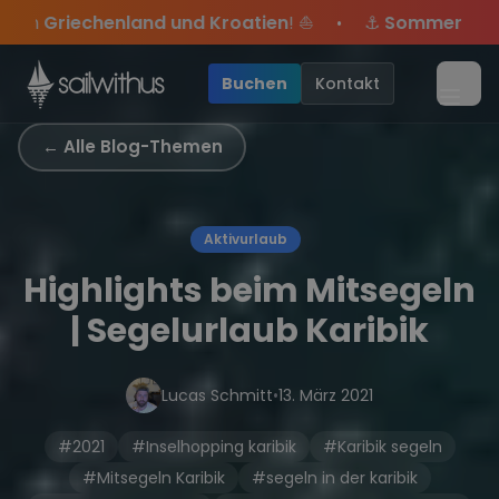
Skip to content
roatien
! ⛵
⚓
Sommer-Special
: Mit Code
Yacht
sich
•
ei dabei.
e Angebote mehr Sowie
Sichere Dir jetzt
Season Closing Party 2026!
Dein Meilenbuch und Deine sailwi
20€ Rabatt auf deinen ersten T
Die Saison war
•
Buchen
Kontakt
Menü
← Alle Blog-Themen
Aktivurlaub
Highlights beim Mitsegeln
| Segelurlaub Karibik
Lucas Schmitt
•
13. März 2021
#2021
#Inselhopping karibik
#Karibik segeln
#Mitsegeln Karibik
#segeln in der karibik