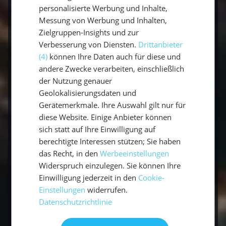
die Bahamas?
personalisierte Werbung und Inhalte,
Messung von Werbung und Inhalten,
Zielgruppen-Insights und zur
Wie kommt man mit dem Segelboot
Verbesserung von Diensten.
Drittanbieter
zu den Bahamas?
(4)
können Ihre Daten auch für diese und
andere Zwecke verarbeiten, einschließlich
der Nutzung genauer
Was muss man auf den Bahamas
Geolokalisierungsdaten und
gesehen haben?
Gerätemerkmale. Ihre Auswahl gilt nur für
diese Website. Einige Anbieter können
sich statt auf Ihre Einwilligung auf
Was kostet ein Segeltörn auf den
berechtigte Interessen stützen; Sie haben
Bahamas?
das Recht, in den
Werbeeinstellungen
Widerspruch einzulegen. Sie können Ihre
Einwilligung jederzeit in den
Cookie-
Einstellungen
widerrufen.
Fazit: dein Segeltraum auf den Bahamas
Datenschutzrichtlinie
Türkises Wasser, einsame Ankerbuchten und