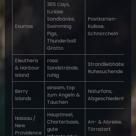
365 Cays,
türkise
Sandbänke,
Postkarten-
Exumas
Swimming
Kulisse,
Pigs,
Schnorcheln
Thunderball
Grotto
Eleuthera
rosa
Strandliebhaber,
& Harbour
Sandstrände,
Ruhesuchende
Island
ruhig
einsam, top
Berry
Naturfans,
zum Angeln &
Islands
Abgeschiedenheit
Tauchen
Hauptinsel,
Nassau /
Charterbasis,
An- & Abreise,
New
gute
Törnstart
Providence