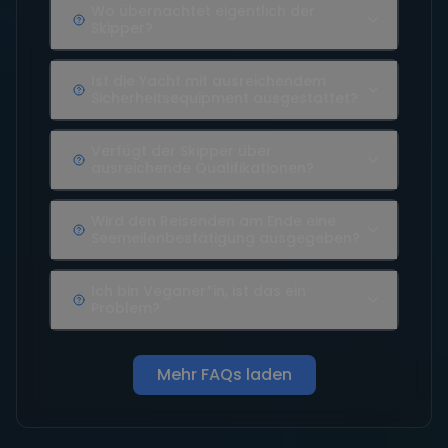
Wo übernachtet eigentlich der
Skipper?
Ist die Yacht mit ausreichendem
Sicherheitsequipment ausgestattet?
Verfügt der Skipper über
ausreichende Qualifikationen?
Wird den Reisenden am Ende eine
Seemeilenbestätigung ausgegeben?
Ich bin Veganer*in, ist das ein
Problem?
Mehr FAQs laden