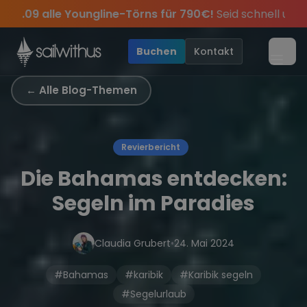
Skip to content
🔥
Spätsommer Special:
Am 05.09 alle Youngline-Tö
 sei dabei.
Sichere Dir jetzt
Verpass keine
Season Closing Party 2026!
Törn-Updates, Insider-Tipps
Dein Meilenbuch und Deine sailwi
Die Saison w
und exk
•
Buchen
Kontakt
Menü
← Alle Blog-Themen
Revierbericht
Die Bahamas entdecken:
Segeln im Paradies
Claudia Grubert
•
24. Mai 2024
#Bahamas
#karibik
#Karibik segeln
#Segelurlaub