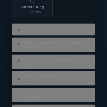
Vorbereitung
11 Questions
Gibt es Flottillen?
Wie viele Seemeilen segelt man in
einer Woche?
Welche Sprache wird an Bord
gesprochen?
Wer ist mein Skipper / meine
Skipperin?
Welcher Service wird inklusive
angeboten?