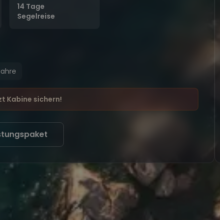
14 Tage
Segelreise
Jahre
zt Kabine sichern!
stungspaket