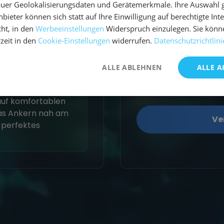
Auf Mayreau gel
uer Geolokalisierungsdaten und Gerätemerkmale. Ihre Auswahl gil
Karibik. Palmen,
bieter können sich statt auf Ihre Einwilligung auf berechtigte Int
40%
ht, in den
Werbeeinstellungen
Widerspruch einzulegen. Sie könn
rzeit in den
Cookie-Einstellungen
widerrufen.
Datenschutzrichtlini
60%
Bequia
5
Charmante Inse
ALLE ABLEHNEN
ALLE A
und entspannten
h auf komfortablen
as Ankern nah am
Ve
r perfektes