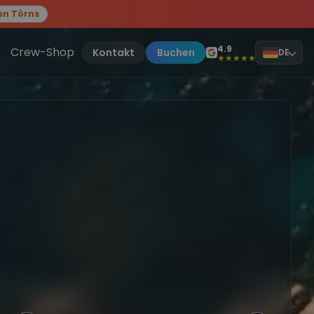
en Törns
, sei dabei.
4.9
Crew-Shop
Kontakt
Buchen
DE
★★★★★