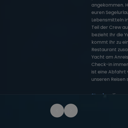
angekommen. Heu
euren Segelurla
Lebensmitteln i
Teil der Crew a
bezieht Ihr die 
kommt Ihr zu ei
Restaurant zusam
Yacht am Anreis
Check-in immer 
ist eine Abfahrt
unseren Reisen s
Stop
1
von
15