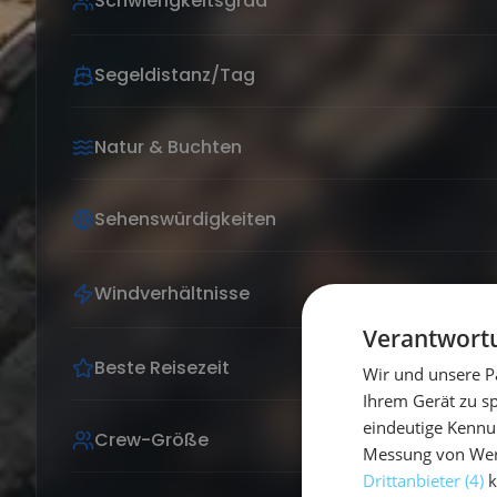
Schwierigkeitsgrad
Segeldistanz/Tag
Natur & Buchten
Sehenswürdigkeiten
Windverhältnisse
Verantwortu
Beste Reisezeit
Wir und unsere P
Ihrem Gerät zu s
eindeutige Kennu
Crew-Größe
Messung von Werb
Drittanbieter (4)
k