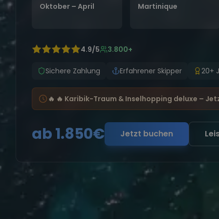
Oktober – April
Martinique
4.9/5
3.800+
Sichere Zahlung
Erfahrener Skipper
20+ 
🔥 🔥 Karibik-Traum & Inselhopping deluxe – Jet
ab 1.850€
Jetzt buchen
Lei