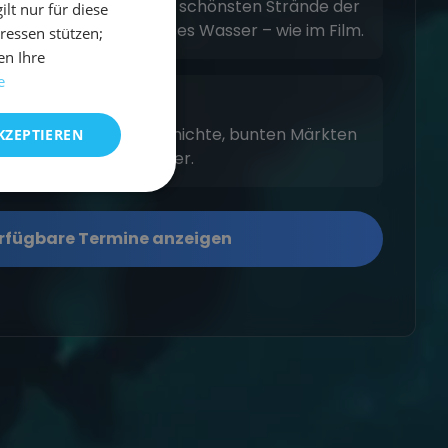
egen, ist dies einer der schönsten Strände der
t nur für diese
 weißer Sand und türkises Wasser – wie im Film.
eressen stützen;
en Ihre
e
l mit Walfänger-Geschichte, bunten Märkten
KZEPTIEREN
 Bars direkt am Wasser.
rfügbare Termine anzeigen