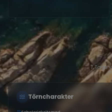
7 Tage v
Törncharakter