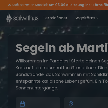
Skip to content
🔥
Spätsommer Special:
Am 05.09 alle Youngline-Törns fü
Sichere Dir jetzt
Verpass keine
Season Closing Party 2026!
Törn-Updates, Insider-Tipps
Dein Meilenbuch und Deine sailwithus-C
Die Saison war legendär – wir 
und exklusive
Terminfinder
Segeltörns
Segeln ab Mart
Willkommen im Paradies! Starte deinen Seg
Kurs auf die traumhaften Grenadinen. Dich
Sandstrände, das Schwimmen mit Schildkr
entspannte karibische Lebensgefühl. Ein Tö
Sonnenuntergänge.