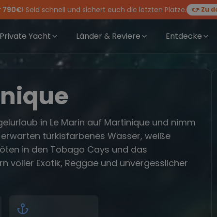
r 790€!
Seid schnell und sichert euch die letzten Plätze.
👉 Zu d
rewwear
feiern die Törns, die Crew und die besten Geschichten des Jahres
 Angebote mehr Sowie
für Deinen Törn!
20€ Rabatt auf deinen ersten Törn
!
Private Yacht
Länder & Reviere
Entdecke
inique
elurlaub in Le Marin auf Martinique und nimm
 erwarten türkisfarbenes Wasser, weiße
öten in den Tobago Cays und das
rn voller Exotik, Reggae und unvergesslicher