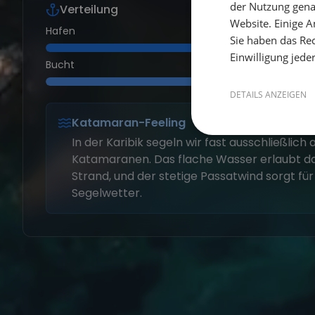
der Nutzung gena
Verteilung
Website. Einige An
Hafen
Sie haben das Rec
Einwilligung jede
Bucht
DETAILS ANZEIGEN
Katamaran-Feeling
In der Karibik segeln wir fast ausschließlic
Katamaranen. Das flache Wasser erlaubt d
Strand, und der stetige Passatwind sorgt fü
Segelwetter.