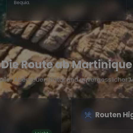
Bequia.
Die Route ab Martinique
oller Abenteuer, Natur und unvergessliche
Routen Hi