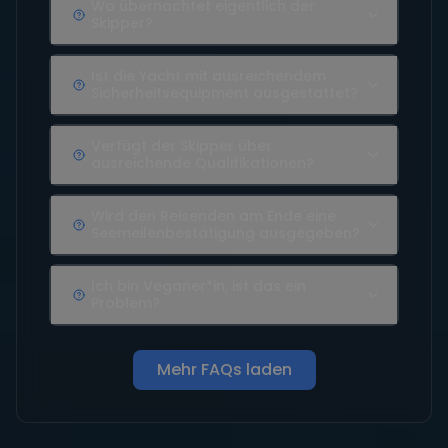
Wo übernachtet eigentlich der
Skipper?
Ist die Yacht mit ausreichendem
Sicherheitsequipment ausgestattet?
Verfügt der Skipper über
ausreichende Qualifikationen?
Wird den Reisenden am Ende eine
Seemeilenbestätigung ausgegeben?
Ich bin Veganer*in, ist das ein
Problem?
Mehr FAQs laden