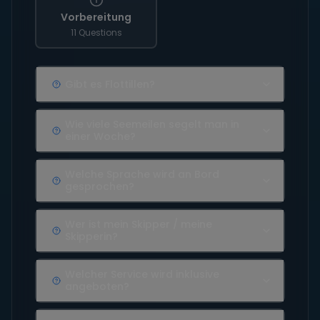
Vorbereitung
11 Questions
Gibt es Flottillen?
Wie viele Seemeilen segelt man in
einer Woche?
Welche Sprache wird an Bord
gesprochen?
Wer ist mein Skipper / meine
Skipperin?
Welcher Service wird inklusive
angeboten?