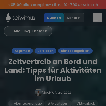
Skip to content
Sichere Dir jetzt
Dein Meilenbuch und Deine sailwi
tsommer Special:
Am 05.09 alle Youngline-Törns für 79
s keine
Season Closing Party 2026!
Törn-Updates, Insider-Tipps
Die Saison war legendär
und exklusive Ang
•
Buchen
Kontakt
Menü
← Alle Blog-Themen
Allgemein
Bordleben
Nicht kategorisiert
Zeitvertreib an Bord und
Land: Tipps für Aktivitäten
im Urlaub
Vicci
•
7. März 2025
#Abenteuerurlaub
#Aktivitäten
#Aktivurlaub