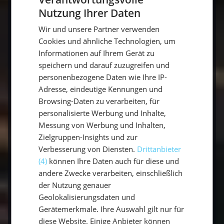
Nutzung Ihrer Daten
GERMAN
Wir und unsere Partner verwenden
GERMAN
7. Spiele und Unterhaltung an Bord
Cookies und ähnliche Technologien, um
ENGLISH
Informationen auf Ihrem Gerät zu
Halte die Stimmung an Bord hoch mit diesen
speichern und darauf zuzugreifen und
Aktivitäten:
personenbezogene Daten wie Ihre IP-
Adresse, eindeutige Kennungen und
Brett- und Kartenspielen
: Ideal für
Browsing-Daten zu verarbeiten, für
gesellige Abende.
personalisierte Werbung und Inhalte,
Messung von Werbung und Inhalten,
Musik
: Erstelle eine Playlist mit
Zielgruppen-Insights und zur
Lieblingsliedern oder spiele ein Instrument.
Verbesserung von Diensten.
Drittanbieter
(4)
können Ihre Daten auch für diese und
Filme und Serien
: Lade vorab Filme
andere Zwecke verarbeiten, einschließlich
herunter für gemütliche Filmabende unter
der Nutzung genauer
Deck.
Geolokalisierungsdaten und
Gerätemerkmale. Ihre Auswahl gilt nur für
diese Website. Einige Anbieter können