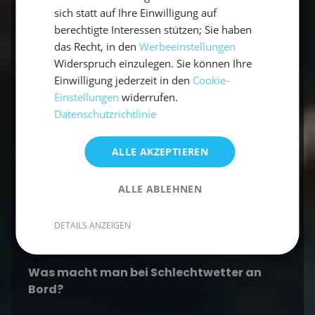
Häufige Fragen zum Zeitvertreib an Bord
sich statt auf Ihre Einwilligung auf
berechtigte Interessen stützen; Sie haben
Was kann man an Bord eines Segelboots
das Recht, in den
Werbeeinstellungen
machen?
Widerspruch einzulegen. Sie können Ihre
Einwilligung jederzeit in den
Cookie-
Wassersport wie Schnorcheln und SUP, Angeln,
Einstellungen
widerrufen.
Kochen in der Bordküche, Kartenspiele, Lesen,
Datenschutzrichtlinie
Sonnenbaden und Entspannen.
ALLE AKZEPTIEREN
Wird einem beim Segeln langweilig?
ALLE ABLEHNEN
Nein – zwischen Segeln, Baden, Landgängen
und geselligem
Bordleben
ist immer etwas los.
DETAILS ANZEIGEN
Was macht man bei Schlechtwetter an
Bord?