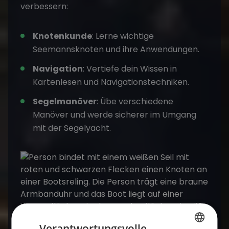
verbessern:
Knotenkunde
: Lerne wichtige
Seemannsknoten und ihre Anwendungen.
Navigation
: Vertiefe dein Wissen in
Kartenlesen und Navigationstechniken.
Segelmanöver
: Übe verschiedene
Manöver und werde sicherer im Umgang
mit der Segelyacht.
Verantwortungsvolle