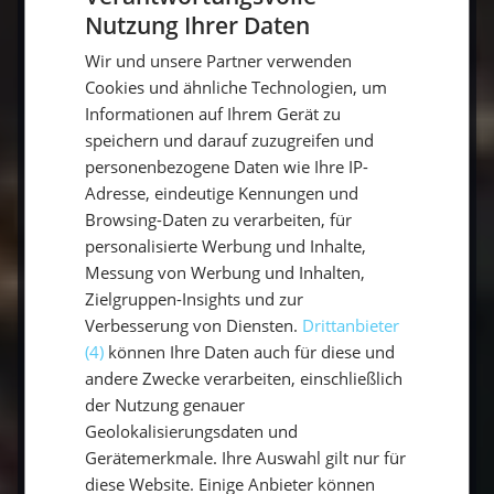
Freiheit, die nur der Ozean bieten kann.
Nutzung Ihrer Daten
GERMAN
Wir und unsere Partner verwenden
GERMAN
Cookies und ähnliche Technologien, um
ENGLISH
Informationen auf Ihrem Gerät zu
Perfekter Segelurlaub für dich:
speichern und darauf zuzugreifen und
Ein Segeltörn durch die Balearen. Hier triffst du
personenbezogene Daten wie Ihre IP-
auf andere Gleichgesinnte, genießt das Leben
Adresse, eindeutige Kennungen und
in deinem eigenen Tempo und findest
Browsing-Daten zu verarbeiten, für
gleichzeitig die perfekte Mischung aus
personalisierte Werbung und Inhalte,
Gemeinschaft und Rückzug.
Messung von Werbung und Inhalten,
Zielgruppen-Insights und zur
Verbesserung von Diensten.
Drittanbieter
(4)
können Ihre Daten auch für diese und
andere Zwecke verarbeiten, einschließlich
Der Anfänger (a.k.a. "Das Greenhorn")
der Nutzung genauer
Keine Sorge, jeder fängt mal an – und der
Geolokalisierungsdaten und
erste Segelurlaub kann ein aufregendes
Gerätemerkmale. Ihre Auswahl gilt nur für
diese Website. Einige Anbieter können
Abenteuer sein, ohne zu überfordern. Wenn du