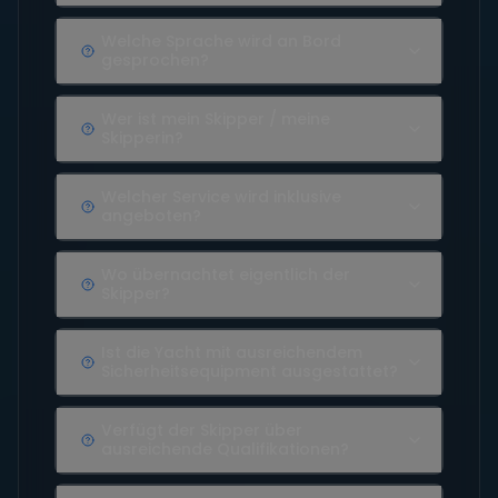
Welche Sprache wird an Bord
gesprochen?
Wer ist mein Skipper / meine
Skipperin?
Welcher Service wird inklusive
angeboten?
Wo übernachtet eigentlich der
Skipper?
Ist die Yacht mit ausreichendem
Sicherheitsequipment ausgestattet?
Verfügt der Skipper über
ausreichende Qualifikationen?