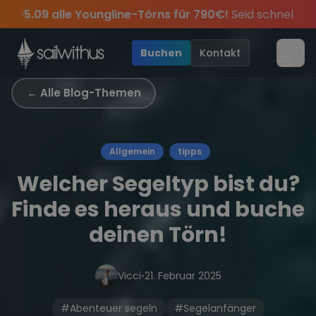
Skip to content
🔥
Spätsommer Special:
Am 05.09 alle Youngline-Tö
Season Closing Party 2026!
Sichere Dir jetzt
Verpass keine
Törn-Updates, Insider-Tipps
Dein Meilenbuch und Deine sailwi
Die Saison war legendär – w
und exk
Buchen
Kontakt
Menü
← Alle Blog-Themen
Allgemein
tipps
Welcher Segeltyp bist du?
Finde es heraus und buche
deinen Törn!
Vicci
•
21. Februar 2025
#Abenteuer segeln
#Segelanfänger