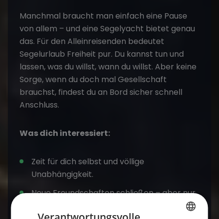
Manchmal braucht man einfach eine Pause
von allem – und eine Segelyacht bietet genau
das. Für den Alleinreisenden bedeutet
Segelurlaub Freiheit pur. Du kannst tun und
lassen, was du willst, wann du willst. Aber keine
Sorge, wenn du doch mal Gesellschaft
brauchst, findest du an Bord sicher schnell
Anschluss.
Was dich interessiert:
Zeit für dich selbst und völlige
Unabhängigkeit.
Neue Freundschaften schließen – aber nur,
wenn du willst.
Verantwortungsvolle