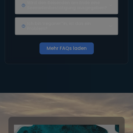
Wird den Reisenden am Ende eine
Seemeilenbestätigung ausgegeben?
Ich bin Veganer*in, ist das ein
Problem?
Mehr FAQs laden