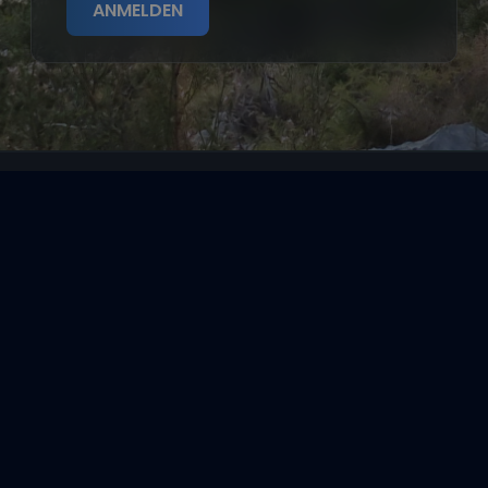
ANMELDEN
Segeltörns
Reviere
Entdecke
Reisethemen
Folge uns über Social Media
Impressum
|
Datenschutzerklärung
|
ARB's
|
Cookie-
Richtlinie
|
Cookie-Einstellungen