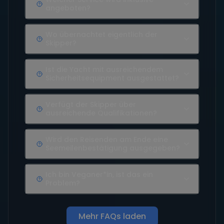
angeboten?
Wo übernachtet eigentlich der
Skipper?
Ist die Yacht mit ausreichendem
Sicherheitsequipment ausgestattet?
Verfügt der Skipper über
ausreichende Qualifikationen?
Wird den Reisenden am Ende eine
Seemeilenbestätigung ausgegeben?
Ich bin Veganer*in, ist das ein
Problem?
Mehr FAQs laden