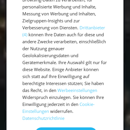
Momente verbindet sie Explorer-Spirit mit
personalisierte Werbung und Inhalte,
praktischen Travel-Tipps.
Messung von Werbung und Inhalten,
Zielgruppen-Insights und zur
Verbesserung von Diensten.
Drittanbieter
(4)
können Ihre Daten auch für diese und
andere Zwecke verarbeiten, einschließlich
Zum Autorenprofil
→
der Nutzung genauer
Geolokalisierungsdaten und
Gerätemerkmale. Ihre Auswahl gilt nur für
diese Website. Einige Anbieter können
Entdecke ähnliche Törns
sich statt auf Ihre Einwilligung auf
berechtigte Interessen stützen; Sie haben
Finde deinen perfekten Segeltörn
das Recht, in den
Werbeeinstellungen
Widerspruch einzulegen. Sie können Ihre
Törns ansehen
Einwilligung jederzeit in den
Cookie-
Einstellungen
widerrufen.
Datenschutzrichtlinie