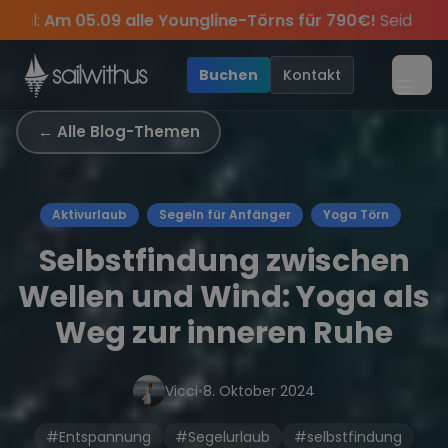
Skip to content
 alle Youngline-Törns für 790€!
Seid schnell und sichert
Geschichten des Jahres, sei dabei.
ider-Tipps
Sichere Dir jetzt
und exklusive Angebote mehr Sowie
Dein Meilenbuch und Deine sailwi
Season Closing P
20€ Raba
•
Buchen
Kontakt
Menü
← Alle Blog-Themen
Aktivurlaub
Segeln für Anfänger
Yoga Törn
Selbstfindung zwischen
Wellen und Wind: Yoga als
Weg zur inneren Ruhe
Vicci
•
8. Oktober 2024
#Entspannung
#Segelurlaub
#selbstfindung