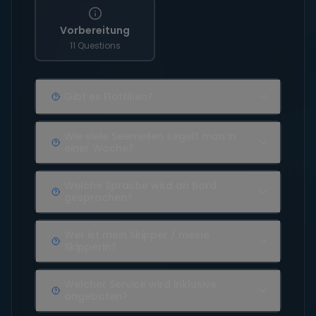
Vorbereitung
11 Questions
Gibt es Flottillen?
Wie viele Seemeilen segelt man in
einer Woche?
Welche Sprache wird an Bord
gesprochen?
Wer ist mein Skipper / meine
Skipperin?
Welcher Service wird inklusive
angeboten?