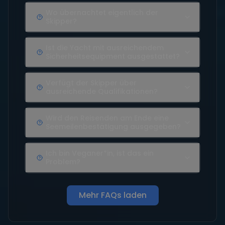
Wo übernachtet eigentlich der
Skipper?
Ist die Yacht mit ausreichendem
Sicherheitsequipment ausgestattet?
Verfügt der Skipper über
ausreichende Qualifikationen?
Wird den Reisenden am Ende eine
Seemeilenbestätigung ausgegeben?
Ich bin Veganer*in, ist das ein
Problem?
Mehr FAQs laden