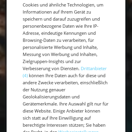
Cookies und ähnliche Technologien, um
Gibt es Flottillen?
ENGLISH
Informationen auf Ihrem Gerät zu
speichern und darauf zuzugreifen und
Wie viele Seemeilen segelt man in
personenbezogene Daten wie Ihre IP-
einer Woche?
Adresse, eindeutige Kennungen und
Browsing-Daten zu verarbeiten, für
Welche Sprache wird an Bord
personalisierte Werbung und Inhalte,
gesprochen?
Messung von Werbung und Inhalten,
Zielgruppen-Insights und zur
Wer ist mein Skipper / meine
Verbesserung von Diensten.
Drittanbieter
Skipperin?
(4)
können Ihre Daten auch für diese und
andere Zwecke verarbeiten, einschließlich
Welcher Service wird inklusive
der Nutzung genauer
angeboten?
Geolokalisierungsdaten und
Gerätemerkmale. Ihre Auswahl gilt nur für
Wo übernachtet eigentlich der
diese Website. Einige Anbieter können
Skipper?
sich statt auf Ihre Einwilligung auf
berechtigte Interessen stützen; Sie haben
Ist die Yacht mit ausreichendem
das Recht, in den
Werbeeinstellungen