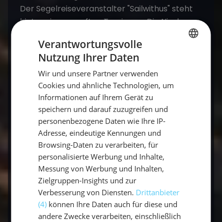
Der Segelreiseveranstalter "Sailwithus" steht
hinter einem sanften Tourismus. Die Nische
Segelreisen zählt definitiv zu den
Verantwortungsvolle
umweltschonendsten Tourismusformen auf
Nutzung Ihrer Daten
dem Markt. Sailwithus bietet Mitsegeln privat
GERMAN
auf einer Yacht mit Skipper durch den Antrieb
Wir und unsere Partner verwenden
GERMAN
Cookies und ähnliche Technologien, um
mit Windkraft an. Eine ressourcenschonende
ENGLISH
Informationen auf Ihrem Gerät zu
und nachhaltige Variante.
speichern und darauf zuzugreifen und
personenbezogene Daten wie Ihre IP-
Wir haben unseren Trip "Mitsegeln Mallorca"
Adresse, eindeutige Kennungen und
sehr genossen und wünschen euch viel Spaß
Browsing-Daten zu verarbeiten, für
beim Buchen eures nächsten Segeltrips.
personalisierte Werbung und Inhalte,
Messung von Werbung und Inhalten,
Zielgruppen-Insights und zur
Kontakt
Verbesserung von Diensten.
Drittanbieter
Buchen
(4)
können Ihre Daten auch für diese und
andere Zwecke verarbeiten, einschließlich