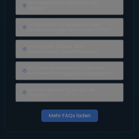
Wo übernachtet eigentlich der
Skipper?
Ist die Yacht mit ausreichendem
Sicherheitsequipment ausgestattet?
Verfügt der Skipper über
ausreichende Qualifikationen?
Wird den Reisenden am Ende eine
Seemeilenbestätigung ausgegeben?
Ich bin Veganer*in, ist das ein
Problem?
Mehr FAQs laden