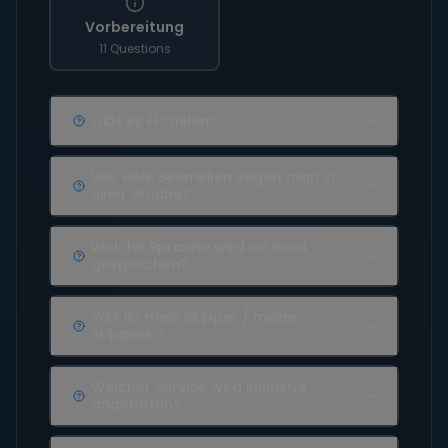
Vorbereitung
11 Questions
Gibt es Flottillen?
Wie viele Seemeilen segelt man in
einer Woche?
Welche Sprache wird an Bord
gesprochen?
Wer ist mein Skipper / meine
Skipperin?
Welcher Service wird inklusive
angeboten?