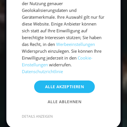
der Nutzung genauer
Häufige Fragen zum Gruppen-Segeltörn
Geolokalisierungsdaten und
auf Mallorca
Gerätemerkmale. Ihre Auswahl gilt nur für
diese Website. Einige Anbieter können
sich statt auf Ihre Einwilligung auf
Eignet sich ein Segeltörn für eine Gruppe
berechtigte Interessen stützen; Sie haben
Freunde?
das Recht, in den
Werbeeinstellungen
Widerspruch einzulegen. Sie können Ihre
Ja, ideal: Ihr habt die Yacht für euch, teilt die
Einwilligung jederzeit in den
Cookie-
Kosten und erlebt gemeinsam Buchten, Baden
Einstellungen
widerrufen.
und Nightlife.
Datenschutzrichtlinie
Braucht man Segelerfahrung?
ALLE AKZEPTIEREN
Nein, mit Skipper an Bord könnt ihr ganz ohne
ALLE ABLEHNEN
Vorkenntnisse mitsegeln.
DETAILS ANZEIGEN
Was kostet ein Gruppen-Segeltörn auf