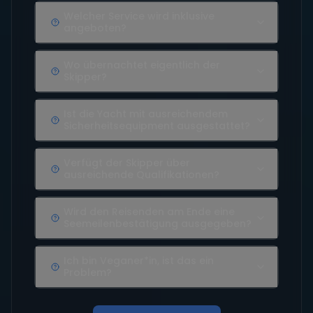
Welcher Service wird inklusive
angeboten?
Wo übernachtet eigentlich der
Skipper?
Ist die Yacht mit ausreichendem
Sicherheitsequipment ausgestattet?
Verfügt der Skipper über
ausreichende Qualifikationen?
Wird den Reisenden am Ende eine
Seemeilenbestätigung ausgegeben?
Ich bin Veganer*in, ist das ein
Problem?