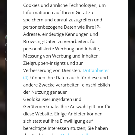
Vicci
•
9. Januar 2025
Cookies und ähnliche Technologien, um
ENGLISH
Informationen auf Ihrem Gerät zu
Mehr erfahren
speichern und darauf zuzugreifen und
personenbezogene Daten wie Ihre IP-
Adresse, eindeutige Kennungen und
Browsing-Daten zu verarbeiten, für
personalisierte Werbung und Inhalte,
Messung von Werbung und Inhalten,
Zielgruppen-Insights und zur
Verbesserung von Diensten.
Drittanbieter
(4)
können Ihre Daten auch für diese und
andere Zwecke verarbeiten, einschließlich
der Nutzung genauer
Geolokalisierungsdaten und
Gerätemerkmale. Ihre Auswahl gilt nur für
diese Website. Einige Anbieter können
sich statt auf Ihre Einwilligung auf
Aktivurlaub
berechtigte Interessen stützen; Sie haben
Yoga in der Natur: Der ideale