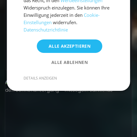
das Recht, in den
Werbeeinstellungen
Ort für Yoga
Widerspruch einzulegen. Sie können Ihre
Einwilligung jederzeit in den
Cookie-
Vom sicheren Handling der Yacht bis hin zu
Einstellungen
widerrufen.
Notfallsituationen lernst du alles, was du als
Datenschutzrichtlinie
Skipper auf einem erfolgreichen Segeltörn...
ALLE AKZEPTIEREN
Vicci
•
20. Dezember 2024
Mehr erfahren
ALLE ABLEHNEN
DETAILS ANZEIGEN