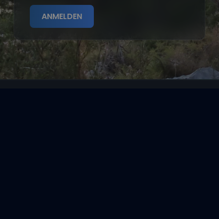
ANMELDEN
Segeltörns
Reviere
Entdecke
Reisethemen
Folge uns über Social Media
Impressum
|
Datenschutzerklärung
|
ARB's
|
Cookie-