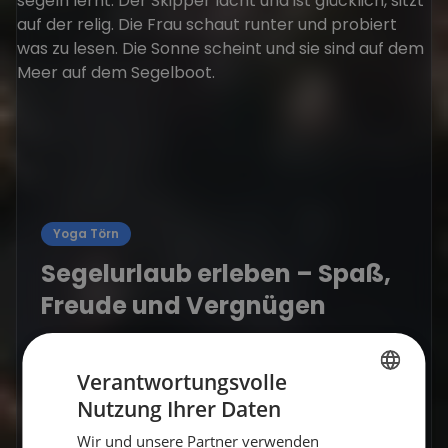
Yoga Törn
Segelurlaub erleben – Spaß,
Freude und Vergnügen
Erlebe Spaß, Freude und Abenteuer auf der
Segelyacht – perfekt für Einsteiger und
Verantwortungsvolle
Segelfans. Dein unvergesslicher Segelurlaub
Nutzung Ihrer Daten
GERMAN
wartet! ⛵
Wir und unsere Partner verwenden
GERMAN