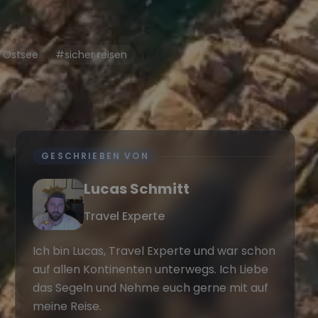
 Ostsee
#sicher reisen
GESCHRIEBEN VON
Lucas Schmitt
Travel Experte
Ich bin Lucas, Travel Experte und war schon
auf allen Kontinenten unterwegs. Ich Liebe
das Segeln und Nehme euch gerne mit auf
meine Reise.