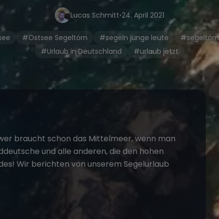
Lucas Schmitt
•
24. April 2021
see
#Ostsee Segeltörn
#segeln junge leute
#segeltörn
#Urlaub in Deutschland
#urlaub jetzt
 wer braucht schon das Mittelmeer, wenn man
ddeutsche und alle anderen, die den hohen
ndes! Wir berichten von unserem Segelurlaub