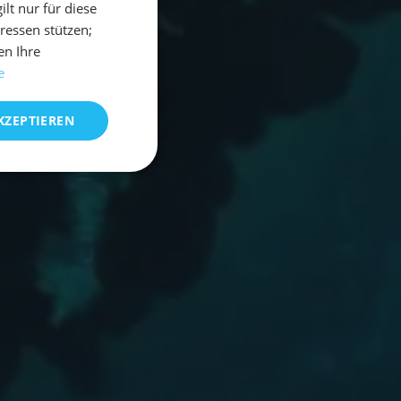
t nur für diese
eressen stützen;
en Ihre
e
KZEPTIEREN