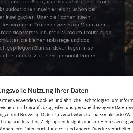
 der anderen Seite) sah dieses total anders aus:
südöstlichen Inseln erreicht. Schon bei
r Insel gucken. Über die flachen Inseln
n lassen und in Träumen versinken. Wenn man
e man sich vorstellen, man würde im Traum auch
schkutter, die kleinen Holzstege und das
h gepflegten Blumen davor liegen in so
aber schon andere Zeiten mitgemacht haben.
ngsvolle Nutzung Ihrer Daten
artner verwenden Cookies und ähnliche Technologien, um Inform
peichern und darauf zuzugreifen und personenbezogene Daten wie
staurants zu besuchen und abends Essen zu
ngen und Browsing-Daten zu verarbeiten, für personalisierte Wer
ck haben wir ein paar sehr Kochbegeisterte an
ung und Inhalten, Zielgruppen-Insights und zur Verbesserung v
bierchen genießen, wird bei etwas Musik und
önnen Ihre Daten auch für diese und andere Zwecke verarbeiten, 