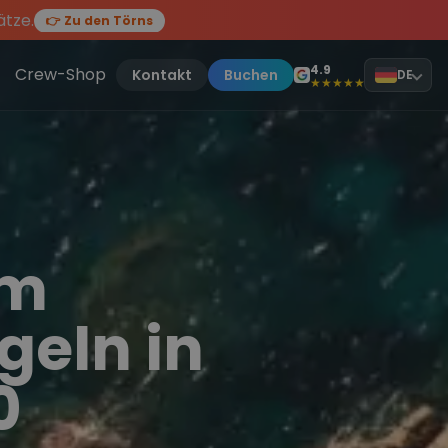
ätze.
👉 Zu den Törns
en des Jahres, sei dabei.
ten Törn
!
4.9
Crew-Shop
Kontakt
Buchen
DE
★★★★★
om
geln in
0