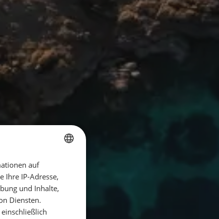
ationen auf
GERMAN
 Ihre IP-Adresse,
GERMAN
bung und Inhalte,
ENGLISH
on Diensten.
einschließlich