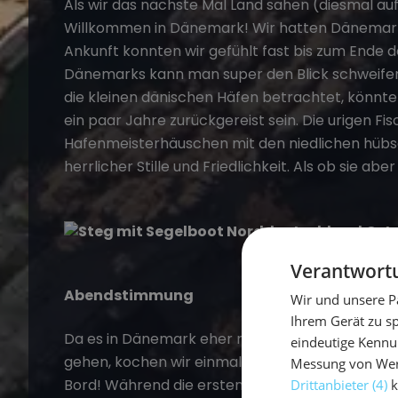
Als wir das nächste Mal Land sahen (diesmal auf
Willkommen in Dänemark! Wir hatten Dänemarks 
Ankunft konnten wir gefühlt fast bis zum Ende de
Dänemarks kann man super den Blick schweife
die kleinen dänischen Häfen betrachtet, könnt
ein paar Jahre zurückgereist sein. Die urigen Fi
Hafenmeisterhäuschen mit den niedlichen hübsc
herrlicher Stille und Friedlichkeit. Als ob sie 
Verantwortu
Abendstimmung
Wir und unsere P
Ihrem Gerät zu s
Da es in Dänemark eher nicht so üblich ist, Re
eindeutige Kennu
gehen, kochen wir einmal mehr selber. Zum Glü
Messung von Werb
Bord! Während die ersten schon das Feierabend
Drittanbieter (4)
k