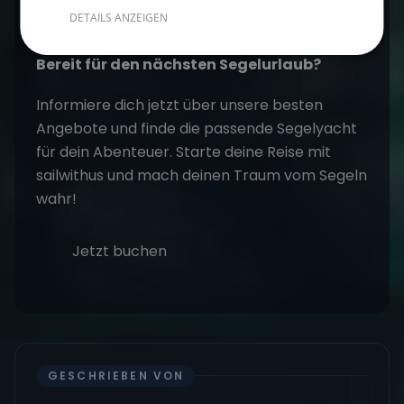
Wann lohnt es sich zu segeln
DETAILS ANZEIGEN
Bereit für den nächsten Segelurlaub?
Informiere dich jetzt über unsere besten
Angebote und finde die passende Segelyacht
für dein Abenteuer. Starte deine Reise mit
sailwithus
und mach deinen Traum vom Segeln
wahr!
Jetzt buchen
GESCHRIEBEN VON