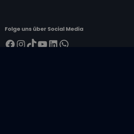
Folge uns über Social Media
Impressum
|
Datenschutzerklärung
|
ARB's
|
Cookie-
Richtlinie
|
Cookie-Einstellungen
Wir übertragen alle Daten mit der sicheren
SSL-Verschlüsselung.