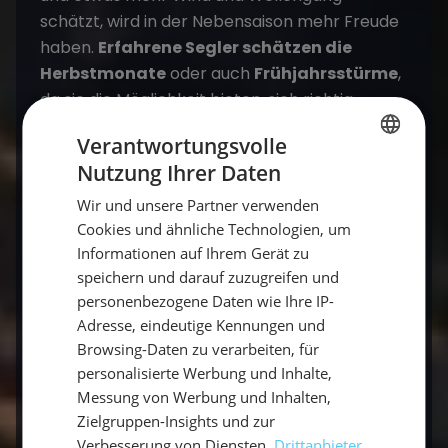
schätzt, wird in der Nebensaison mehr Freude
haben.
Erfahrene Segler schätzen die
Herbstmonate
oder auch
Frühjahrsstürme
,
da sie die Möglichkeit bieten, sich richtig
auszutoben.
Anfänger und Genießer
Verantwortungsvolle
bevorzugen dagegen eher ruhige und
stabile
Nutzung Ihrer Daten
Wetterverhältnisse
, die in den
GERMAN
Sommermonaten
vorherrschen.
Wir und unsere Partner verwenden
GERMAN
Cookies und ähnliche Technologien, um
ENGLISH
Informationen auf Ihrem Gerät zu
Wenn du
Entspannung
suchst und dich
vom
speichern und darauf zuzugreifen und
Alltagsstress erholen
möchtest, ist ein
personenbezogene Daten wie Ihre IP-
Segelurlaub im
Spätsommer
oder
frühen
Adresse, eindeutige Kennungen und
Herbst
eine gute Wahl. Die Temperaturen sind
Browsing-Daten zu verarbeiten, für
immer noch angenehm warm, und du kannst
personalisierte Werbung und Inhalte,
die Freiheit auf dem Wasser genießen, ohne
Messung von Werbung und Inhalten,
dabei den Massen zu begegnen.
Zielgruppen-Insights und zur
Verbesserung von Diensten.
Drittanbieter