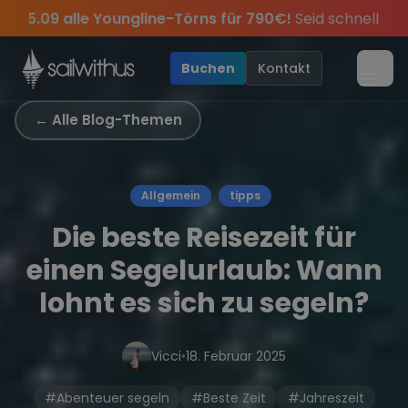
Skip to content
ns für 790€!
Seid schnell und sichert euch die letzten Plät
 sei dabei.
sive Angebote mehr Sowie
Sichere Dir jetzt
Season Closing Party 2026!
Dein Meilenbuch und Deine sailwi
20€ Rabatt auf deinen erste
Die Saison w
•
Buchen
Kontakt
Menü
← Alle Blog-Themen
Allgemein
tipps
Die beste Reisezeit für
einen Segelurlaub: Wann
lohnt es sich zu segeln?
Vicci
•
18. Februar 2025
#Abenteuer segeln
#Beste Zeit
#Jahreszeit