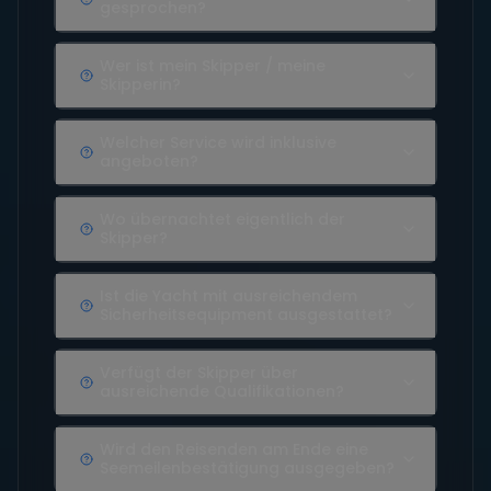
gesprochen?
Wer ist mein Skipper / meine
Skipperin?
Welcher Service wird inklusive
angeboten?
Wo übernachtet eigentlich der
Skipper?
Ist die Yacht mit ausreichendem
Sicherheitsequipment ausgestattet?
Verfügt der Skipper über
ausreichende Qualifikationen?
Wird den Reisenden am Ende eine
Seemeilenbestätigung ausgegeben?