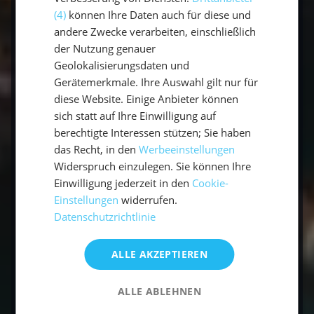
(4)
können Ihre Daten auch für diese und
Fazit: Wann ist die beste Zeit für deinen
andere Zwecke verarbeiten, einschließlich
Segelurlaub?
der Nutzung genauer
Ob Sommer, Herbst oder gar Winter – die
Geolokalisierungsdaten und
Wahl der besten Reisezeit hängt von
Gerätemerkmale. Ihre Auswahl gilt nur für
diese Website. Einige Anbieter können
verschiedenen Faktoren ab: deinen
sich statt auf Ihre Einwilligung auf
Segelerfahrungen, dem gewünschten Reiseziel
berechtigte Interessen stützen; Sie haben
und natürlich deinen persönlichen Vorlieben.
das Recht, in den
Werbeeinstellungen
Die europäischen Gewässer bieten in der
Widerspruch einzulegen. Sie können Ihre
Regel von Mai bis Oktober ideale Bedingungen,
Einwilligung jederzeit in den
Cookie-
während die Wintermonate in exotischeren
Einstellungen
widerrufen.
Gefilden wie der Karibik für traumhafte
Datenschutzrichtlinie
Segelabenteuer genutzt werden können.
ALLE AKZEPTIEREN
ALLE ABLEHNEN
Die beste Reisezeit für einen Segelurlaub: