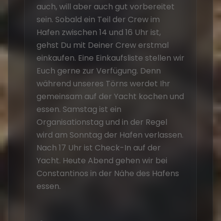
auch, will aber auch gut vorbereitet
an
sein. Sobald ein Teil der Crew im
Seg
Hafen zwischen 14 und 16 Uhr ist,
süd
gehst Du mit Deiner Crew erstmal
fes
einkaufen. Eine Einkaufsliste stellen wir
mit
Euch gerne zur Verfügung. Denn
Sk
während unseres Törns werdet Ihr
Seg
gemeinsam auf der Yacht kochen und
br
essen. Samstag ist ein
Ha
Organisationstag und in der Regel
Ba
wird am Sonntag der Hafen verlassen.
Nach 17 Uhr ist Check-In auf der
Yacht. Heute Abend gehen wir bei
Constantinos in der Nähe des Hafens
essen.