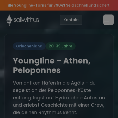
Skip to content
Sichere Dir jetzt
Dein Meilenbuch und Deine sailwithus-C
arty 2026!
cial:
n-Updates, Insider-Tipps
Am 05.09 alle Youngline-Törns für 790€!
Die Saison war legendär – wir feiern die Törns, die C
und exklusive Angebote mehr Sowie
Seid schnell und
Kontakt
Menü
Griechenland
20-39 Jahre
Youngline – Athen,
Peloponnes
Von antiken Häfen in die Ägäis – du
segelst an der Peloponnes-Küste
entlang, legst auf Hydra ohne Autos an
und erlebst Geschichte mit einer Crew,
die deinen Rhythmus kennt.