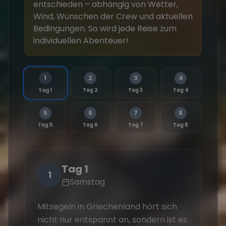
entschieden – abhängig von Wetter,
Wind, Wünschen der Crew und aktuellen
Bedingungen. So wird jede Reise zum
individuellen Abenteuer!
1
2
3
4
Tag 2
Tag 3
Tag 4
Tag 1
5
6
7
8
Tag 5
Tag 6
Tag 7
Tag 8
Tag 1
1
Samstag
Mitsegeln in Griechenland hört sich
Na
nicht nur entspannt an, sondern ist es
hei