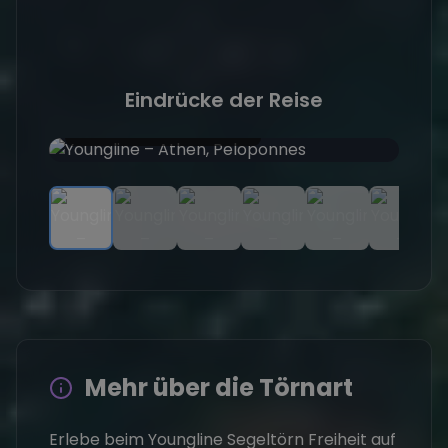
Eindrücke der Reise
Ankern in türkiser Bucht
Gr
Mehr über die Törnart
Erlebe beim Youngline Segeltörn Freiheit auf