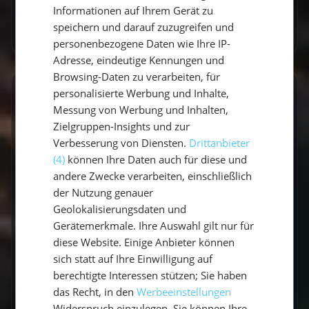
ENGLISH
Außenborder
Informationen auf Ihrem Gerät zu
speichern und darauf zuzugreifen und
Seemeilenbestätigung auf Wunsch
personenbezogene Daten wie Ihre IP-
Adresse, eindeutige Kennungen und
Browsing-Daten zu verarbeiten, für
personalisierte Werbung und Inhalte,
Nicht enthalten
Messung von Werbung und Inhalten,
Bordkasse für Nebenkosten vor Ort –
Zielgruppen-Insights und zur
Verpflegung, Diesel, Nationalparks,
Verbesserung von Diensten.
Drittanbieter
Hafengebühren etc. (200-300€ p.P.)
(4)
können Ihre Daten auch für diese und
Flüge & Transport zur Marina
andere Zwecke verarbeiten, einschließlich
der Nutzung genauer
Selbstbeteiligung an der Kaution (100€ bei
Geolokalisierungsdaten und
Monohul, 200€ bei Katamaran und
Ausbildungstörns)
Gerätemerkmale. Ihre Auswahl gilt nur für
diese Website. Einige Anbieter können
Verpflegung des Skippers (wird aus der
sich statt auf Ihre Einwilligung auf
Bordkasse bezahlt)
berechtigte Interessen stützen; Sie haben
Kurtaxe
das Recht, in den
Werbeeinstellungen
Nationalparkgebühren
Widerspruch einzulegen. Sie können Ihre