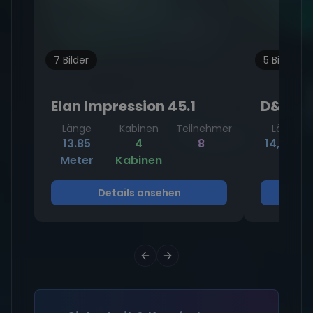
7 Bilder
5 Bilder
Elan Impression 45.1
D&D Ku
Länge
Kabinen
Teilnehmer
Länge
13.85
4
8
14,93 m
Meter
Kabinen
Details ansehen
D