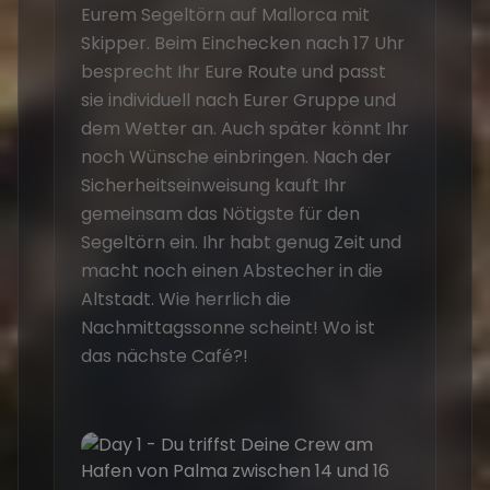
Eurem Segeltörn auf Mallorca mit
an
Skipper. Beim Einchecken nach 17 Uhr
Eur
besprecht Ihr Eure Route und passt
Se
sie individuell nach Eurer Gruppe und
Tre
dem Wetter an. Auch später könnt Ihr
Sü
noch Wünsche einbringen. Nach der
Ba
Sicherheitseinweisung kauft Ihr
vo
gemeinsam das Nötigste für den
wä
Segeltörn ein. Ihr habt genug Zeit und
Re
macht noch einen Abstecher in die
vor
Altstadt. Wie herrlich die
Nachmittagssonne scheint! Wo ist
das nächste Café?!