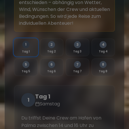
entschieden – abhängig von Wetter,
Wind, Wünschen der Crew und aktuellen
Bedingungen. So wird jede Reise zum
individuellen Abenteuer!
1
2
3
4
Tag 2
Tag 3
Tag 4
Tag 1
5
6
7
8
Tag 5
Tag 6
Tag 7
Tag 8
Tag 1
1
Samstag
Du triffst Deine Crew am Hafen von
Du 
Palma zwischen 14 und 16 Uhr zu
Mal