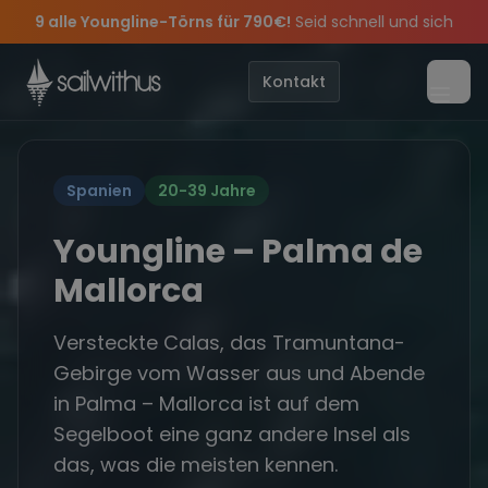
Skip to content
r Special:
Sichere Dir jetzt
Am 05.09 alle Youngline-Törns für 790€!
Dein Meilenbuch und Deine sailwithus-C
Seid schne
ne
ing Party 2026!
Törn-Updates, Insider-Tipps
Die Saison war legendär – wir feiern die Törns, 
und exklusive Angebote mehr 
Kontakt
Menü
Spanien
20-39 Jahre
Youngline – Palma de
Mallorca
Versteckte Calas, das Tramuntana-
Gebirge vom Wasser aus und Abende
in Palma – Mallorca ist auf dem
Segelboot eine ganz andere Insel als
das, was die meisten kennen.