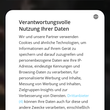
Enthaltene Leistungen
Verantwortungsvolle
Nutzung Ihrer Daten
GERMAN
7 Nächte auf einer modernen Yacht
Wir und unsere Partner verwenden
GERMAN
Erfahrener Skipper
Cookies und ähnliche Technologien, um
ENGLISH
Bettwäsche
Informationen auf Ihrem Gerät zu
speichern und darauf zuzugreifen und
1 Handtuch pro Person
personenbezogene Daten wie Ihre IP-
Dinghi(Beiboot)
Adresse, eindeutige Kennungen und
Navigationsmittel
Browsing-Daten zu verarbeiten, für
personalisierte Werbung und Inhalte,
Endreinigung der Yacht
Messung von Werbung und Inhalten,
Außenborder
Zielgruppen-Insights und zur
Seemeilenbestätigung auf Wunsch
Verbesserung von Diensten.
Drittanbieter
(4)
können Ihre Daten auch für diese und
andere Zwecke verarbeiten, einschließlich