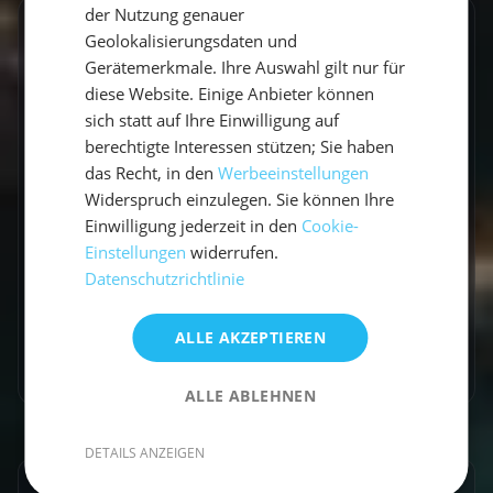
der Nutzung genauer
Nicht enthalten
Geolokalisierungsdaten und
Gerätemerkmale. Ihre Auswahl gilt nur für
Bordkasse für Nebenkosten vor Ort –
diese Website. Einige Anbieter können
Verpflegung, Diesel, Nationalparks,
sich statt auf Ihre Einwilligung auf
Hafengebühren etc. (200-300€ p.P.)
berechtigte Interessen stützen; Sie haben
Flüge & Transport zur Marina
das Recht, in den
Werbeeinstellungen
Selbstbeteiligung an der Kaution (100€ bei
Widerspruch einzulegen. Sie können Ihre
Monohul, 200€ bei Katamaran und
Einwilligung jederzeit in den
Cookie-
Ausbildungstörns)
Einstellungen
widerrufen.
Verpflegung des Skippers (wird aus der
Datenschutzrichtlinie
Bordkasse bezahlt)
Kurtaxe
ALLE AKZEPTIEREN
Nationalparkgebühren
ALLE ABLEHNEN
DETAILS ANZEIGEN