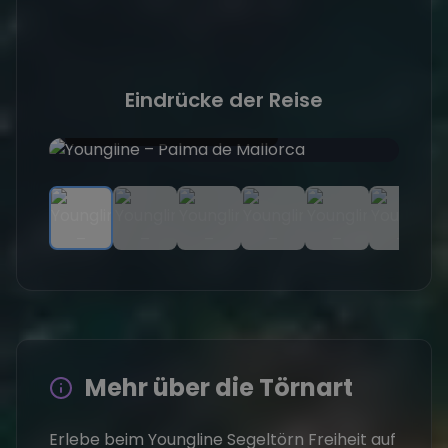
Eindrücke der Reise
Ankern in idyllischer Bucht
Ba
Mehr über die Törnart
Erlebe beim Youngline Segeltörn Freiheit auf