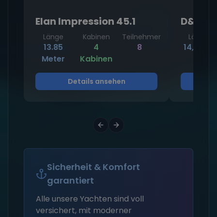
Elan Impression 45.1
D&D Ku
Länge
Kabinen
Teilnehmer
Länge
13.85
4
8
14,93 m
Meter
Kabinen
Details ansehen
D
Sicherheit & Komfort
garantiert
Alle unsere Yachten sind voll
versichert, mit moderner