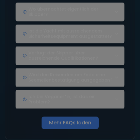
Wo übernachtet eigentlich der
Skipper?
Ist die Yacht mit ausreichendem
Sicherheitsequipment ausgestattet?
Verfügt der Skipper über
ausreichende Qualifikationen?
Wird den Reisenden am Ende eine
Seemeilenbestätigung ausgegeben?
Ich bin Veganer*in, ist das ein
Problem?
Mehr FAQs laden