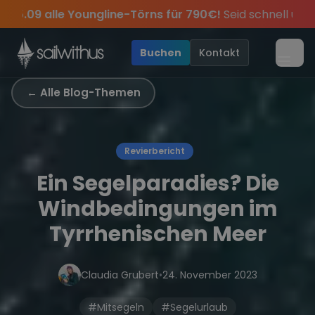
Skip to content
Törns für 790€!
Seid schnell und sichert euch die letzten 
 des Jahres, sei dabei.
klusive Angebote mehr Sowie
Sichere Dir jetzt
Dein Meilenbuch und Deine sailwi
Season Closing Party 2026
20€ Rabatt auf deinen er
•
Buchen
Kontakt
Menü
← Alle Blog-Themen
Revierbericht
Ein Segelparadies? Die
Windbedingungen im
Tyrrhenischen Meer
Claudia Grubert
•
24. November 2023
#Mitsegeln
#Segelurlaub