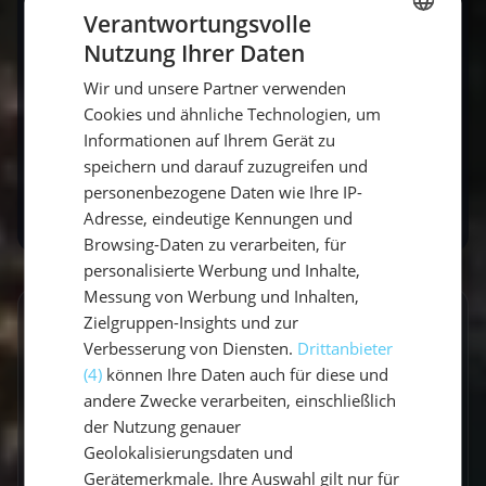
Verantwortungsvolle
Schönheit des Ankerplatzes.
Nutzung Ihrer Daten
GERMAN
Wir und unsere Partner verwenden
GERMAN
Kontakt
Cookies und ähnliche Technologien, um
ENGLISH
Informationen auf Ihrem Gerät zu
Buchen
speichern und darauf zuzugreifen und
personenbezogene Daten wie Ihre IP-
Adresse, eindeutige Kennungen und
Browsing-Daten zu verarbeiten, für
personalisierte Werbung und Inhalte,
Messung von Werbung und Inhalten,
Zielgruppen-Insights und zur
GESCHRIEBEN VON
Verbesserung von Diensten.
Drittanbieter
Claudia Grubert
(4)
können Ihre Daten auch für diese und
andere Zwecke verarbeiten, einschließlich
Travel Influencerin & Segel-Expertin
der Nutzung genauer
Geolokalisierungsdaten und
Claudia ist begeisterte Travel Influencerin und
Gerätemerkmale. Ihre Auswahl gilt nur für