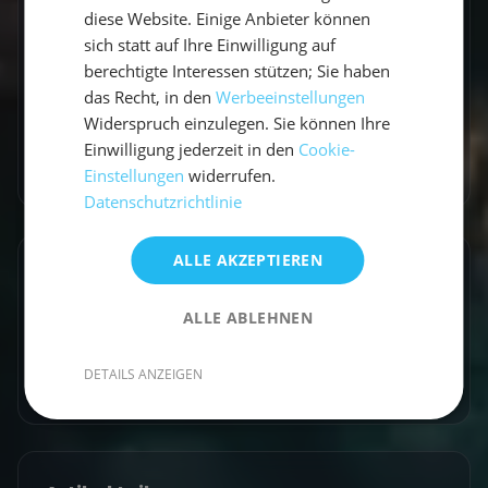
leidenschaftliche Seglerin. Auf unserem Blog
diese Website. Einige Anbieter können
teilt sie ihre besten Reiseerlebnisse, fundierte
sich statt auf Ihre Einwilligung auf
Revierberichte und praktisches Segelwissen
berechtigte Interessen stützen; Sie haben
das Recht, in den
Werbeeinstellungen
für dein nächstes Abenteuer auf dem Wasser.
Widerspruch einzulegen. Sie können Ihre
Einwilligung jederzeit in den
Cookie-
Zum Autorenprofil
→
Einstellungen
widerrufen.
Datenschutzrichtlinie
ALLE AKZEPTIEREN
Entdecke ähnliche Törns
ALLE ABLEHNEN
Finde deinen perfekten Segeltörn
Törns ansehen
DETAILS ANZEIGEN