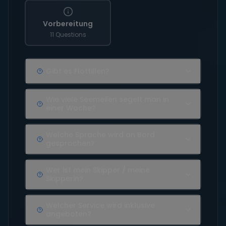
Vorbereitung
11 Questions
Gibt es Flottillen?
Wie viele Seemeilen segelt man in
einer Woche?
Welche Sprache wird an Bord
gesprochen?
Wer ist mein Skipper / meine
Skipperin?
Welcher Service wird inklusive
angeboten?