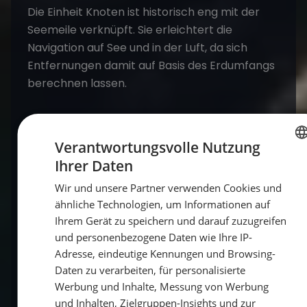
Die Einheit Knoten ist historisch eng mit der
Seemeile verknüpft. Sie erleichtert die
Navigation auf See und in der Luft, da sich
Entfernungen damit auf Basis des Erdumfangs
berechnen lassen.
Wie genau ist die Umrechnung von Knoten
in kmh?
Verantwortungsvolle Nutzung
Die Formel
km/h = Knoten × 1,852
liefert eine
Ihrer Daten
GERMAN
sehr genaue Umrechnung. Die Faustregel
Wir und unsere Partner verwenden Cookies und
GERMAN
(Knoten × 2)
ist für schnelle Schätzungen
ähnliche Technologien, um Informationen auf
ausreichend und liefert meist einen guten
ENGLISH
Ihrem Gerät zu speichern und darauf zuzugreifen
Näherungswert.
und personenbezogene Daten wie Ihre IP-
Adresse, eindeutige Kennungen und Browsing-
Was ist der Unterschied zwischen Knoten
Daten zu verarbeiten, für personalisierte
Werbung und Inhalte, Messung von Werbung
und Kilometer pro Stunde?
und Inhalten, Zielgruppen-Insights und zur
Ein Knoten (kn) entspricht einer Seemeile pro