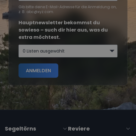
Gib bitte deine E-Mail-Adresse für die Anmeldung an,
z. B. abc@xyz.com.
Hauptnewsletter bekommst du
sowieso – such dir hier aus, was du
extra möchtest.
0 Listen ausgewählt
ANMELDEN
Segeltörns
Reviere