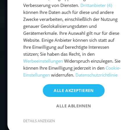
Verbesserung von Diensten.
Drittanbieter (4)
Stunde, während km/h eine Einheit im
können Ihre Daten auch für diese und andere
metrischen System ist. Da eine Seemeile etwa
Zwecke verarbeiten, einschließlich der Nutzung
1,852 Kilometer beträgt, ergibt sich die
genauer Geolokalisierungsdaten und
Umrechnungsformel
km/h = Knoten × 1,852
.
Gerätemerkmale. Ihre Auswahl gilt nur für diese
Website. Einige Anbieter können sich statt auf
Nutze diese Tipps und unseren
Knoten in
Ihre Einwilligung auf berechtigte Interessen
kmh
-Umrechner, um jederzeit schnell und
stützen; Sie haben das Recht, in den
Werbeeinstellungen
Widerspruch einzulegen. Sie
zuverlässig zwischen den beiden Einheiten zu
können Ihre Einwilligung jederzeit in den
Cookie-
wechseln. So behältst du beim Planen,
Einstellungen
widerrufen.
Datenschutzrichtlinie
Navigieren und Vergleichen stets die richtige
Geschwindigkeit im Blick!
ALLE AKZEPTIEREN
ALLE ABLEHNEN
⛵ Bereit für deinen ersten
Segeltörn?
DETAILS ANZEIGEN
Jetzt weißt du, wie schnell du auf See