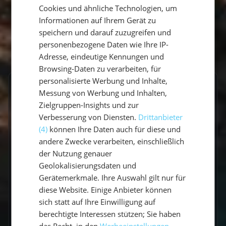
Cookies und ähnliche Technologien, um
ENGLISH
Informationen auf Ihrem Gerät zu
speichern und darauf zuzugreifen und
personenbezogene Daten wie Ihre IP-
Adresse, eindeutige Kennungen und
Browsing-Daten zu verarbeiten, für
personalisierte Werbung und Inhalte,
Messung von Werbung und Inhalten,
Frequently Asked Questions
Zielgruppen-Insights und zur
Verbesserung von Diensten.
Drittanbieter
(4)
können Ihre Daten auch für diese und
andere Zwecke verarbeiten, einschließlich
der Nutzung genauer
An Bord
Buchung
Geolokalisierungsdaten und
45 Questions
24 Questions
Gerätemerkmale. Ihre Auswahl gilt nur für
diese Website. Einige Anbieter können
sich statt auf Ihre Einwilligung auf
berechtigte Interessen stützen; Sie haben
Vorbereitung
das Recht, in den
Werbeeinstellungen