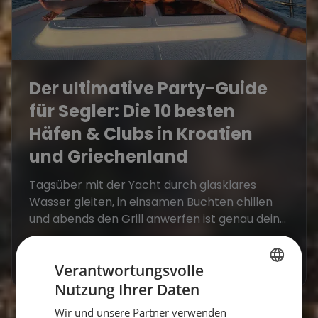
Der ultimative Party-Guide
für Segler: Die 10 besten
Häfen & Clubs in Kroatien
und Griechenland
Tagsüber mit der Yacht durch glasklares
Wasser gleiten, in einsamen Buchten chillen
und abends den Grill anwerfen ist genau dein...
Mehr erfahren
Verantwortungsvolle
Nutzung Ihrer Daten
GERMAN
Wir und unsere Partner verwenden
GERMAN