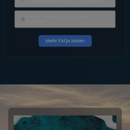
Seemeilenbestätigung ausgegeben?
Ich bin Veganer*in, ist das ein
Problem?
Mehr FAQs laden