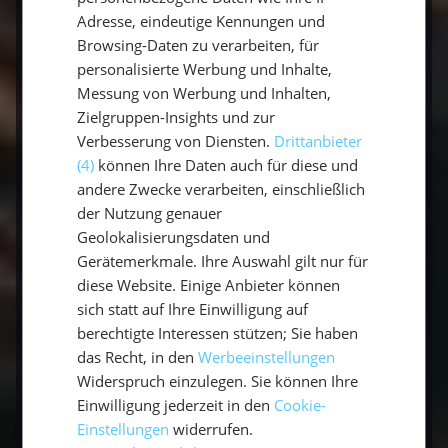
Adresse, eindeutige Kennungen und
Es ist leicht, das Offensichtliche manchmal zu
Browsing-Daten zu verarbeiten, für
vergessen – aber denk daran, nur weil du eine
personalisierte Werbung und Inhalte,
längere Zeit auf einer Yacht verbringst,
Messung von Werbung und Inhalten,
bedeutet das nicht, dass du jeden Tag dein
Zielgruppen-Insights und zur
Training an Bord absolvieren musst.
Verbesserung von Diensten.
Drittanbieter
(4)
können Ihre Daten auch für diese und
andere Zwecke verarbeiten, einschließlich
der Nutzung genauer
Geolokalisierungsdaten und
Gerätemerkmale. Ihre Auswahl gilt nur für
Wahrscheinlich wirst du während deinem
diese Website. Einige Anbieter können
Sporturlaub am Meer an mehreren Orten vor
sich statt auf Ihre Einwilligung auf
berechtigte Interessen stützen; Sie haben
Anker gehen. Während dieser Pausen an Land
das Recht, in den
Werbeeinstellungen
gibt es für Sie alle möglichen Gelegenheiten,
Widerspruch einzulegen. Sie können Ihre
um zu trainieren. Mach einen Stadtrundgang
Einwilligung jederzeit in den
Cookie-
oder eine Wanderung in einem Nationalpark.
Einstellungen
widerrufen.
Fahr Fahrrad oder spiel eine Partie Volleyball.