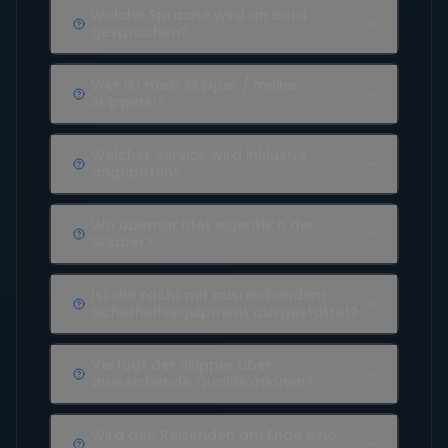
Welche Sprache wird an Bord
gesprochen?
Wer ist mein Skipper / meine
Skipperin?
Welcher Service wird inklusive
angeboten?
Wo übernachtet eigentlich der
Skipper?
Ist die Yacht mit ausreichendem
Sicherheitsequipment ausgestattet?
Verfügt der Skipper über
ausreichende Qualifikationen?
Wird den Reisenden am Ende eine