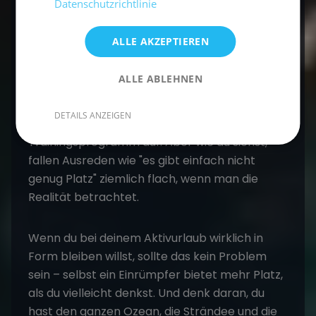
Datenschutzrichtlinie
Fazit: Sport treiben während dem
ALLE AKZEPTIEREN
Segelurlaub Mittelmeer ist einfacher als du
denkst.
ALLE ABLEHNEN
Viele Menschen, die längere Reisen auf
DETAILS ANZEIGEN
Yachten unternehmen, geben ihr
Trainingsprogramm auf. Aber wie du siehst,
fallen Ausreden wie "es gibt einfach nicht
genug Platz" ziemlich flach, wenn man die
Realität betrachtet.
Wenn du bei deinem Aktivurlaub wirklich in
Form bleiben willst, sollte das kein Problem
sein – selbst ein Einrümpfer bietet mehr Platz,
als du vielleicht denkst. Und denk daran, du
hast den ganzen Ozean, die Strändee und die