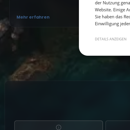
der Nutzung gena
Website. Einige An
Sie haben das Rec
Mehr erfahren
Einwilligung jede
DETAILS ANZEIGEN