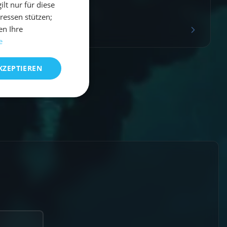
t nur für diese
eressen stützen;
en Ihre
Mehr erfahren
e
KZEPTIEREN