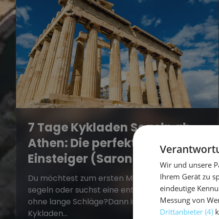
7 Tage Kykladen Segeln ab
Athen: Die perfekte Route für
Verantwortu
Einsteiger (Saronischer Golf)
Wir und unsere P
Ihrem Gerät zu s
Du möchtest zum ersten Mal in Griechenland
eindeutige Kennu
segeln oder suchst eine entspannte Route
Messung von Werb
ohne lange Schläge?Dann ist 7 Tage
Drittanbieter (4)
k
Kykladen...