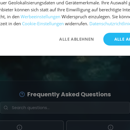
uer Geolokalisierungsdaten und Gerätemerkmale. Ihre Auswahl gil
Sternenhimmel, aber...
bieter können sich statt auf Ihre Einwilligung auf berechtigte Int
ht, in den
Werbeeinstellungen
Widerspruch einzulegen. Sie könn
Mehr erfahren
rzeit in den
Cookie-Einstellungen
widerrufen.
Datenschutzrichtlini
ALLE ABLEHNEN
ALLE A
Frequently Asked Questions