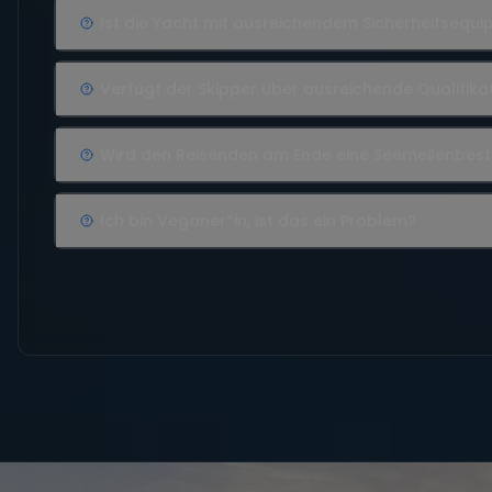
Ist die Yacht mit ausreichendem Sicherheitsequ
Verfügt der Skipper über ausreichende Qualifika
Wird den Reisenden am Ende eine Seemeilenbes
Ich bin Veganer*in, ist das ein Problem?