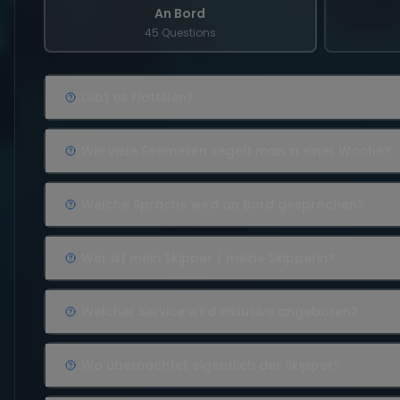
An Bord
45 Questions
Gibt es Flottillen?
Wie viele Seemeilen segelt man in einer Woche?
Welche Sprache wird an Bord gesprochen?
Wer ist mein Skipper / meine Skipperin?
Welcher Service wird inklusive angeboten?
Wo übernachtet eigentlich der Skipper?