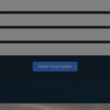
ipment ausgestattet?
tionen?
tätigung ausgegeben?
Mehr FAQs laden