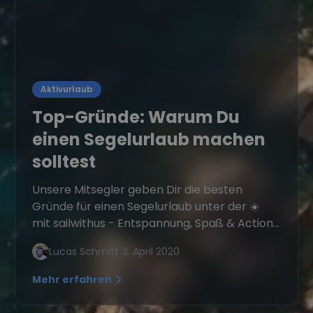
Aktivurlaub
Top-Gründe: Warum Du
einen Segelurlaub machen
solltest
Unsere Mitsegler geben Dir die besten
Gründe für einen Segelurlaub unter der ☀️
mit sailwithus - Entspannung, Spaß & Action...
Lucas Schmitt
•
3. April 2020
Mehr erfahren