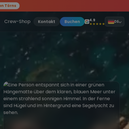
en Törns
, sei dabei.
4.9
Crew-Shop
Kontakt
Buchen
DE
★★★★★