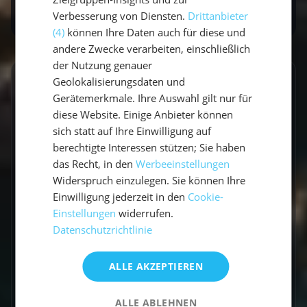
Verbesserung von Diensten.
Drittanbieter
(4)
können Ihre Daten auch für diese und
andere Zwecke verarbeiten, einschließlich
der Nutzung genauer
Geolokalisierungsdaten und
GESCHRIEBEN VON
Gerätemerkmale. Ihre Auswahl gilt nur für
Lucas Schmitt
diese Website. Einige Anbieter können
sich statt auf Ihre Einwilligung auf
Travel Experte
berechtigte Interessen stützen; Sie haben
das Recht, in den
Werbeeinstellungen
Ich bin Lucas, Travel Experte und war schon
Widerspruch einzulegen. Sie können Ihre
auf allen Kontinenten unterwegs. Ich Liebe das
Einwilligung jederzeit in den
Cookie-
Segeln und Nehme euch gerne mit auf meine
Einstellungen
widerrufen.
Reise.
Datenschutzrichtlinie
ALLE AKZEPTIEREN
ALLE ABLEHNEN