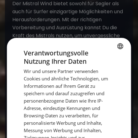
Der Mistral Wind bietet sowohl für Segler als
auch für Surfer einzigartige Möglichkeiten und
Herausforderungen. Mit der richtigen
Vorbereitung und Ausrüstung kannst Du die
Kraft des Mistrals nutzen, um
unvergessliche
Erlebnisse
auf dem Wasser zu genießen.
Denke immer daran, die lokalen
Verantwortungsvolle
Wetterbedingungen im Auge zu behalten und
Nutzung Ihrer Daten
GERMAN
Deine Fähigkeiten realistisch einzuschätzen,
Wir und unsere Partner verwenden
GERMAN
um sicher und erfolgreich unterwegs zu sein.
Cookies und ähnliche Technologien, um
ENGLISH
Informationen auf Ihrem Gerät zu
Für mehr Informationen über die besten
speichern und darauf zuzugreifen und
personenbezogene Daten wie Ihre IP-
Bedingungen und wie Du Dich optimal auf den
Adresse, eindeutige Kennungen und
Mistral vorbereiten kannst, besuche
Browsing-Daten zu verarbeiten, für
spezialisierte Websites und Foren für Segler
personalisierte Werbung und Inhalte,
und Surfer. Bleib sicher und genieße das
Messung von Werbung und Inhalten,
Abenteuer!
Zielgruppen-Insights und zur