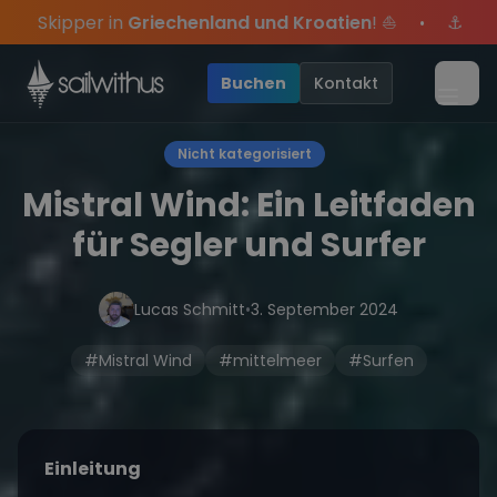
Skip to content
land und Kroatien
! ⛵
⚓
Sommer-Special
: Mit Code
•
s Jahres, sei dabei.
xklusive Angebote mehr Sowie
Sichere Dir jetzt
Dein Meilenbuch und Deine sailwi
Season Closing Party 2026!
20€ Rabatt auf deinen e
Die
•
Buchen
Kontakt
Menü
Nicht kategorisiert
Mistral Wind: Ein Leitfaden
für Segler und Surfer
Lucas Schmitt
•
3. September 2024
#Mistral Wind
#mittelmeer
#Surfen
Einleitung