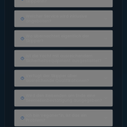
Skipperin?
Welcher Service wird inklusive
angeboten?
Wo übernachtet eigentlich der
Skipper?
Ist die Yacht mit ausreichendem
Sicherheitsequipment ausgestattet?
Verfügt der Skipper über
ausreichende Qualifikationen?
Wird den Reisenden am Ende eine
Seemeilenbestätigung ausgegeben?
Ich bin Veganer*in, ist das ein
Problem?