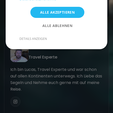
Jetzt buchen
ALLE AKZEPTIEREN
ALLE ABLEHNEN
GESCHRIEBEN VON
DETAILS ANZEIGEN
Lucas Schmitt
Travel Experte
Ich bin Lucas, Travel Experte und war schon
auf allen Kontinenten unterwegs. Ich Liebe das
Segeln und Nehme euch gerne mit auf meine
Reise.