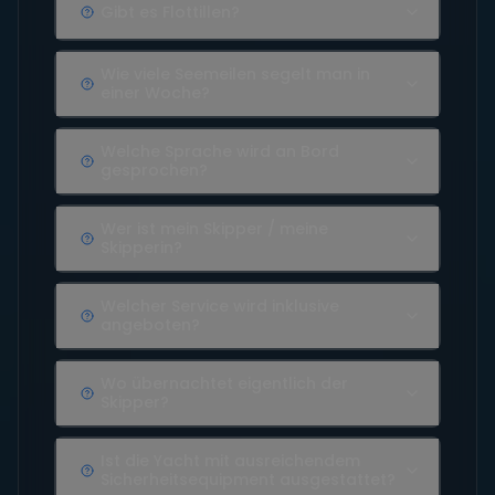
Gibt es Flottillen?
Wie viele Seemeilen segelt man in
einer Woche?
Welche Sprache wird an Bord
gesprochen?
Wer ist mein Skipper / meine
Skipperin?
Welcher Service wird inklusive
angeboten?
Wo übernachtet eigentlich der
Skipper?
Ist die Yacht mit ausreichendem
Sicherheitsequipment ausgestattet?