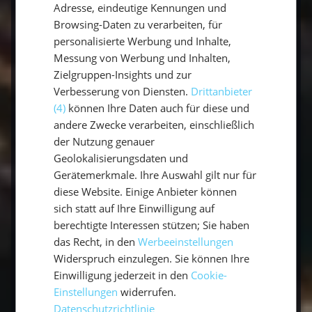
Adresse, eindeutige Kennungen und
plane eine Woche
Segeltörn auf den Balearen
.
Browsing-Daten zu verarbeiten, für
Alle
Segeltörns
und Infos zum
Mitsegeln
findest
personalisierte Werbung und Inhalte,
du im Überblick.
Messung von Werbung und Inhalten,
Zielgruppen-Insights und zur
Verbesserung von Diensten.
Drittanbieter
Fazit: Segelurlaub auf den Pityusen
(4)
können Ihre Daten auch für diese und
andere Zwecke verarbeiten, einschließlich
Ein Segelurlaub auf den Pityusen verbindet
der Nutzung genauer
atemberaubende Natur, kulturelle Highlights
Geolokalisierungsdaten und
und kulinarische Genüsse. Egal, ob du ein
Gerätemerkmale. Ihre Auswahl gilt nur für
erfahrener Segler oder Anfänger bist, die
diese Website. Einige Anbieter können
Inseln bieten für jeden etwas. Lass dich von der
sich statt auf Ihre Einwilligung auf
Schönheit der Pityusen verzaubern und erlebe
berechtigte Interessen stützen; Sie haben
unvergessliche Momente auf dem Mittelmeer.
das Recht, in den
Werbeeinstellungen
Widerspruch einzulegen. Sie können Ihre
Einwilligung jederzeit in den
Cookie-
Plane jetzt deinen Segeltörn mit sailwithus
Einstellungen
widerrufen.
und entdecke die zauberhaften Pityusen!
Datenschutzrichtlinie