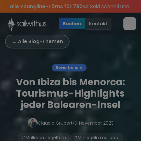
Skip to content
für 790€!
Seid schnell und sichert euch die letzten Plätze.
s, sei dabei.
ve Angebote mehr Sowie
Sichere Dir jetzt
Season Closing Party 2026!
Dein Meilenbuch und Deine sailwi
20€ Rabatt auf deinen ersten T
Die Saiso
•
Buchen
Kontakt
Menü
← Alle Blog-Themen
Revierbericht
Von Ibiza bis Menorca:
Tourismus-Highlights
jeder Balearen-Insel
Claudia Grubert
•
3. November 2023
#Mallorca segeltörn
#Mitsegeln mallorca