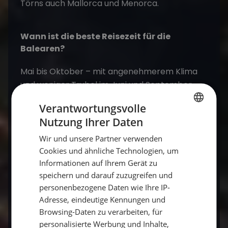
Törns auch Mallorca und Menorca.
Wann ist die beste Reisezeit für die
Balearen?
Mai bis Oktober – mit angenehmerem Klima
und weniger Trubel im Juni und September.
Verantwortungsvolle
Nutzung Ihrer Daten
Fazit: Die Balearen per Segelboot
GERMAN
entdecken
Wir und unsere Partner verwenden
GERMAN
Cookies und ähnliche Technologien, um
Die Balearen sind ein wahres Juwel im
ENGLISH
Informationen auf Ihrem Gerät zu
Mittelmeer. Jede Insel hat ihre eigene
speichern und darauf zuzugreifen und
Persönlichkeit und bietet eine Vielfalt an
personenbezogene Daten wie Ihre IP-
Aktivitäten und Sehenswürdigkeiten. Egal, ob
Adresse, eindeutige Kennungen und
du einen Segelurlaub planst, die Kultur der
Browsing-Daten zu verarbeiten, für
personalisierte Werbung und Inhalte,
Region entdecken möchtest oder einfach nur