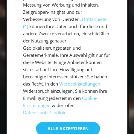
Messung von Werbung und Inhalten,
entspannen willst - hier findest du alles, was
Zielgruppen-Insights und zur
dein Herz begehrt. Also, wann beginnt deine
Verbesserung von Diensten.
Drittanbieter
Segelreise durch die Balearen?
(4)
können Ihre Daten auch für diese und
andere Zwecke verarbeiten, einschließlich
der Nutzung genauer
Geolokalisierungsdaten und
Gerätemerkmale. Ihre Auswahl gilt nur für
diese Website. Einige Anbieter können
sich statt auf Ihre Einwilligung auf
Kontakt
berechtigte Interessen stützen; Sie haben
Buchen
das Recht, in den
Werbeeinstellungen
Widerspruch einzulegen. Sie können Ihre
Einwilligung jederzeit in den
Cookie-
Bereit für dein Insel-Hopping? Entdecke
Einstellungen
widerrufen.
unsere
Segelreisen auf den Balearen
.
Datenschutzrichtlinie
ALLE AKZEPTIEREN