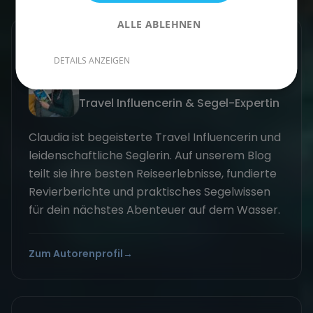
ALLE ABLEHNEN
GESCHRIEBEN VON
DETAILS ANZEIGEN
Claudia Grubert
Travel Influencerin & Segel-Expertin
Claudia ist begeisterte Travel Influencerin und
leidenschaftliche Seglerin. Auf unserem Blog
teilt sie ihre besten Reiseerlebnisse, fundierte
Revierberichte und praktisches Segelwissen
für dein nächstes Abenteuer auf dem Wasser.
Zum Autorenprofil
→