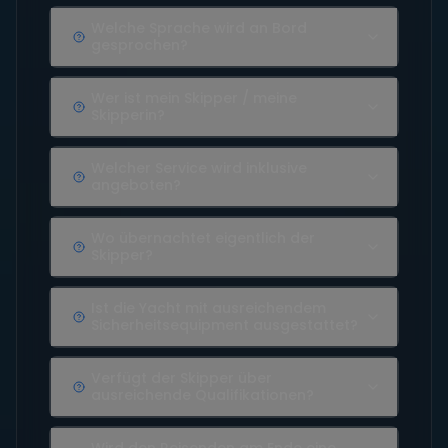
Welche Sprache wird an Bord
gesprochen?
Wer ist mein Skipper / meine
Skipperin?
Welcher Service wird inklusive
angeboten?
Wo übernachtet eigentlich der
Skipper?
Ist die Yacht mit ausreichendem
Sicherheitsequipment ausgestattet?
Verfügt der Skipper über
ausreichende Qualifikationen?
Wird den Reisenden am Ende eine