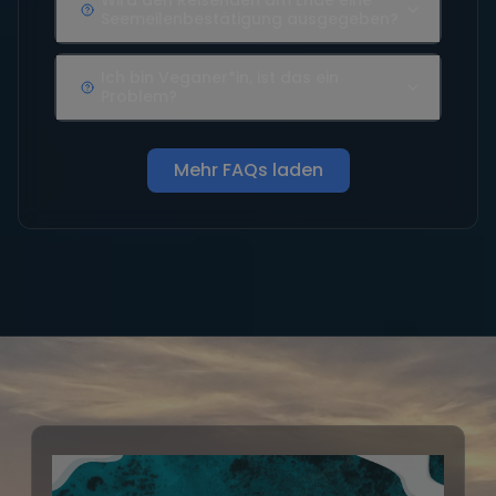
Seemeilenbestätigung ausgegeben?
Ich bin Veganer*in, ist das ein
Problem?
Mehr FAQs laden