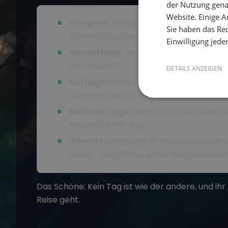
der Nutzung gena
Website. Einige An
Morgens:
Aufwachen in einer ruhigen 
Sie haben das Rec
Frühstück an Deck.
Einwilligung jede
Vormittags:
Anker lichten und Segel s
das Steuern.
DETAILS ANZEIGEN
Mittags:
Stopp in einer einsamen Buc
dazu ein Lunch an Bord.
Nachmittags:
Weiter zum nächsten Ins
Nickerchen im Bug.
Abends:
Landgang im Hafenstädtchen,
essen – und Drinks unter dem Sternen
Das Schöne: Kein Tag ist wie der andere, und ih
Reise geht.