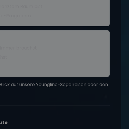
egrenztem Raum bist
Hotel-Programm
lzimmer brauchst
chst
Blick auf unsere
Youngline-Segelreisen
oder den
ute