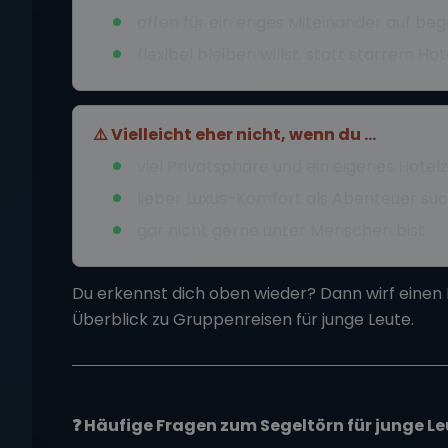
offen für ein enges Miteinander auf b
flexibel bleiben willst, statt starrem 
⚠️ Vielleicht eher nicht, wenn du …
viel Privatsphäre und ein eigenes Hote
lieber Luxus-Komfort als Abenteuer su
gar nicht gerne unter Menschen bist
Du erkennst dich oben wieder? Dann wirf einen 
Überblick zu
Gruppenreisen für junge Leute
.
❓ Häufige Fragen zum Segeltörn für junge Le