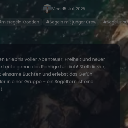
Vicci
•
15. Juli 2025
mitsegeln Kroatien
#Segeln mit junger Crew
#Segelurla
n Erlebnis voller Abenteuer, Freiheit und neuer
e Leute
genau das Richtige für dich! Stell dir vor,
st einsame Buchten und erlebst das Gefühl
er in einer Gruppe – ein
Segeltörn
ist eine
t.