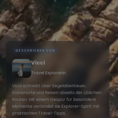
ub
GESCHRIEBEN VON
Vicci
Travel Explorerin
Vicci schreibt über Segelabenteuer,
Küstenorte und Reisen abseits der üblichen
Routen. Mit einem Gespür für besondere
Momente verbindet sie Explorer-Spirit mit
praktischen Travel-Tipps.