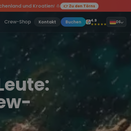
chenland und Kroatien
! ⛵
👉 Zu den Törns
en des Jahres, sei dabei.
ten Törn
!
4.9
Crew-Shop
Kontakt
Buchen
DE
★★★★★
Leute:
rew-