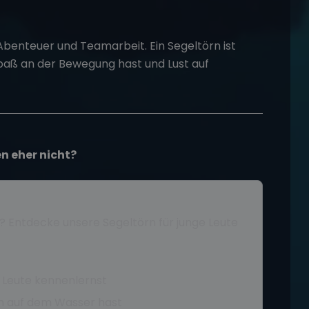
 Abenteuer und Teamarbeit. Ein
Segeltörn
ist
paß an der Bewegung hast und Lust auf
en eher nicht?
r? Entdecke unsere
Segeltörn für junge Leute
 Leute kennenlernst
en auf dem Wasser hast