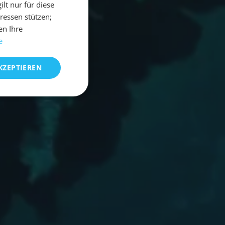
t nur für diese
eressen stützen;
en Ihre
e
KZEPTIEREN