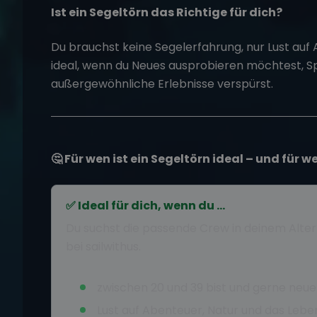
Ist ein Segeltörn das Richtige für dich?
Du brauchst keine Segelerfahrung, nur Lust auf
ideal, wenn du Neues ausprobieren möchtest, S
außergewöhnliche Erlebnisse verspürst.
🤔 Für wen ist ein Segeltörn ideal – und für w
✅ Ideal für dich, wenn du …
Du suchst die passende Crew in deinem Alte
bei sailwithus.
zwischen 20 und 39 bist und gerne neue
Lust auf Abenteuer, Natur und das Leb