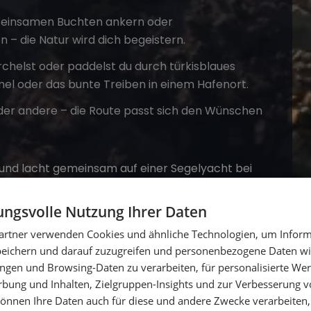
n einsamen Buchten ankern oder
 die Natur wird dich begeistern.
helst oder paddelst du durch türkisblaues
l oder das bunte Treiben in einem Hafenort.
 der andere – die Route passt sich den Wünschen
ngsvolle Nutzung Ihrer Daten
artner verwenden Cookies und ähnliche Technologien, um Inform
peichern und darauf zuzugreifen und personenbezogene Daten wie
ngen und Browsing-Daten zu verarbeiten, für personalisierte Wer
ung und Inhalten, Zielgruppen-Insights und zur Verbesserung v
rn für junge Leute
abläuft? Ungefähr so:
önnen Ihre Daten auch für diese und andere Zwecke verarbeiten, 