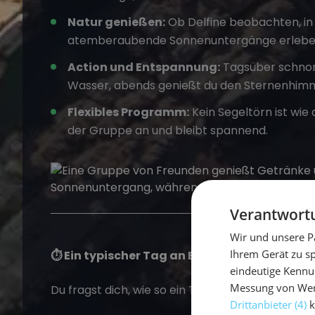
Natur genießen:
Ob Delfine beobachten, i
atemberaubende Sonnenuntergänge erleben –
Action und Entspannung:
Tagsüber schnorc
Wasser, abends genießt du den Sternenhimme
Flexibles Programm:
Kein Segeltörn ist wie
der Gruppe an und bleibt spannend.
Verantwortu
Wir und unsere P
Ihrem Gerät zu s
⏱️ Ein typischer Tag an Bord
eindeutige Kennu
Messung von Werb
Du fragst dich, wie so ein Tag auf einem
Segeltö
Drittanbieter (4)
k