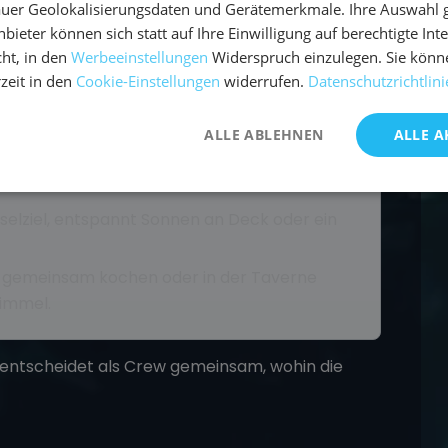
uer Geolokalisierungsdaten und Gerätemerkmale. Ihre Auswahl gil
bieter können sich statt auf Ihre Einwilligung auf berechtigte Int
Bucht, Sprung ins Meer und gemeinsames
ht, in den
Werbeeinstellungen
Widerspruch einzulegen. Sie könn
rzeit in den
Cookie-Einstellungen
widerrufen.
Datenschutzrichtlini
etzen – wer möchte, packt mit an und lernt
ALLE ABLEHNEN
ALLE A
ht zum Schwimmen, Schnorcheln oder SUP,
elziel, entspannt Sonnen an Deck oder ein
 gemeinsam kochen oder in der Taverne
himmel.
r entscheidet als Crew gemeinsam, wohin die