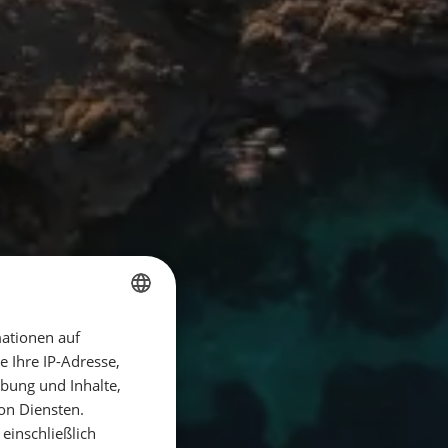
ationen auf
GERMAN
 Ihre IP-Adresse,
GERMAN
bung und Inhalte,
ENGLISH
on Diensten.
einschließlich