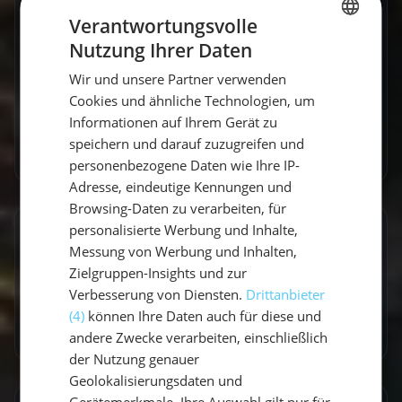
Segeln und Nehme euch gerne mit auf meine
Verantwortungsvolle
Reise.
Nutzung Ihrer Daten
GERMAN
Wir und unsere Partner verwenden
GERMAN
Cookies und ähnliche Technologien, um
ENGLISH
Informationen auf Ihrem Gerät zu
speichern und darauf zuzugreifen und
Zum Autorenprofil
→
personenbezogene Daten wie Ihre IP-
Adresse, eindeutige Kennungen und
Browsing-Daten zu verarbeiten, für
personalisierte Werbung und Inhalte,
Entdecke ähnliche Törns
Messung von Werbung und Inhalten,
Zielgruppen-Insights und zur
Finde deinen perfekten Segeltörn
Verbesserung von Diensten.
Drittanbieter
(4)
können Ihre Daten auch für diese und
Törns ansehen
andere Zwecke verarbeiten, einschließlich
der Nutzung genauer
Geolokalisierungsdaten und
Gerätemerkmale. Ihre Auswahl gilt nur für