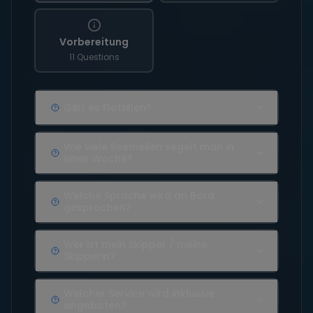
Vorbereitung
11 Questions
Gibt es Flottillen?
Wie viele Seemeilen segelt man in
einer Woche?
Welche Sprache wird an Bord
gesprochen?
Wer ist mein Skipper / meine
Skipperin?
Welcher Service wird inklusive
angeboten?