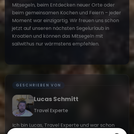
Mitsegeln, beim Entdecken neuer Orte oder
beim gemeinsamen Kochen und Feiern – jeder
Moment war einzigartig. Wir freuen uns schon
jetzt auf unseren nächsten
Segelurlaub in
Kroatien
und können das
Mitsegeln
mit
sailwithus nur wärmstens empfehlen.
GESCHRIEBEN VON
Lucas Schmitt
Travel Experte
Ich bin Lucas, Travel Experte und war schon
auf allen Kontinenten unterwegs. Ich Liebe das