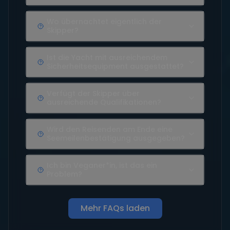
Wo übernachtet eigentlich der
Skipper?
Ist die Yacht mit ausreichendem
Sicherheitsequipment ausgestattet?
Verfügt der Skipper über
ausreichende Qualifikationen?
Wird den Reisenden am Ende eine
Seemeilenbestätigung ausgegeben?
Ich bin Veganer*in, ist das ein
Problem?
Mehr FAQs laden