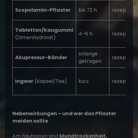
Scopolamin-Pflaster
bis 72 h
rezeptpfli
Tabletten/Kaugummi
4–6 h
rezeptfrei
(Dimenhydrinat)
solange
Akupressur-Bänder
rezeptfrei
getragen
Ingwer
(Kapsel/Tee)
kurz
rezeptfrei
Nebenwirkungen – und wer das Pflaster
meiden sollte
Am häufigsten sind
Mundtrockenheit,