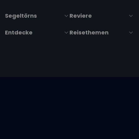
Segeltörns
Reviere
Entdecke
Reisethemen
Folge uns über Social Media
Impressum
|
Datenschutzerklärung
|
ARB's
|
Cookie-
Richtlinie
|
Cookie-Einstellungen