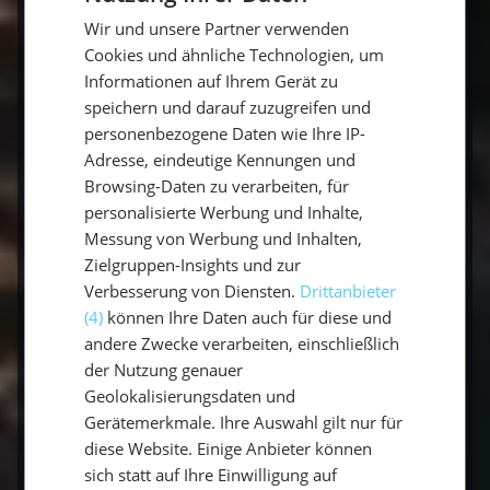
Pflaster?
Wir und unsere Partner verwenden
GERMAN
Cookies und ähnliche Technologien, um
ENGLISH
Informationen auf Ihrem Gerät zu
Ist das Pflaster gegen Seekrankheit
speichern und darauf zuzugreifen und
rezeptfrei?
personenbezogene Daten wie Ihre IP-
Adresse, eindeutige Kennungen und
Browsing-Daten zu verarbeiten, für
Welche Nebenwirkungen hat das
personalisierte Werbung und Inhalte,
Pflaster?
Messung von Werbung und Inhalten,
Zielgruppen-Insights und zur
Verbesserung von Diensten.
Drittanbieter
Gibt es Pflaster gegen Seekrankheit
(4)
können Ihre Daten auch für diese und
für Kinder?
andere Zwecke verarbeiten, einschließlich
der Nutzung genauer
Geolokalisierungsdaten und
Hinweis: Dieser Beitrag ersetzt keine ärztliche
Gerätemerkmale. Ihre Auswahl gilt nur für
Beratung. Sprich vor der Anwendung von
diese Website. Einige Anbieter können
Medikamenten mit deinem Arzt oder
sich statt auf Ihre Einwilligung auf
Apotheker.