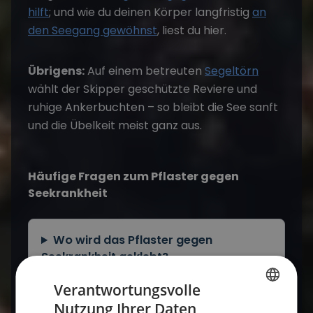
hilft
; und wie du deinen Körper langfristig
an
den Seegang gewöhnst
, liest du hier.
Übrigens:
Auf einem betreuten
Segeltörn
wählt der Skipper geschützte Reviere und
ruhige Ankerbuchten – so bleibt die See sanft
und die Übelkeit meist ganz aus.
Häufige Fragen zum Pflaster gegen
Seekrankheit
Wo wird das Pflaster gegen
Seekrankheit geklebt?
Verantwortungsvolle
Nutzung Ihrer Daten
Wie lange wirkt ein Seekrankheits-
GERMAN