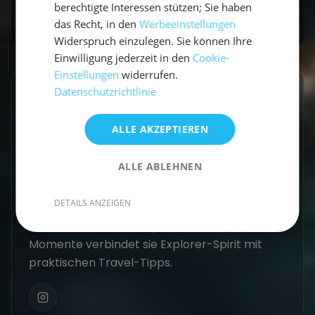
berechtigte Interessen stützen; Sie haben
das Recht, in den
Werbeeinstellungen
Widerspruch einzulegen. Sie können Ihre
Einwilligung jederzeit in den
Cookie-
Einstellungen
widerrufen.
Datenschutzrichtlinie
GESCHRIEBEN VON
Vicci
ALLE AKZEPTIEREN
Travel Explorerin
ALLE ABLEHNEN
Vicci schreibt über Segelabenteuer,
DETAILS ANZEIGEN
Küstenorte und Reisen abseits der üblichen
Routen. Mit einem Gespür für besondere
Momente verbindet sie Explorer-Spirit mit
praktischen Travel-Tipps.