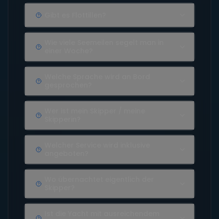
Gibt es Flottillen?
Wie viele Seemeilen segelt man in
einer Woche?
Welche Sprache wird an Bord
gesprochen?
Wer ist mein Skipper / meine
Skipperin?
Welcher Service wird inklusive
angeboten?
Wo übernachtet eigentlich der
Skipper?
Ist die Yacht mit ausreichendem