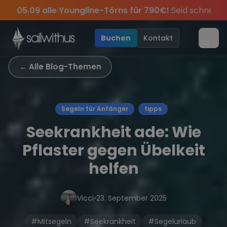
Skip to content
örns für 790€!
Seid schnell und sichert euch die letzten Pl
 Jahres, sei dabei.
lusive Angebote mehr Sowie
Sichere Dir jetzt
Dein Meilenbuch und Deine sailwi
Season Closing Party 2026!
20€ Rabatt auf deinen ers
Die 
•
Buchen
Kontakt
Menü
← Alle Blog-Themen
Segeln für Anfänger
tipps
Seekrankheit ade: Wie
Pflaster gegen Übelkeit
helfen
Vicci
•
23. September 2025
#Mitsegeln
#Seekrankheit
#Segelurlaub