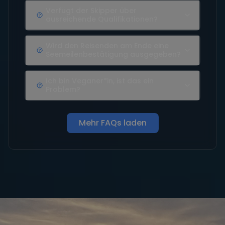
Verfügt der Skipper über
ausreichende Qualifikationen?
Wird den Reisenden am Ende eine
Seemeilenbestätigung ausgegeben?
Ich bin Veganer*in, ist das ein
Problem?
Mehr FAQs laden