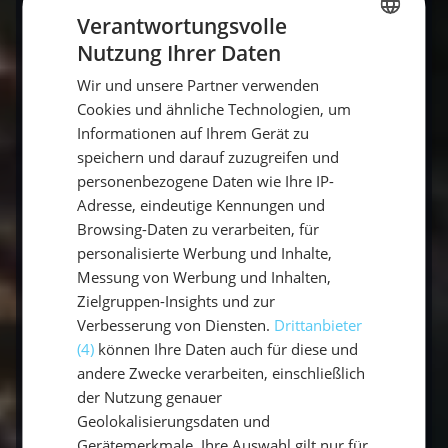
sind schnell ausgebucht, daher lohnt sich
Verantwortungsvolle
eine frühe Buchung.
Nutzung Ihrer Daten
GERMAN
Wir und unsere Partner verwenden
GERMAN
Cookies und ähnliche Technologien, um
ENGLISH
Informationen auf Ihrem Gerät zu
speichern und darauf zuzugreifen und
personenbezogene Daten wie Ihre IP-
Adresse, eindeutige Kennungen und
Browsing-Daten zu verarbeiten, für
Mitsegeln
in den
schönsten Segelrevieren
der
personalisierte Werbung und Inhalte,
Welt ist ein Erlebnis, das du nicht verpassen
Messung von Werbung und Inhalten,
Zielgruppen-Insights und zur
solltest. Egal ob Karibik, Griechenland oder
Verbesserung von Diensten.
Drittanbieter
Seychellen – jede Region bietet dir
(4)
können Ihre Daten auch für diese und
unvergessliche Abenteuer und Momente der
andere Zwecke verarbeiten, einschließlich
Freiheit. Pack deine Sachen, setz die Segel und
der Nutzung genauer
entdecke die Welt von ihrer schönsten Seite
!
Geolokalisierungsdaten und
Gerätemerkmale. Ihre Auswahl gilt nur für