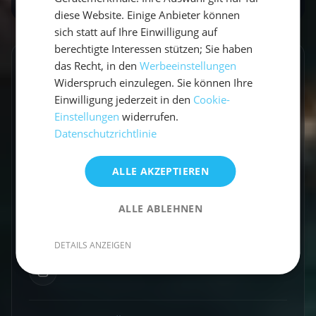
diese Website. Einige Anbieter können
sich statt auf Ihre Einwilligung auf
berechtigte Interessen stützen; Sie haben
das Recht, in den
Werbeeinstellungen
GESCHRIEBEN VON
Widerspruch einzulegen. Sie können Ihre
Vicci
Einwilligung jederzeit in den
Cookie-
Einstellungen
widerrufen.
Travel Explorerin
Datenschutzrichtlinie
Vicci schreibt über Segelabenteuer,
ALLE AKZEPTIEREN
Küstenorte und Reisen abseits der üblichen
Routen. Mit einem Gespür für besondere
ALLE ABLEHNEN
Momente verbindet sie Explorer-Spirit mit
praktischen Travel-Tipps.
DETAILS ANZEIGEN