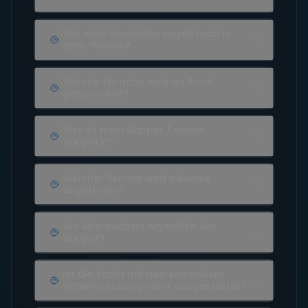
Wie viele Seemeilen segelt man in
einer Woche?
Welche Sprache wird an Bord
gesprochen?
Wer ist mein Skipper / meine
Skipperin?
Welcher Service wird inklusive
angeboten?
Wo übernachtet eigentlich der
Skipper?
Ist die Yacht mit ausreichendem
Sicherheitsequipment ausgestattet?