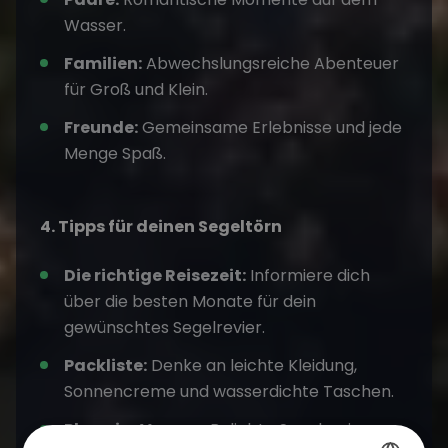
Wasser.
Familien:
Abwechslungsreiche Abenteuer
für Groß und Klein.
Freunde:
Gemeinsame Erlebnisse und jede
Menge Spaß.
4. Tipps für deinen Segeltörn
Die richtige Reisezeit:
Informiere dich
über die besten Monate für dein
gewünschtes Segelrevier.
Packliste:
Denke an leichte Kleidung,
Sonnencreme und wasserdichte Taschen.
Plane im Voraus:
Beliebte Segelreviere