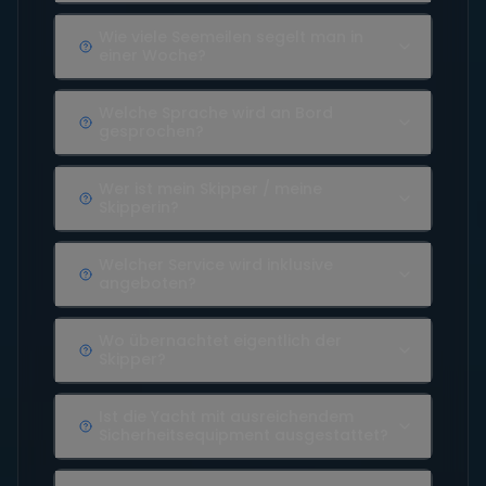
Wie viele Seemeilen segelt man in
einer Woche?
Welche Sprache wird an Bord
gesprochen?
Wer ist mein Skipper / meine
Skipperin?
Welcher Service wird inklusive
angeboten?
Wo übernachtet eigentlich der
Skipper?
Ist die Yacht mit ausreichendem
Sicherheitsequipment ausgestattet?