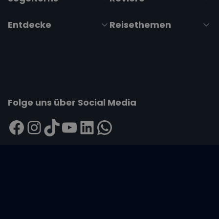
Entdecke
Reisethemen
Folge uns über Social Media
Impressum
|
Datenschutzerklärung
|
ARB's
|
Cookie-
Richtlinie
|
Cookie-Einstellungen