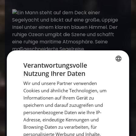
Mitsegeln exklusiv
bietet dir die Möglichkeit,
Verantwortungsvolle
maßgeschneiderte Segelreisen
zu erleben, die
Nutzung Ihrer Daten
GERMAN
perfekt auf dich und deine Gruppe
Wir und unsere Partner verwenden
GERMAN
abgestimmt sind. Genieße die Freiheit des
Cookies und ähnliche Technologien, um
Segelns, entdecke traumhafte Orte und teile
ENGLISH
Informationen auf Ihrem Gerät zu
unvergessliche Momente mit den Menschen,
speichern und darauf zuzugreifen und
die dir wichtig sind. Segel setzen und los –
dein
personenbezogene Daten wie Ihre IP-
exklusives Abenteuer wartet auf dich!
Adresse, eindeutige Kennungen und
Browsing-Daten zu verarbeiten, für
personalisierte Werbung und Inhalte,