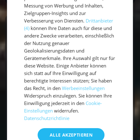
Messung von Werbung und Inhalten,
Zielgruppen-Insights und zur
Verbesserung von Diensten.
Drittanbieter
GESCHRIEBEN VON
(4)
können Ihre Daten auch für diese und
andere Zwecke verarbeiten, einschließlich
Vicci
der Nutzung genauer
Geolokalisierungsdaten und
Travel Explorerin
Gerätemerkmale. Ihre Auswahl gilt nur für
diese Website. Einige Anbieter können
Vicci schreibt über Segelabenteuer,
sich statt auf Ihre Einwilligung auf
Küstenorte und Reisen abseits der üblichen
berechtigte Interessen stützen; Sie haben
Routen. Mit einem Gespür für besondere
das Recht, in den
Werbeeinstellungen
Momente verbindet sie Explorer-Spirit mit
Widerspruch einzulegen. Sie können Ihre
praktischen Travel-Tipps.
Einwilligung jederzeit in den
Cookie-
Einstellungen
widerrufen.
Datenschutzrichtlinie
ALLE AKZEPTIEREN
Zum Autorenprofil
→