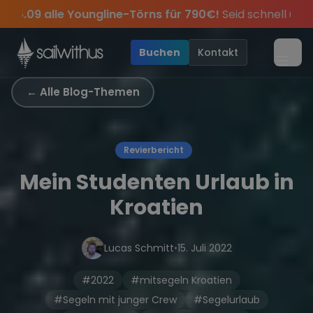
Skip to content
Sichere Dir jetzt
Dein Meilenbuch und Deine sailwi
abei.
erpass keine
Season Closing Party 2026!
Törn-Updates, Insider-Tipps
Die Saison war le
und exklusiv
•
Buchen
Kontakt
Menü
← Alle Blog-Themen
Revierbericht
Mein Studenten Urlaub in
Kroatien
Lucas Schmitt
•
15. Juli 2022
#2022
#mitsegeln Kroatien
#Segeln mit junger Crew
#Segelurlaub