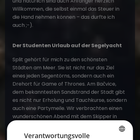
und natürlich sind auch Anfänger herzlich
Willkommen, die selbst einmal das Steuer in
die Hand nehmen können – das durfte ich
auch ;-).
Der Studenten Urlaub auf der Segelyacht
Split gehört für mich zu den schönsten
Städten am Meer. Sie ist nicht nur das Ziel
eines jeden Segentörns, sondern auch ein
Drehort für Game of Thrones. Am Bačvice,
dem bekanntesten Sandstrand der Stadt gibt
es nicht nur Erholung und Tauchkurse, sondern
auch eine Partymeile. Wir verbrachten einen
wunderschönen Abend mit dem Skipper in
Split und fuhren dann weiter entlang der Küste.
Kroatien hat so viele Facetten. Die
Verantwortungsvolle