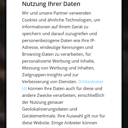
Nationalparks mit ihren Wasserfällen sind ein
Nutzung Ihrer Daten
GERMAN
Naturhighlight, die Städte geprägt von viel
Wir und unsere Partner verwenden
GERMAN
Kultur und besonderen Läden und die
Cookies und ähnliche Technologien, um
Kiesstrände bieten mit ihren Plattformen die
ENGLISH
Informationen auf Ihrem Gerät zu
besten Möglichkeiten zum Schwimmen und
speichern und darauf zuzugreifen und
coole Erinnerungsfotos zu schießen. Segeln
personenbezogene Daten wie Ihre IP-
junge Leute weiter gehts, es ging für uns nach
Adresse, eindeutige Kennungen und
Šibenik, der einzigartigen Stadt vor den
Browsing-Daten zu verarbeiten, für
Wasserfällen von Krk, für mich eine der
personalisierte Werbung und Inhalte,
schönsten Inseln Kroatiens.
Messung von Werbung und Inhalten,
Zielgruppen-Insights und zur
Verbesserung von Diensten.
Drittanbieter
(4)
können Ihre Daten auch für diese und
sailwithus Segeltörn für Studenten mit
andere Zwecke verarbeiten, einschließlich
Studentenrabatt
der Nutzung genauer
Geolokalisierungsdaten und
Nach der Woche hatte ich allen Unistress
Gerätemerkmale. Ihre Auswahl gilt nur für
vergessen, hatte Party gemacht und war
diese Website. Einige Anbieter können
trotzdem erholt wie nie. Zudem habe ich neue