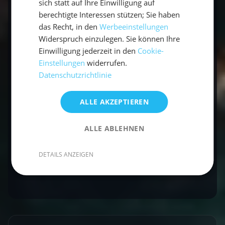
sich statt auf Ihre Einwilligung auf
Leute kennengelernt und die herrliche Sonne
berechtigte Interessen stützen; Sie haben
und das Meer genossen. Wir haben uns alle
das Recht, in den
Werbeeinstellungen
vernetzt und überlegen schon, ob wir in der
Widerspruch einzulegen. Sie können Ihre
selben Konstellation der Studenten den
Einwilligung jederzeit in den
Cookie-
Segelurlaub Kroatien wiederholen. Der Skipper
Einstellungen
widerrufen.
Datenschutzrichtlinie
hat uns auch den Segeltörn Griechenland für
Studenten empfohlen. Eventuell eine Option?
ALLE AKZEPTIEREN
Kontakt
ALLE ABLEHNEN
Buchen
DETAILS ANZEIGEN