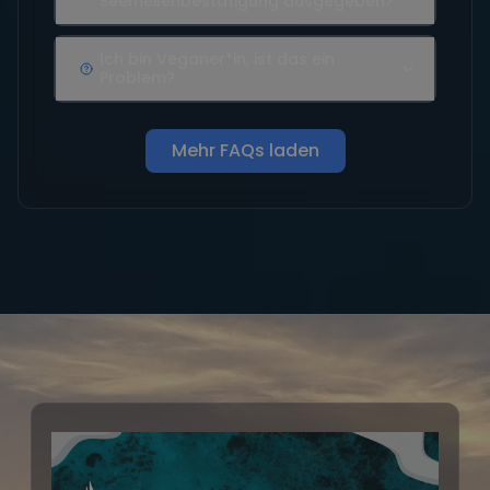
Seemeilenbestätigung ausgegeben?
Ich bin Veganer*in, ist das ein
Problem?
Mehr FAQs laden