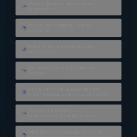
Welche Sprache wird an Bord
gesprochen?
Wer ist mein Skipper / meine
Skipperin?
Welcher Service wird inklusive
angeboten?
Wo übernachtet eigentlich der
Skipper?
Ist die Yacht mit ausreichendem
Sicherheitsequipment ausgestattet?
Verfügt der Skipper über
ausreichende Qualifikationen?
Wird den Reisenden am Ende eine