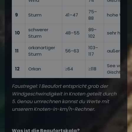
Wind
74
Gischtstrei
75–
9
Sturm
41–47
hohe Welle
88
schwerer
89–
10
48–55
sehr hohe 
Sturm
102
orkanartiger
103–
11
56–63
außergewöh
Sturm
117
See vollkom
12
Orkan
≥64
≥118
Gischt
Faustregel: 1 Beaufort entspricht grob der
Windgeschwindigkeit in Knoten geteilt durch
5. Genau umrechnen kannst du Werte mit
unserem
Knoten-in-km/h-Rechner
.
Was ist die Beaufortskala?