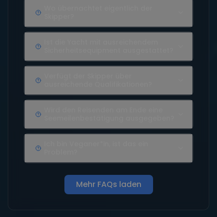
Wo übernachtet eigentlich der
Skipper?
Ist die Yacht mit ausreichendem
Sicherheitsequipment ausgestattet?
Verfügt der Skipper über
ausreichende Qualifikationen?
Wird den Reisenden am Ende eine
Seemeilenbestätigung ausgegeben?
Ich bin Veganer*in, ist das ein
Problem?
Mehr FAQs laden