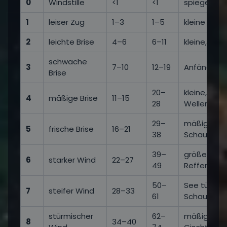
0
Windstille
<1
<1
spiegelgla
1
leiser Zug
1–3
1–5
kleine Kräu
2
leichte Brise
4–6
6–11
kleine, kur
schwache
3
7–10
12–19
Anfänge v
Brise
20–
kleine, län
4
mäßige Brise
11–15
28
Wellen – i
29–
mäßige Well
5
frische Brise
16–21
38
Schaumkro
39–
größere Wel
6
starker Wind
22–27
49
Reffen, ans
50–
See türmt s
7
steifer Wind
28–33
61
Schaumstre
stürmischer
62–
mäßig hohe
8
34–40