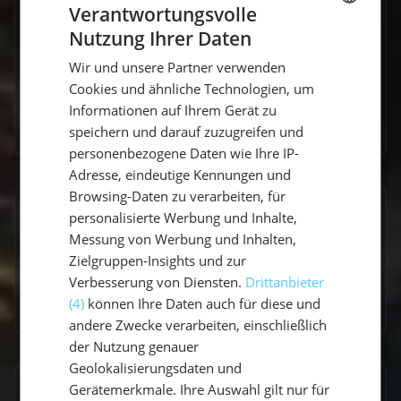
Verantwortungsvolle
Reise.
Nutzung Ihrer Daten
GERMAN
Wir und unsere Partner verwenden
GERMAN
Cookies und ähnliche Technologien, um
ENGLISH
Informationen auf Ihrem Gerät zu
Zum Autorenprofil
→
speichern und darauf zuzugreifen und
personenbezogene Daten wie Ihre IP-
Adresse, eindeutige Kennungen und
Browsing-Daten zu verarbeiten, für
Entdecke ähnliche Törns
personalisierte Werbung und Inhalte,
Messung von Werbung und Inhalten,
Finde deinen perfekten Segeltörn
Zielgruppen-Insights und zur
Verbesserung von Diensten.
Drittanbieter
Törns ansehen
(4)
können Ihre Daten auch für diese und
andere Zwecke verarbeiten, einschließlich
der Nutzung genauer
Geolokalisierungsdaten und
Gerätemerkmale. Ihre Auswahl gilt nur für
Artikel teilen