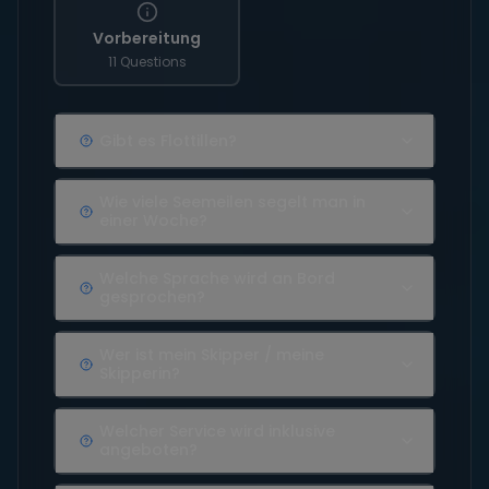
Vorbereitung
11 Questions
Gibt es Flottillen?
Wie viele Seemeilen segelt man in
einer Woche?
Welche Sprache wird an Bord
gesprochen?
Wer ist mein Skipper / meine
Skipperin?
Welcher Service wird inklusive
angeboten?