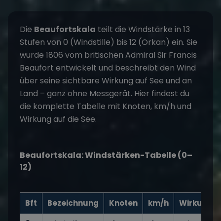
Die
Beaufortskala
teilt die Windstärke in 13
Stufen von 0 (Windstille) bis 12 (Orkan) ein. Sie
wurde 1806 vom britischen Admiral Sir Francis
Beaufort entwickelt und beschreibt den Wind
über seine sichtbare Wirkung auf See und an
Land – ganz ohne Messgerät. Hier findest du
die komplette Tabelle mit Knoten, km/h und
Wirkung auf die See.
Beaufortskala: Windstärken-Tabelle (0–
12)
Bft
Bezeichnung
Knoten
km/h
Wirkung a