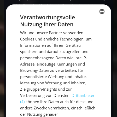
auf Jolle oder Yacht ist hilfreich, aber kein
Muss.
Verantwortungsvolle
Nutzung Ihrer Daten
GERMAN
Wo kann man Katamaransegeln lernen?
Wir und unsere Partner verwenden
GERMAN
Cookies und ähnliche Technologien, um
Auf Ausbildungs- und Mitsegeltörns, bei denen
ENGLISH
Informationen auf Ihrem Gerät zu
du aktiv mitsegelst und Schritt für Schritt
speichern und darauf zuzugreifen und
Sicherheit gewinnst.
personenbezogene Daten wie Ihre IP-
Adresse, eindeutige Kennungen und
Browsing-Daten zu verarbeiten, für
Fazit: Katamaransegeln lernen
personalisierte Werbung und Inhalte,
Messung von Werbung und Inhalten,
Katamaran-Segeln ist nicht nur eine
Zielgruppen-Insights und zur
spannende und angenehme Art zu reisen,
Verbesserung von Diensten.
Drittanbieter
sondern bietet auch eine einzigartige
(4)
können Ihre Daten auch für diese und
Gelegenheit, Segelfähigkeiten in einem
andere Zwecke verarbeiten, einschließlich
stabilen und komfortablen Umfeld zu
der Nutzung genauer