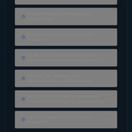
Welcher Service wird inklusive
angeboten?
Wo übernachtet eigentlich der
Skipper?
Ist die Yacht mit ausreichendem
Sicherheitsequipment ausgestattet?
Verfügt der Skipper über
ausreichende Qualifikationen?
Wird den Reisenden am Ende eine
Seemeilenbestätigung ausgegeben?
Ich bin Veganer*in, ist das ein
Problem?