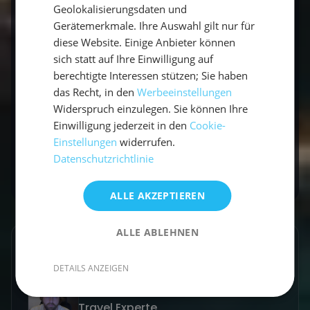
entwickeln. Mit den richtigen Kursen und
Geolokalisierungsdaten und
Gerätemerkmale. Ihre Auswahl gilt nur für
einem erfahrenen Skipper kannst auch Du die
diese Website. Einige Anbieter können
Kunst des Segelns auf zwei Rümpfen meistern.
sich statt auf Ihre Einwilligung auf
Egal, ob Du nur die Grundlagen erlernen oder
berechtigte Interessen stützen; Sie haben
Deine Kenntnisse weiter ausbauen möchtest,
das Recht, in den
Werbeeinstellungen
der Kurs bietet die perfekte Plattform dafür.
Widerspruch einzulegen. Sie können Ihre
Also, zögere nicht und starte Dein nächstes
Einwilligung jederzeit in den
Cookie-
Segelabenteuer
mit einem Katamaran-
Einstellungen
widerrufen.
Segelkurs!
Datenschutzrichtlinie
ALLE AKZEPTIEREN
ALLE ABLEHNEN
GESCHRIEBEN VON
DETAILS ANZEIGEN
Lucas Schmitt
Travel Experte