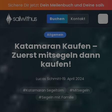
Skip to content
Sichere Dir jetzt
Dein Meilenbuch und Deine sailwi
und die besten Geschichten des Jahres, sei dabei.
achten mit Skipper in
lusive Angebote mehr Sowie
Griechenland und Kroatien
20€ Rabatt auf deinen ers
! ⛵
Se
•
•
Buchen
Kontakt
Menü
Allgemein
Katamaran Kaufen –
Zuerst mitsegeln dann
kaufen!
Lucas Schmitt
•
19. April 2024
#Katamaran Segeltörn
#Mitsegeln
#Segeln mit Familie