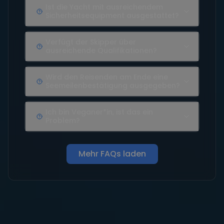
Ist die Yacht mit ausreichendem
Sicherheitsequipment ausgestattet?
Verfügt der Skipper über
ausreichende Qualifikationen?
Wird den Reisenden am Ende eine
Seemeilenbestätigung ausgegeben?
Ich bin Veganer*in, ist das ein
Problem?
Mehr FAQs laden