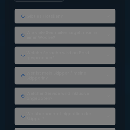
Gibt es Flottillen?
Wie viele Seemeilen segelt man in
einer Woche?
Welche Sprache wird an Bord
gesprochen?
Wer ist mein Skipper / meine
Skipperin?
Welcher Service wird inklusive
angeboten?
Wo übernachtet eigentlich der
Skipper?