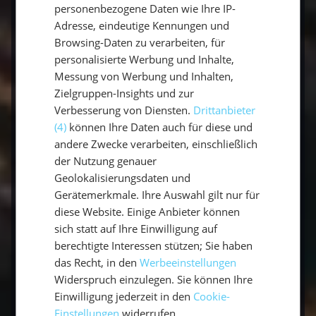
personenbezogene Daten wie Ihre IP-
Du Dir eine wohlüberlegte Entscheidung, die
Adresse, eindeutige Kennungen und
Deinen Bedürfnissen und Deinem Budget
Browsing-Daten zu verarbeiten, für
entspricht und Dir langanhaltende
personalisierte Werbung und Inhalte,
Zufriedenheit und Freude auf See bringt.
Messung von Werbung und Inhalten,
Zielgruppen-Insights und zur
Erst ausprobieren, dann entscheiden: Sammle
Verbesserung von Diensten.
Drittanbieter
Erfahrung auf einem unserer
Katamaran-
(4)
können Ihre Daten auch für diese und
Törns
, bevor du deinen eigenen Kat kaufst.
andere Zwecke verarbeiten, einschließlich
der Nutzung genauer
Geolokalisierungsdaten und
Häufige Fragen zum
Gerätemerkmale. Ihre Auswahl gilt nur für
diese Website. Einige Anbieter können
Katamaran-Kauf
sich statt auf Ihre Einwilligung auf
berechtigte Interessen stützen; Sie haben
das Recht, in den
Werbeeinstellungen
Warum vor dem Kauf einen
Widerspruch einzulegen. Sie können Ihre
Katamaran mitsegeln?
Einwilligung jederzeit in den
Cookie-
Einstellungen
widerrufen.