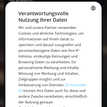
Zuerst schält Ihr die Gurke, halbiert und
Verantwortungsvolle
entkernt sie und hobelt sie mit Hilfe einer
Nutzung Ihrer Daten
GERMAN
Reibe direkt auf ein Geschirrtuch. Wringt das
Wir und unsere Partner verwenden
Geschirrtuch so gut wie möglich aus – desto
GERMAN
Cookies und ähnliche Technologien, um
trockener die Gurkenraspel umso besser!
ENGLISH
Informationen auf Ihrem Gerät zu
Verrührt den Joghurt in einer Schüssel mit
speichern und darauf zuzugreifen und
gepresstem Knoblauch, Olivenöl, Essig und
personenbezogene Daten wie Ihre IP-
etwas Zitronensaft. Nun müsst Ihr nur noch die
Adresse, eindeutige Kennungen und
Gurkenraspeln und den Dill unterheben und
Browsing-Daten zu verarbeiten, für
das Ganze mit etwas Salz und Pfeffer
personalisierte Werbung und Inhalte,
abschmecken.
Messung von Werbung und Inhalten,
Zielgruppen-Insights und zur
Verbesserung von Diensten.
Drittanbieter
(4)
können Ihre Daten auch für diese und
andere Zwecke verarbeiten, einschließlich
der Nutzung genauer