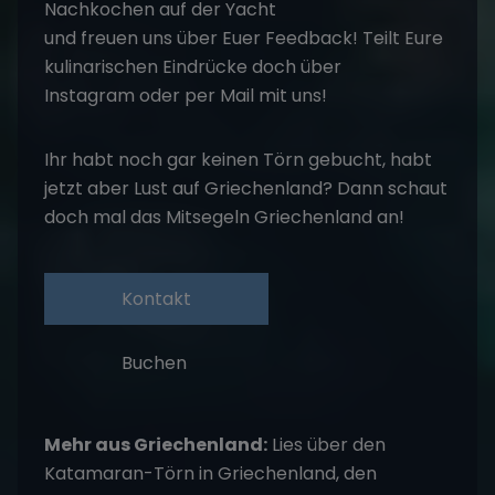
Kontakt
Buchen
Mehr aus Griechenland:
Lies über den
Katamaran-Törn in Griechenland
, den
Segelurlaub in den Kykladen
und die besten
Restaurants in Griechenland
. Deinen Törn
buchst du über unsere
Segeltörns
.
Häufige Fragen rund um "Kali
Orexi" und die griechische
Küche