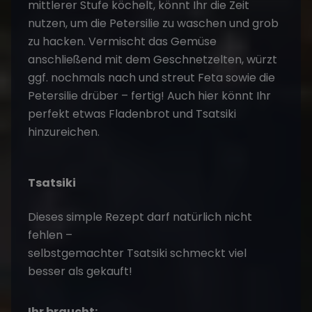
Tsatsiki
Dieses simple Rezept darf natürlich nicht
fehlen –
selbstgemachter Tsatsiki schmeckt viel
besser als gekauft!
Ihr braucht:
500 gr. Griechischen Sahnejoghurt (10% Fett)
1 Salatgurke
2-3 Knoblauchzehen
1 Handvoll Dill, frisch
1 Spritzer Zitronensaft
1 EL Olivenöl
1 EL weicher Balsamico (optional
Weißweinessig)
Salz & Pfeffer