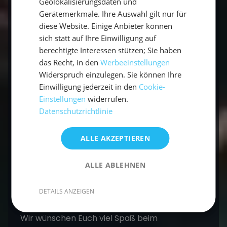
Geolokalisierungsdaten und
Gerätemerkmale. Ihre Auswahl gilt nur für
diese Website. Einige Anbieter können
sich statt auf Ihre Einwilligung auf
berechtigte Interessen stützen; Sie haben
das Recht, in den
Werbeeinstellungen
Widerspruch einzulegen. Sie können Ihre
Einwilligung jederzeit in den
Cookie-
Wir wünschen Euch viel Spaß beim
Einstellungen
widerrufen.
Nachkochen auf der Yacht
Datenschutzrichtlinie
und freuen uns über Euer Feedback! Teilt Eure
kulinarischen Eindrücke doch über
ALLE AKZEPTIEREN
Instagram oder per Mail mit uns!
ALLE ABLEHNEN
Ihr habt noch gar keinen Törn gebucht, habt
jetzt aber Lust auf Griechenland? Dann schaut
DETAILS ANZEIGEN
doch mal das
Mitsegeln Griechenland an
!