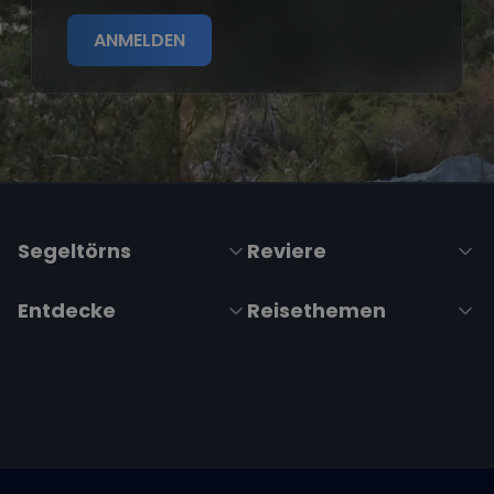
Entdecke
Reisethemen
Folge uns über Social Media
Impressum
|
Datenschutzerklärung
|
ARB's
|
Cookie-
Richtlinie
|
Cookie-Einstellungen