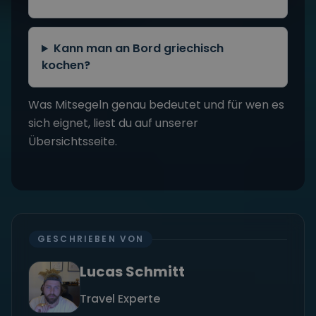
GESCHRIEBEN VON
Lucas Schmitt
Travel Experte
Ich bin Lucas, Travel Experte und war schon
auf allen Kontinenten unterwegs. Ich Liebe das
Segeln und Nehme euch gerne mit auf meine
Reise.
Zum Autorenprofil
→