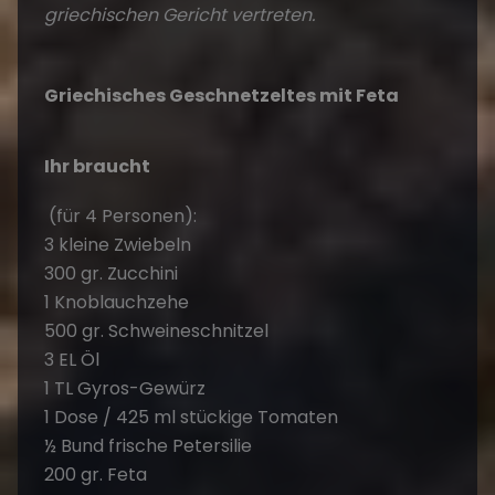
1 Knoblauchzehe
500 gr. Schweineschnitzel
3 EL Öl
1 TL Gyros-Gewürz
1 Dose / 425 ml stückige Tomaten
½ Bund frische Petersilie
200 gr. Feta
200 gr. Tsatsiki
Schält die Zwiebeln und schneidet sie in
Streifen. Die Zucchini wascht Ihr, halbiert sie
längst und schneidet sie in Scheiben. Den
Knoblauch hackt Ihr fein und das Fleisch wird
gewaschen und ebenfalls in Streifen
geschnitten.
Vermengt das Fleisch mit den Zwiebeln, 1 EL Öl
und dem Gyrosgewürz. Zur gleichen Zeit