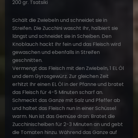
erhitzt Ihr einen EL Öl in der Pfanne und bratet
das Fleisch für 4-5 Minuten scharf an.
Schmeckt das Ganze mit Salz und Pfeffer ab
und haltet das Fleisch nun in einer Schüssel
warm. Nun ist das Gemüse dran: Bratet die
Zucchinischeiben für 2-3 Minuten an und gebt
die Tomaten hinzu. Während das Ganze auf
mittlerer Stufe köchelt, könnt Ihr die Zeit
nutzen, um die Petersilie zu waschen und grob
zu hacken. Vermischt das Gemüse
anschließend mit dem Geschnetzelten, würzt
ggf. nochmals nach und streut Feta sowie die
Petersilie drüber – fertig! Auch hier könnt Ihr
perfekt etwas Fladenbrot und Tsatsiki
hinzureichen.