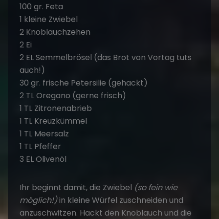
1 TL Meersalz
1 TL Pfeffer
3 EL Olivenöl
Ihr beginnt damit, die Zwiebel
(so fein wie
möglich!)
in kleine Würfel zuschneiden und
anzuschwitzen. Hackt den Knoblauch und die
frischen Kräuter fein. Diese verknetet Ihr im
Anschluss in einer großen Schüssel mit dem
Hackfleisch, den Zwiebeln, zwei Eiern und den
Semmelbröseln. Würzt die Hackmasse mit
Kreuzkümmel, Salz, Pfeffer und dem
Zitronenabrieb.
Nun formt Ihr gleichgroße Kugeln (á ca. 60
Gramm) und drückt