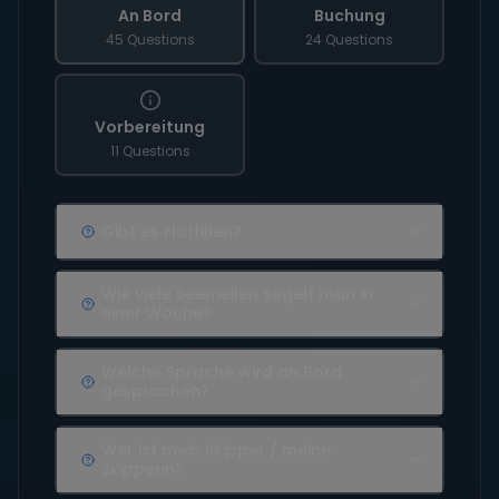
Wie viele Seemeilen segelt man in
einer Woche?
Welche Sprache wird an Bord
gesprochen?
Wer ist mein Skipper / meine
Skipperin?
Welcher Service wird inklusive
angeboten?
Wo übernachtet eigentlich der
Skipper?
Ist die Yacht mit ausreichendem
Sicherheitsequipment ausgestattet?
Verfügt der Skipper über