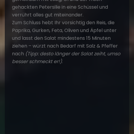
gehackten Petersilie in eine Schüssel und
verrührt alles gut miteinander.
Zum Schluss hebt Ihr vorsichtig den Reis, die
Paprika, Gurken, Feta, Oliven und Äpfel unter
und lasst den Salat mindestens 15 Minuten
ziehen – würzt nach Bedarf mit Salz & Pfeffer
nach
(Tipp: desto länger der Salat zeiht, umso
besser schmeckt er!)
.
Entspannt bei einem erfrischenden
Sundwoner an Deck, während ein Teil der
Crew das Essen vorbereitet!
Bifteki