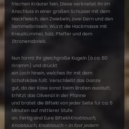
ein Loch hinein, welches Ihr mit dem
Schafskäse füllt. Verschließt das Ganze
gut, da der Käse sonst beim Braten ausläuft.
Erhitzt das Olivenöl in der Pfanne
und bratet die Bifteki von jeder Seite für ca. 6
Minuten auf mittlerer Stufe
an. Fertig sind Eure Bifteki!
Knoblauch,
Knoblauch, Knoblauch – in fast jedem
griechischen Gericht vertreten.
Griechisches Geschnetzeltes mit Feta
Ihr braucht
(für 4 Personen):
3 kleine Zwiebeln
300 gr. Zucchini