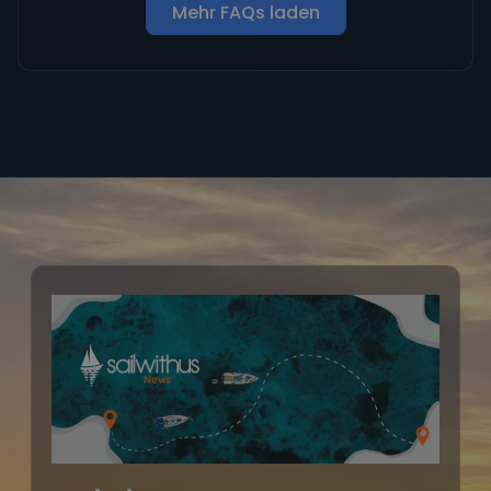
sailwithus news
Newsletter abonnieren, als Erste*r von
neuen Törns & Specials erfahren und mit
etwas Glück eine Segelreise gewinnen!
Gib deine E-Mail-Adresse ein, um dich
anzumelden