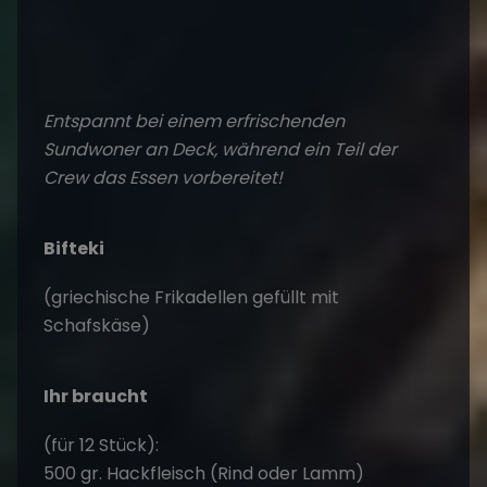
(griechische Frikadellen gefüllt mit
Schafskäse)
Ihr braucht
(für 12 Stück):
500 gr. Hackfleisch (Rind oder Lamm)
100 gr. Feta
1 kleine Zwiebel
2 Knoblauchzehen
2 Ei
2 EL Semmelbrösel (das Brot von Vortag tuts
auch!)
30 gr. frische Petersilie (gehackt)
2 TL Oregano (gerne frisch)
1 TL Zitronenabrieb
1 TL Kreuzkümmel