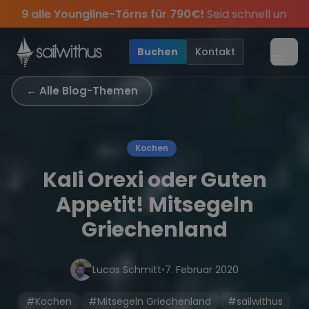
Skip to content
Youngline-Törns für 790€!
Seid schnell und sichert euch d
res, sei dabei.
ipps
Sichere Dir jetzt
und exklusive Angebote mehr Sowie
Season Closing Party 2026!
Dein Meilenbuch und Deine sailwi
20€ Rabatt auf
Die Sais
•
Buchen
Kontakt
Menü
← Alle Blog-Themen
Kochen
Kali Orexi oder Guten
Appetit! Mitsegeln
Griechenland
Lucas Schmitt
•
7. Februar 2020
#Kochen
#Mitsegeln Griechenland
#sailwithus