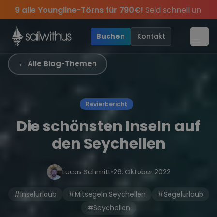
Skip to content
für 790€!
Seid schnell und sichert euch die letzten Plätze.
 dabei.
ve Angebote mehr Sowie
Sichere Dir jetzt
Season Closing Party 2026!
Dein Meilenbuch und Deine sailwi
20€ Rabatt auf deinen ersten T
Die Saison war 
•
Buchen
Kontakt
Menü
← Alle Blog-Themen
Revierbericht
Die schönsten Inseln auf
den Seychellen
Lucas Schmitt
•
26. Oktober 2022
#Inselurlaub
#Mitsegeln Seychellen
#Segelurlaub
#Seychellen