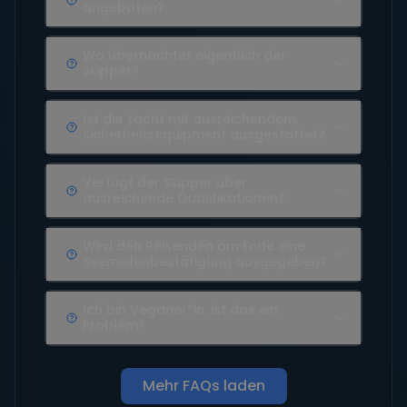
angeboten?
Wo übernachtet eigentlich der
Skipper?
Ist die Yacht mit ausreichendem
Sicherheitsequipment ausgestattet?
Verfügt der Skipper über
ausreichende Qualifikationen?
Wird den Reisenden am Ende eine
Seemeilenbestätigung ausgegeben?
Ich bin Veganer*in, ist das ein
Problem?
Mehr FAQs laden