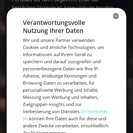
herrlichen Strände ist Anse Lazio im Norden
von Praslin. Der Blick auf die Wellen, die zum
Verantwortungsvolle
Strand laufen, ist zu jeder Reisezeit schön.
Nutzung Ihrer Daten
Palmen und Takamaka-Bäume sind auf beiden
GERMAN
Seiten der Bucht zwischen Granitfelsen. Der
Wir und unsere Partner verwenden
GERMAN
Indische Ozean und die Inseln der Seychellen
Cookies und ähnliche Technologien, um
ENGLISH
sind ein Paradies mit den schönsten Fotospots.
Informationen auf Ihrem Gerät zu
Hier könnt ihr romantische Sonnenaufgänge
speichern und darauf zuzugreifen und
personenbezogene Daten wie Ihre IP-
und Sonnenuntergänge erleben. Anse Lazio
Adresse, eindeutige Kennungen und
hat warmes Wasser zum Baden und Ihr könnt
Browsing-Daten zu verarbeiten, für
die Sonne genießen. Wunderschöne Palmen
personalisierte Werbung und Inhalte,
und die üppige Natur sind sehenswert. Die
Messung von Werbung und Inhalten,
wunderschöne Aussicht auf eine Insel oder der
Zielgruppen-Insights und zur
Blick auf das Meer ist Erholung pur. Ein
Verbesserung von Diensten.
Drittanbieter
Segeltörn zur besten Reisezeit ist
(4)
können Ihre Daten auch für diese und
empfehlenswert und bleibt unvergesslich.
andere Zwecke verarbeiten, einschließlich
Jeder Tag ist hier herrlich zum Segeln an der
der Nutzung genauer