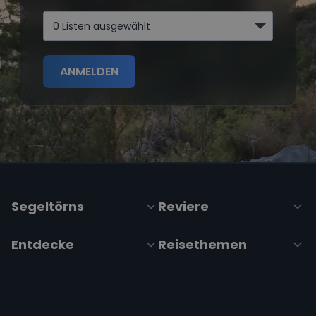
0 Listen ausgewählt
ANMELDEN
Segeltörns
Reviere
Entdecke
Reisethemen