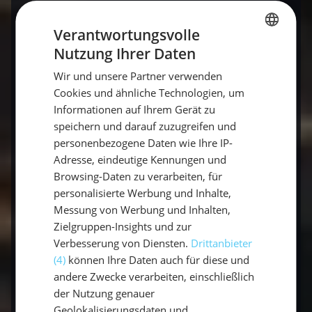
Verantwortungsvolle
Nutzung Ihrer Daten
GERMAN
Designed by
Freepik
Wir und unsere Partner verwenden
GERMAN
Cookies und ähnliche Technologien, um
ENGLISH
Informationen auf Ihrem Gerät zu
speichern und darauf zuzugreifen und
4. Seychellen: Tropische Segelreviere unter
personenbezogene Daten wie Ihre IP-
der Sonne
Adresse, eindeutige Kennungen und
Browsing-Daten zu verarbeiten, für
personalisierte Werbung und Inhalte,
Beste Reisezeit: April bis Oktober
Messung von Werbung und Inhalten,
Zielgruppen-Insights und zur
Die Seychellen, ein Archipel im Indischen
Verbesserung von Diensten.
Drittanbieter
Ozean, bieten nicht nur kristallklares Wasser
(4)
können Ihre Daten auch für diese und
und weiße Sandstrände, sondern auch ideale
andere Zwecke verarbeiten, einschließlich
Segelbedingungen für sonnige Segelurlaube.
der Nutzung genauer
Diese exotische Inselgruppe besteht aus über
Geolokalisierungsdaten und