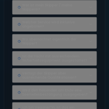
Wer ist mein Skipper / meine
Skipperin?
Welcher Service wird inklusive
angeboten?
Wo übernachtet eigentlich der
Skipper?
Ist die Yacht mit ausreichendem
Sicherheitsequipment ausgestattet?
Verfügt der Skipper über
ausreichende Qualifikationen?
Wird den Reisenden am Ende eine
Seemeilenbestätigung ausgegeben?
Ich bin Veganer*in, ist das ein