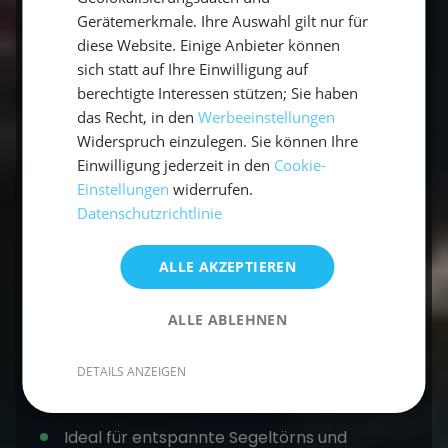
100 Inseln, die von unberührten Korallenriffen
Gerätemerkmale. Ihre Auswahl gilt nur für
und einzigartiger Tierwelt umgeben sind.
diese Website. Einige Anbieter können
sich statt auf Ihre Einwilligung auf
berechtigte Interessen stützen; Sie haben
Die beste Zeit für einen Segelurlaub auf den
das Recht, in den
Werbeeinstellungen
Seychellen ist von April bis Oktober, wenn die
Widerspruch einzulegen. Sie können Ihre
Winde schwächer und die Temperaturen ideal
Einwilligung jederzeit in den
Cookie-
sind. Die Seychellen sind ein Paradies für
Einstellungen
widerrufen.
Segler*innen, die in abgeschiedenen Buchten
Datenschutzrichtlinie
ankern und die unglaubliche Artenvielfalt des
Meeres erkunden wollen.
ALLE AKZEPTIEREN
Warum die Seychellen ideal für Segler sind:
ALLE ABLEHNEN
Ganzjährig tropisches Klima
DETAILS ANZEIGEN
Traumhafte, menschenleere Strände
Ideal für entspannte Segeltörns und