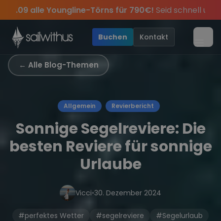
Skip to content
für 790€!
Seid schnell und sichert euch die letzten Plätze.
ve Angebote mehr Sowie
Season Closing Party 2026!
Sichere Dir jetzt
Dein Meilenbuch und Deine sailwi
20€ Rabatt auf deinen ersten T
Die Saison war legendär – 
Buchen
Kontakt
Menü
← Alle Blog-Themen
Allgemein
Revierbericht
Sonnige Segelreviere: Die
besten Reviere für sonnige
Urlaube
Vicci
•
30. Dezember 2024
#perfektes Wetter
#segelreviere
#Segelurlaub