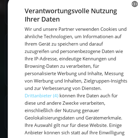
Verantwortungsvolle Nutzung
Zum Autorenprofil
→
Ihrer Daten
GERMAN
Wir und unsere Partner verwenden Cookies und
GERMAN
ähnliche Technologien, um Informationen auf
ENGLISH
Ihrem Gerät zu speichern und darauf
Entdecke ähnliche Törns
zuzugreifen und personenbezogene Daten wie
Finde deinen perfekten Segeltörn
Ihre IP-Adresse, eindeutige Kennungen und
Browsing-Daten zu verarbeiten, für
Törns ansehen
personalisierte Werbung und Inhalte, Messung
von Werbung und Inhalten, Zielgruppen-Insights
und zur Verbesserung von Diensten.
Drittanbieter (4)
können Ihre Daten auch für
diese und andere Zwecke verarbeiten,
Artikel teilen
einschließlich der Nutzung genauer
Geolokalisierungsdaten und Gerätemerkmale.
Ihre Auswahl gilt nur für diese Website. Einige
Anbieter können sich statt auf Ihre Einwilligung