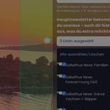
Gib bitte deine E-Mail-Adresse für d
Anmeldung an, z. B. abc@xyz.com.
Hauptnewsletter bekom
du sowieso – such dir hier
aus, was du extra möchte
0 Listen ausgewählt
/
Alle auswählen
Löschen
Sailwithus News: Familien
Sailwithus News:
ForeverYoung Ü40
Sailwithus News: Ganze
Yachten + Skipper