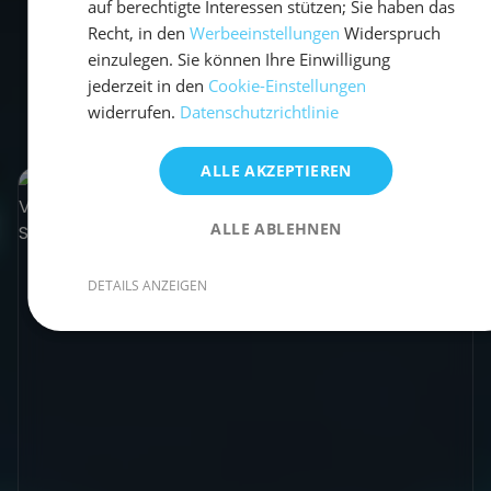
auf berechtigte Interessen stützen; Sie haben das
Recht, in den
Werbeeinstellungen
Widerspruch
einzulegen. Sie können Ihre Einwilligung
jederzeit in den
Cookie-Einstellungen
Empfohlene Beiträge
widerrufen.
Datenschutzrichtlinie
ALLE AKZEPTIEREN
ALLE ABLEHNEN
DETAILS ANZEIGEN