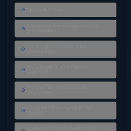
Gibt es Flottillen?
Wie viele Seemeilen segelt man in
einer Woche?
Welche Sprache wird an Bord
gesprochen?
Wer ist mein Skipper / meine
Skipperin?
Welcher Service wird inklusive
angeboten?
Wo übernachtet eigentlich der
Skipper?
Ist die Yacht mit ausreichendem