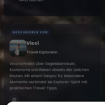
GESCHRIEBEN VON
Vicci
Travel Explorerin
Vicci schreibt über Segelabenteuer,
Küstenorte und Reisen abseits der üblichen
Routen. Mit einem Gespür für besondere
Momente verbindet sie Explorer-Spirit mit
praktischen Travel-Tipps.