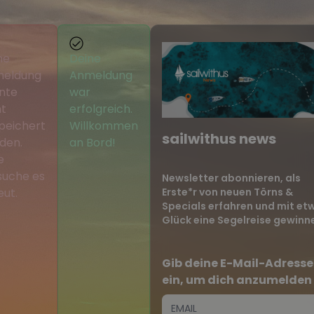
ne
Deine
eldung
Anmeldung
nte
war
ht
erfolgreich.
peichert
Willkommen
sailwithus news
den.
an Bord!
e
suche es
Newsletter abonnieren, als
Erste*r von neuen Törns &
eut.
Specials erfahren und mit et
Glück eine Segelreise gewinn
Gib deine E-Mail-Adresse
ein, um dich anzumelden