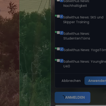
Sailwithus News:
Nachhaltigkeit
Sailwithus News: SKS und
Skipper Training
Sailwithus News:
StudentenTörns
Sailwithus News: YogaTör
Sailwithus News: Younglin
U40
Abbrechen
Anwende
ANMELDEN