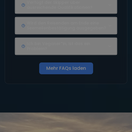
Verfügt der Skipper über
ausreichende Qualifikationen?
Wird den Reisenden am Ende eine
Seemeilenbestätigung ausgegeben?
Ich bin Veganer*in, ist das ein
Problem?
Mehr FAQs laden