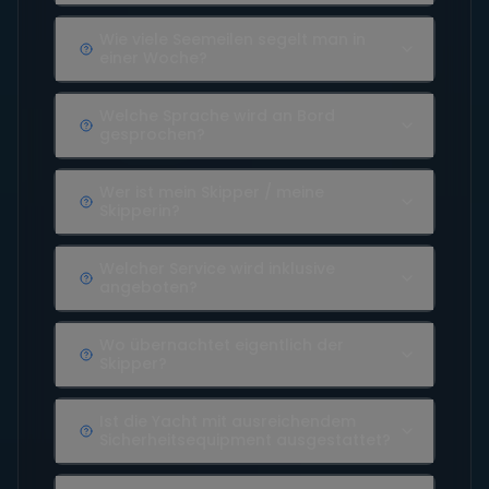
Wie viele Seemeilen segelt man in
einer Woche?
Welche Sprache wird an Bord
gesprochen?
Wer ist mein Skipper / meine
Skipperin?
Welcher Service wird inklusive
angeboten?
Wo übernachtet eigentlich der
Skipper?
Ist die Yacht mit ausreichendem
Sicherheitsequipment ausgestattet?