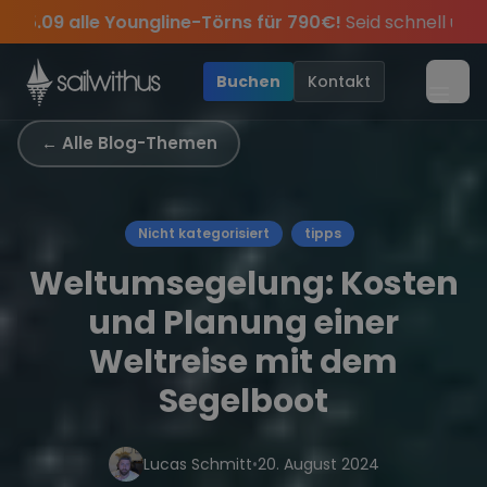
Skip to content
Sichere Dir jetzt
Dein Meilenbuch und Deine sailwi
dabei.
Verpass keine
Season Closing Party 2026!
Törn-Updates, Insider-Tipps
Die Saison war l
und exklusi
•
Buchen
Kontakt
Menü
← Alle Blog-Themen
Nicht kategorisiert
tipps
Weltumsegelung: Kosten
und Planung einer
Weltreise mit dem
Segelboot
Lucas Schmitt
•
20. August 2024