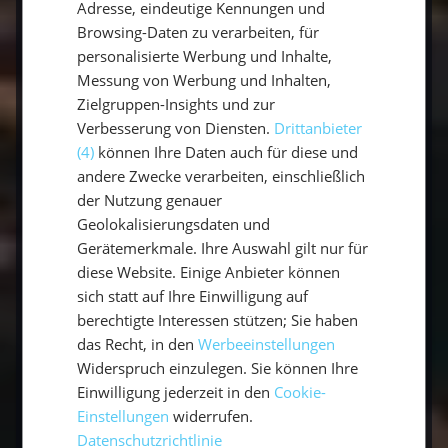
Adresse, eindeutige Kennungen und
abzufedern. Priorisiere immer die Sicherheit
Browsing-Daten zu verarbeiten, für
von Crew und Boot. Und vor allem: Vergiss
personalisierte Werbung und Inhalte,
nicht, das Abenteuer zu genießen und die
Messung von Werbung und Inhalten,
einzigartigen Momente bewusst zu erleben.
Zielgruppen-Insights und zur
Verbesserung von Diensten.
Drittanbieter
Eine Weltumsegelung ist ein Abenteuer, das
(4)
können Ihre Daten auch für diese und
andere Zwecke verarbeiten, einschließlich
sorgfältige Planung und Vorbereitung
der Nutzung genauer
erfordert. Mit einer guten Planung, einem
Geolokalisierungsdaten und
realistischen Budget und der richtigen
Gerätemerkmale. Ihre Auswahl gilt nur für
Ausrüstung kannst Du Deinen Traum
diese Website. Einige Anbieter können
verwirklichen und die Weltmeere erobern.
sich statt auf Ihre Einwilligung auf
Happy Sailing
!
berechtigte Interessen stützen; Sie haben
das Recht, in den
Werbeeinstellungen
Falls Du den Traum vom Segeln verwirklichen
Widerspruch einzulegen. Sie können Ihre
möchtest, ohne direkt eine eigene Yacht zu
Einwilligung jederzeit in den
Cookie-
Einstellungen
widerrufen.
kaufen, bietet
sailwithus
die perfekte Lösung.
Datenschutzrichtlinie
Mit unseren sorgfältig geplanten Segelreisen