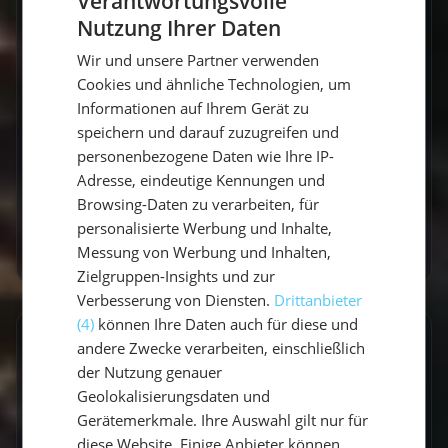
Verantwortungsvolle
Kabinen
Nutzung Ihrer Daten
GERMAN
Erfahrener Skipper - Deutschsprachig &
qualifiziert
Wir und unsere Partner verwenden
GERMAN
Cookies und ähnliche Technologien, um
1 Handtuch pro Person
ENGLISH
Informationen auf Ihrem Gerät zu
Seemeilenbestätigung auf Wunsch
speichern und darauf zuzugreifen und
Dinghi(Beiboot)
personenbezogene Daten wie Ihre IP-
Adresse, eindeutige Kennungen und
Navigationsmittel
Browsing-Daten zu verarbeiten, für
Endreinigung der Yacht
personalisierte Werbung und Inhalte,
Außenborder
Messung von Werbung und Inhalten,
Zielgruppen-Insights und zur
Verbesserung von Diensten.
Drittanbieter
(4)
können Ihre Daten auch für diese und
Nicht enthalten
andere Zwecke verarbeiten, einschließlich
der Nutzung genauer
Bordkasse 200-300€ pro Person (Verpflegung,
Geolokalisierungsdaten und
Diesel, Hafengebühren)
Gerätemerkmale. Ihre Auswahl gilt nur für
Verpflegung des Skippers (wird aus der
diese Website. Einige Anbieter können