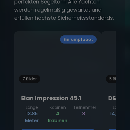
perfekten Segeltörn. Alle Yachten
werden regelmäßig gewartet und
erfüllen höchste Sicherheitsstandards.
Einrumpfboot
7 Bilder
5 Bilder
Elan Impression 45.1
D&D Ku
Länge
Kabinen
Teilnehmer
Länge
13.85
4
8
14,93 m
Meter
Kabinen