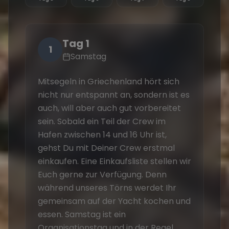
Tag 1
1
Samstag
Mitsegeln in Griechenland hört sich
Na
nicht nur entspannt an, sondern ist es
hei
auch, will aber auch gut vorbereitet
an
sein. Sobald ein Teil der Crew im
Seg
Hafen zwischen 14 und 16 Uhr ist,
süd
gehst Du mit Deiner Crew erstmal
fes
einkaufen. Eine Einkaufsliste stellen wir
mit
Euch gerne zur Verfügung. Denn
Sk
während unseres Törns werdet Ihr
Seg
gemeinsam auf der Yacht kochen und
br
essen. Samstag ist ein
Ha
Organisationstag und in der Regel
Ba