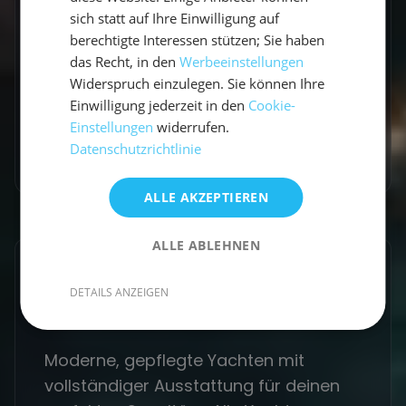
Bordkasse bezahlt)
sich statt auf Ihre Einwilligung auf
berechtigte Interessen stützen; Sie haben
Flüge & Transport zur Marina
das Recht, in den
Werbeeinstellungen
Reiseversicherung, die du jedoch hier ganz
Widerspruch einzulegen. Sie können Ihre
einfach abschließen kannst.
Einwilligung jederzeit in den
Cookie-
Selbstbeteiligung an der Kaution von 100 €
Einstellungen
widerrufen.
(200€ für Katamarane)
Datenschutzrichtlinie
Kurtaxe
ALLE AKZEPTIEREN
ALLE ABLEHNEN
Beispiel-Yachten – Dein
DETAILS ANZEIGEN
schwimmendes Zuhause
Moderne, gepflegte Yachten mit
vollständiger Ausstattung für deinen