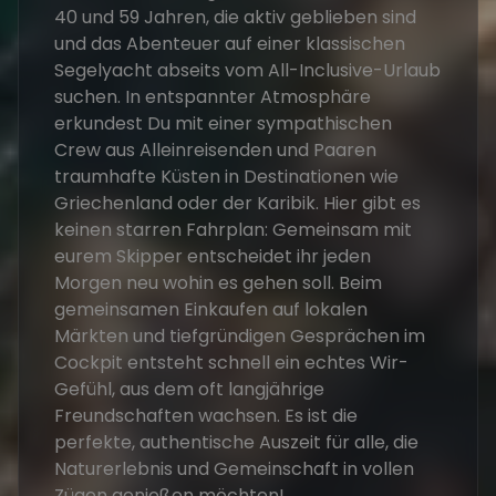
40 und 59 Jahren, die aktiv geblieben sind
und das Abenteuer auf einer klassischen
Segelyacht abseits vom All-Inclusive-Urlaub
suchen. In entspannter Atmosphäre
erkundest Du mit einer sympathischen
Crew aus Alleinreisenden und Paaren
traumhafte Küsten in Destinationen wie
Griechenland oder der Karibik. Hier gibt es
keinen starren Fahrplan: Gemeinsam mit
eurem Skipper entscheidet ihr jeden
Morgen neu wohin es gehen soll. Beim
gemeinsamen Einkaufen auf lokalen
Märkten und tiefgründigen Gesprächen im
Cockpit entsteht schnell ein echtes Wir-
Gefühl, aus dem oft langjährige
Freundschaften wachsen. Es ist die
perfekte, authentische Auszeit für alle, die
Naturerlebnis und Gemeinschaft in vollen
Zügen genießen möchten!