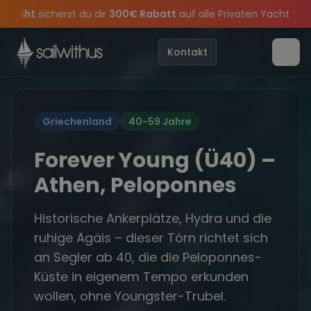
Skip to content
Rabatt
auf alle Privaten Yachten mit Skipper in
Griechenland u
feiern die Törns, die Crew und die besten Geschichten des Jahres
e Angebote mehr Sowie
Sichere Dir jetzt
Dein Meilenbuch und Deine sailwithus-C
20€ Rabatt auf deinen ersten Törn
!
•
Kontakt
Menü
Griechenland
40-59 Jahre
Forever Young (Ü40) –
Athen, Peloponnes
Historische Ankerplätze, Hydra und die
ruhige Ägäis – dieser Törn richtet sich
an Segler ab 40, die die Peloponnes-
Küste in eigenem Tempo erkunden
wollen, ohne Youngster-Trubel.