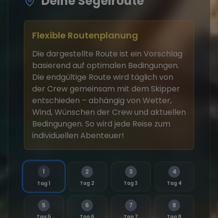
Deine Segelroute
Flexible Routenplanung
Die dargestellte Route ist ein Vorschlag
basierend auf optimalen Bedingungen.
Die endgültige Route wird täglich von
der Crew gemeinsam mit dem Skipper
entschieden – abhängig von Wetter,
Wind, Wünschen der Crew und aktuellen
Bedingungen. So wird jede Reise zum
individuellen Abenteuer!
1
2
3
4
Tag 2
Tag 3
Tag 4
Tag 1
5
6
7
8
Tag 5
Tag 6
Tag 7
Tag 8