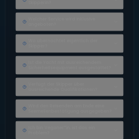
Skipperin?
Welcher Service wird inklusive
angeboten?
Wo übernachtet eigentlich der
Skipper?
Ist die Yacht mit ausreichendem
Sicherheitsequipment ausgestattet?
Verfügt der Skipper über
ausreichende Qualifikationen?
Wird den Reisenden am Ende eine
Seemeilenbestätigung ausgegeben?
Ich bin Veganer*in, ist das ein
Problem?