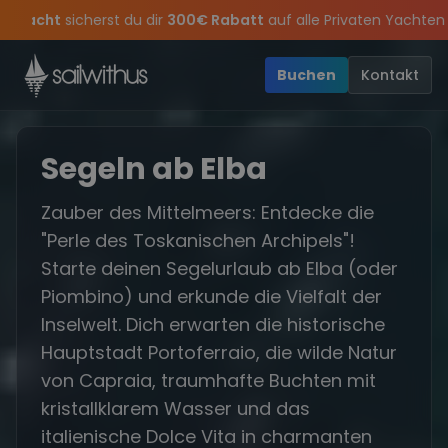
Skip to content
Sichere Dir jetzt
Dein Meilenbuch und Deine sailwithus-C
r-Special
: Mit Code
Yacht
sicherst du dir
300€ Rabatt
auf all
losing Party 2026!
Verpass keine
Törn-Updates, Insider-Tipps
Die Saison war legendär – wir feiern die Tör
und exklusive
Buchen
Kontakt
Segeln ab Elba
Zauber des Mittelmeers: Entdecke die
"Perle des Toskanischen Archipels"!
Starte deinen Segelurlaub ab Elba (oder
Piombino) und erkunde die Vielfalt der
Inselwelt. Dich erwarten die historische
Hauptstadt Portoferraio, die wilde Natur
von Capraia, traumhafte Buchten mit
kristallklarem Wasser und das
italienische Dolce Vita in charmanten