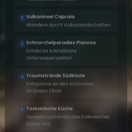
Vulkaninsel Capraia
2
Wandere durch Vulkanlandschaften
Schnorchelparadies Pianosa
3
Entdecke kristallklare
Unterwasserwelten
Traumstrände Südküste
4
Entspanne an den schönsten
Stränden Elbas
Toskanische Küche
5
Genieße authentisches italienisches
Dolce Vita