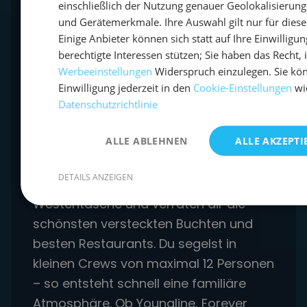
einschließlich der Nutzung genauer Geolokalisierun
Was macht sailwithus
und Gerätemerkmale. Ihre Auswahl gilt nur für diese
Einige Anbieter können sich statt auf Ihre Einwilligun
besonders?
berechtigte Interessen stützen; Sie haben das Recht, 
Werbeeinstellungen
Widerspruch einzulegen. Sie kö
Mit über 20 Jahren Erfahrung im
Einwilligung jederzeit in den
Cookie-Einstellungen
wi
Segeltourismus bietet sailwithus dir
Datenschutzrichtlinie
authentische Segelerlebnisse fernab
ALLE ABLEHNEN
ALLE AKZEPTI
von Massentourismus. Unsere
deutschsprachigen Skipper kennen die
DETAILS ANZEIGEN
italienischen Gewässer wie ihre
Westentasche und verraten dir die
schönsten versteckten Buchten und
besten Restaurants. Du segelst in
kleinen Crews von maximal 12 Personen
– so entsteht schnell eine familiäre
Atmosphäre. Ob Youngline, Forever