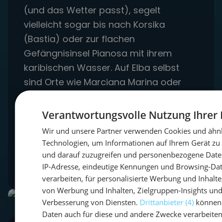
(und das Wetter passt), segelt
vielleicht sogar bis nach Korsika
(Bastia) oder zur flachen
Gefängnisinsel Pianosa mit ihrem
karibischen Wasser. Auf Elba selbst
sind Orte wie Marciana Marina oder
Porto Azzurro Highlights, um Eis zu
essen und das "Sehen und Gesehen
Verantwortungsvolle Nutzung Ihrer
werden" zu genießen. Kulinarisch locken
Wir und unsere Partner verwenden Cookies und ähn
toskanische Spezialitäten und der
Technologien, um Informationen auf Ihrem Gerät zu
berühmte Aleatico-Wein.
und darauf zuzugreifen und personenbezogene Date
IP-Adresse, eindeutige Kennungen und Browsing-Da
verarbeiten, für personalisierte Werbung und Inhalt
von Werbung und Inhalten, Zielgruppen-Insights und
Verbesserung von Diensten.
Drittanbieter (4)
können 
Daten auch für diese und andere Zwecke verarbeiten