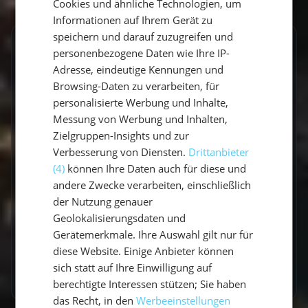
Cookies und ähnliche Technologien, um
ENGLISH
Informationen auf Ihrem Gerät zu
speichern und darauf zuzugreifen und
GESCHRIEBEN VON
personenbezogene Daten wie Ihre IP-
Adresse, eindeutige Kennungen und
Lucas Schmitt
Browsing-Daten zu verarbeiten, für
personalisierte Werbung und Inhalte,
Travel Experte
Messung von Werbung und Inhalten,
Zielgruppen-Insights und zur
Ich bin Lucas, Travel Experte und war schon
Verbesserung von Diensten.
Drittanbieter
auf allen Kontinenten unterwegs. Ich Liebe das
(4)
können Ihre Daten auch für diese und
Segeln und Nehme euch gerne mit auf meine
andere Zwecke verarbeiten, einschließlich
Reise.
der Nutzung genauer
Geolokalisierungsdaten und
Gerätemerkmale. Ihre Auswahl gilt nur für
diese Website. Einige Anbieter können
sich statt auf Ihre Einwilligung auf
Zum Autorenprofil
→
berechtigte Interessen stützen; Sie haben
das Recht, in den
Werbeeinstellungen