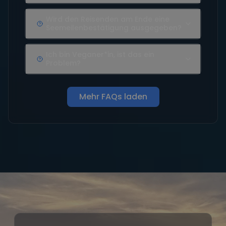
Wird den Reisenden am Ende eine
Seemeilenbestätigung ausgegeben?
Ich bin Veganer*in, ist das ein
Problem?
Mehr FAQs laden