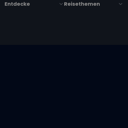
Entdecke
Reisethemen
Folge uns über Social Media
Impressum
|
Datenschutzerklärung
|
ARB's
|
Cookie-
Richtlinie
|
Cookie-Einstellungen
Wir übertragen alle Daten mit der sicheren