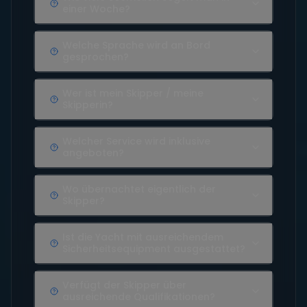
einer Woche?
Welche Sprache wird an Bord
gesprochen?
Wer ist mein Skipper / meine
Skipperin?
Welcher Service wird inklusive
angeboten?
Wo übernachtet eigentlich der
Skipper?
Ist die Yacht mit ausreichendem
Sicherheitsequipment ausgestattet?
Verfügt der Skipper über
ausreichende Qualifikationen?