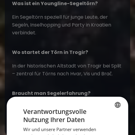
Was ist ein Youngline-Segeltörn?
Ein Segeltörn speziell für junge Leute, der
Segeln, Inselhopping und Party in Kroatien
verbindet.
Wo startet der Törn in Trogir?
In der historischen Altstadt von Trogir bei Split
– zentral für Törns nach Hvar, Vis und Brač.
Braucht man Segelerfahrung?
Nein, mit Skipper an Bord kannst du ganz ohne
Verantwortungsvolle
Vorkenntnisse mitsegeln.
Nutzung Ihrer Daten
GERMAN
Wir und unsere Partner verwenden
GERMAN