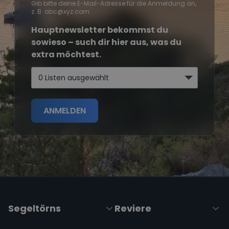
Gib bitte deine E-Mail-Adresse für die Anmeldung an,
z. B. abc@xyz.com.
Hauptnewsletter bekommst du
sowieso – such dir hier aus, was du
extra möchtest.
0 Listen ausgewählt
ANMELDEN
Segeltörns
Reviere