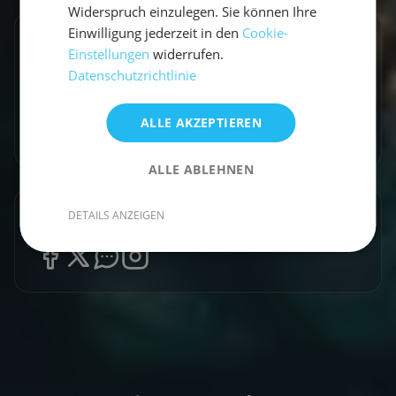
Widerspruch einzulegen. Sie können Ihre
Einwilligung jederzeit in den
Cookie-
Entdecke ähnliche Törns
Einstellungen
widerrufen.
Datenschutzrichtlinie
Finde deinen perfekten Segeltörn
Törns ansehen
ALLE AKZEPTIEREN
ALLE ABLEHNEN
DETAILS ANZEIGEN
Artikel teilen