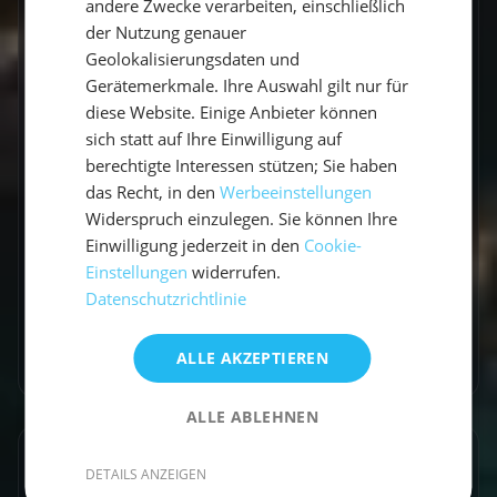
andere Zwecke verarbeiten, einschließlich
GESCHRIEBEN VON
der Nutzung genauer
Geolokalisierungsdaten und
Claudia Grubert
Gerätemerkmale. Ihre Auswahl gilt nur für
diese Website. Einige Anbieter können
Travel Influencerin & Segel-Expertin
sich statt auf Ihre Einwilligung auf
berechtigte Interessen stützen; Sie haben
Claudia ist begeisterte Travel Influencerin und
das Recht, in den
Werbeeinstellungen
leidenschaftliche Seglerin. Auf unserem Blog
Widerspruch einzulegen. Sie können Ihre
teilt sie ihre besten Reiseerlebnisse, fundierte
Einwilligung jederzeit in den
Cookie-
Revierberichte und praktisches Segelwissen
Einstellungen
widerrufen.
für dein nächstes Abenteuer auf dem Wasser.
Datenschutzrichtlinie
Zum Autorenprofil
→
ALLE AKZEPTIEREN
ALLE ABLEHNEN
Entdecke ähnliche Törns
DETAILS ANZEIGEN