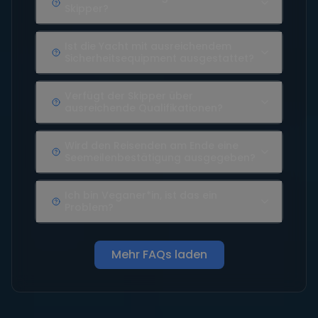
Skipper?
Ist die Yacht mit ausreichendem
Sicherheitsequipment ausgestattet?
Verfügt der Skipper über
ausreichende Qualifikationen?
Wird den Reisenden am Ende eine
Seemeilenbestätigung ausgegeben?
Ich bin Veganer*in, ist das ein
Problem?
Mehr FAQs laden