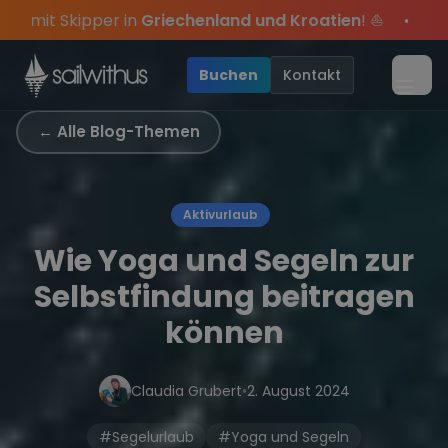
Skip to content
nland und Kroatien
! ⛵
⚓
Sommer-Special
: Mit Co
•
des Jahres, sei dabei.
d exklusive Angebote mehr Sowie
Sichere Dir jetzt
Dein Meilenbuch und Deine sailwi
Season Closing Party 2026!
20€ Rabatt auf deinen
D
•
Buchen
Kontakt
Menü
← Alle Blog-Themen
Aktivurlaub
Wie Yoga und Segeln zur
Selbstfindung beitragen
können
Claudia Grubert
•
2. August 2024
#Segelurlaub
#Yoga und Segeln