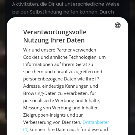
Aktivitäten, die Dir auf unterschiedliche Weise
bei der Selbstfindung helfen können. Durch
Selbstreflexion, die Überwindung von Grenzen,
die Entwicklung von Resilienz und die
Verantwortungsvolle
Förderung innerer Stille bieten sie Dir wertvolle
Nutzung Ihrer Daten
GERMAN
Werkzeuge, um Dein persönliches Wachstum
Wir und unsere Partner verwenden
zu unterstützen und Dein Selbstbewusstsein zu
GERMAN
Cookies und ähnliche Technologien, um
stärken. Also, warum nicht beides
ENGLISH
Informationen auf Ihrem Gerät zu
ausprobieren und sehen, wohin die
Reise
Dich
speichern und darauf zuzugreifen und
führt?
personenbezogene Daten wie Ihre IP-
Adresse, eindeutige Kennungen und
Verfasst und veröffentlicht von Julia am 2.
Browsing-Daten zu verarbeiten, für
August 2024
personalisierte Werbung und Inhalte,
Messung von Werbung und Inhalten,
Zielgruppen-Insights und zur
Verbesserung von Diensten.
Drittanbieter
(4)
können Ihre Daten auch für diese und