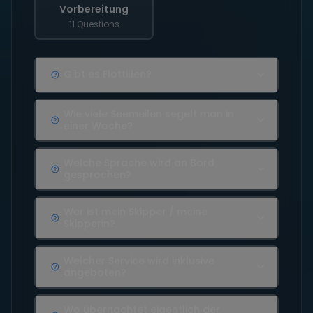
Vorbereitung
11 Questions
Gibt es Flottillen?
Wie viele Seemeilen segelt man in
einer Woche?
Welche Sprache wird an Bord
gesprochen?
Wer ist mein Skipper / meine
Skipperin?
Welcher Service wird inklusive
angeboten?
Wo übernachtet eigentlich der