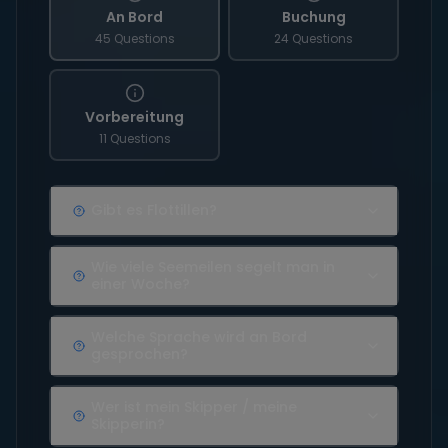
An Bord
Buchung
45 Questions
24 Questions
Vorbereitung
11 Questions
Gibt es Flottillen?
Wie viele Seemeilen segelt man in
einer Woche?
Welche Sprache wird an Bord
gesprochen?
Wer ist mein Skipper / meine
Skipperin?