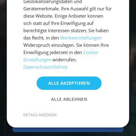
Geolokalisierungsdaten und
Ich bin Lucas, Travel Experte und war schon
Gerätemerkmale. Ihre Auswahl gilt nur für
auf allen Kontinenten unterwegs. Ich Liebe das
diese Website. Einige Anbieter können
sich statt auf Ihre Einwilligung auf
Segeln und Nehme euch gerne mit auf meine
berechtigte Interessen stützen; Sie haben
Reise.
das Recht, in den
Werbeeinstellungen
Widerspruch einzulegen. Sie können Ihre
Einwilligung jederzeit in den
Cookie-
Einstellungen
widerrufen.
Datenschutzrichtlinie
Zum Autorenprofil
→
ALLE AKZEPTIEREN
Entdecke ähnliche Törns
ALLE ABLEHNEN
Finde deinen perfekten Segeltörn
DETAILS ANZEIGEN
Törns ansehen