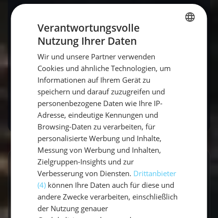
Braucht man Segelerfahrung?
Verantwortungsvolle
Nutzung Ihrer Daten
GERMAN
Nein, mit Skipper an Bord kannst du ganz ohne
Wir und unsere Partner verwenden
Vorkenntnisse mitsegeln.
GERMAN
Cookies und ähnliche Technologien, um
ENGLISH
Informationen auf Ihrem Gerät zu
Allein losziehen, gemeinsam segeln: Entdecke
speichern und darauf zuzugreifen und
unsere
Mitsegel-Törns
für Alleinreisende.
personenbezogene Daten wie Ihre IP-
Adresse, eindeutige Kennungen und
Browsing-Daten zu verarbeiten, für
personalisierte Werbung und Inhalte,
Messung von Werbung und Inhalten,
Zielgruppen-Insights und zur
GESCHRIEBEN VON
Verbesserung von Diensten.
Drittanbieter
(4)
können Ihre Daten auch für diese und
Lucas Schmitt
andere Zwecke verarbeiten, einschließlich
Travel Experte
der Nutzung genauer