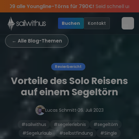
Skip to content
ns für 790€!
Seid schnell und sichert euch die letzten Plät
es Jahres, sei dabei.
sive Angebote mehr Sowie
Sichere Dir jetzt
Dein Meilenbuch und Deine sailwi
Season Closing Party 2026!
20€ Rabatt auf deinen erste
Di
•
Buchen
Kontakt
Menü
← Alle Blog-Themen
Revierbericht
Vorteile des Solo Reisens
auf einem Segeltörn
Lucas Schmitt
•
26. Juli 2023
#sailwithus
#segelerlebnis
#segeltörn
#Segelurlaub
#selbstfindung
#Single