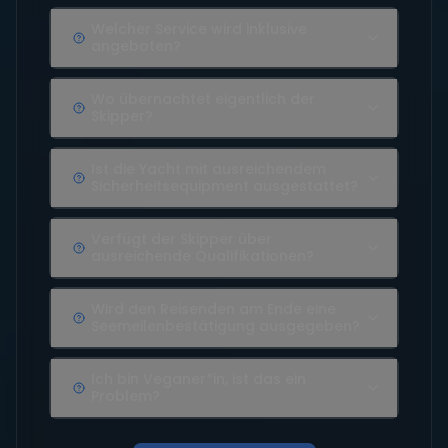
Welcher Service wird inklusive
angeboten?
Wo übernachtet eigentlich der
Skipper?
Ist die Yacht mit ausreichendem
Sicherheitsequipment ausgestattet?
Verfügt der Skipper über
ausreichende Qualifikationen?
Wird den Reisenden am Ende eine
Seemeilenbestätigung ausgegeben?
Ich bin Veganer*in, ist das ein
Problem?