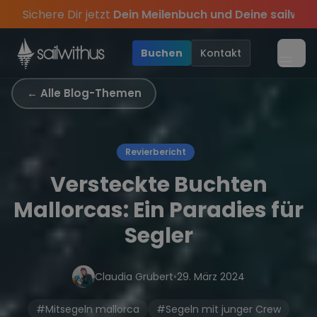
Skip to content
Sichere Dir jetzt
Dein Meilenbuch und Deine sailwi
 für 790€!
– wir feiern die Törns, die Crew und die besten Geschichte
ive Angebote mehr Sowie
Seid schnell und sichert euch die letzten Plätze
20€ Rabatt auf deinen ersten 
Buchen
Kontakt
Menü
← Alle Blog-Themen
Revierbericht
Versteckte Buchten
Mallorcas: Ein Paradies für
Segler
Claudia Grubert
•
29. März 2024
#Mitsegeln mallorca
#Segeln mit junger Crew