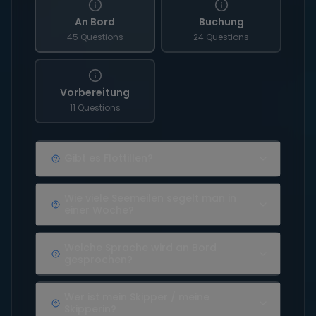
An Bord
Buchung
45 Questions
24 Questions
Vorbereitung
11 Questions
Gibt es Flottillen?
Wie viele Seemeilen segelt man in
einer Woche?
Welche Sprache wird an Bord
gesprochen?
Wer ist mein Skipper / meine
Skipperin?