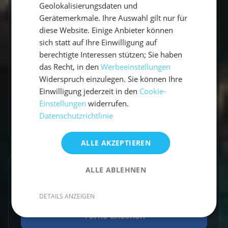
Geolokalisierungsdaten und
Travel Influencerin & Segel-Expertin
Gerätemerkmale. Ihre Auswahl gilt nur für
diese Website. Einige Anbieter können
Claudia ist begeisterte Travel Influencerin und
sich statt auf Ihre Einwilligung auf
leidenschaftliche Seglerin. Auf unserem Blog
berechtigte Interessen stützen; Sie haben
teilt sie ihre besten Reiseerlebnisse, fundierte
das Recht, in den
Werbeeinstellungen
Revierberichte und praktisches Segelwissen
Widerspruch einzulegen. Sie können Ihre
für dein nächstes Abenteuer auf dem Wasser.
Einwilligung jederzeit in den
Cookie-
Einstellungen
widerrufen.
Datenschutzrichtlinie
Zum Autorenprofil
→
ALLE AKZEPTIEREN
Entdecke ähnliche Törns
ALLE ABLEHNEN
Finde deinen perfekten Segeltörn
DETAILS ANZEIGEN
Törns ansehen