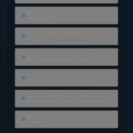
Welcher Service wird inklusive
angeboten?
Wo übernachtet eigentlich der
Skipper?
Ist die Yacht mit ausreichendem
Sicherheitsequipment ausgestattet?
Verfügt der Skipper über
ausreichende Qualifikationen?
Wird den Reisenden am Ende eine
Seemeilenbestätigung ausgegeben?
Ich bin Veganer*in, ist das ein
Problem?