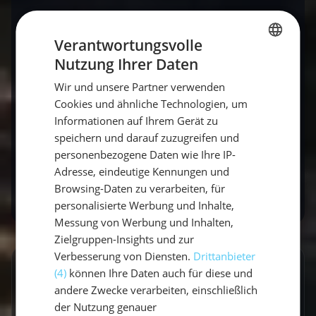
Die Insel Mallorca bietet also weit mehr als nur
Verantwortungsvolle
die bekannten Strände und Buchten. Für
Nutzung Ihrer Daten
Segler und Wasserliebhaber gibt es zahlreiche
GERMAN
versteckte Juwelen zu entdecken, die einen
Wir und unsere Partner verwenden
GERMAN
Segelurlaub auf den Balearen zu einem
Cookies und ähnliche Technologien, um
ENGLISH
unvergesslichen Abenteuer machen. Ob beim
Informationen auf Ihrem Gerät zu
Mitsegeln oder auf eigene Faust, die Schönheit
speichern und darauf zuzugreifen und
personenbezogene Daten wie Ihre IP-
der versteckten Buchten Mallorcas wartet
Adresse, eindeutige Kennungen und
darauf, von Dir entdeckt zu werden.
Browsing-Daten zu verarbeiten, für
personalisierte Werbung und Inhalte,
Messung von Werbung und Inhalten,
Zielgruppen-Insights und zur
Verbesserung von Diensten.
Drittanbieter
GESCHRIEBEN VON
(4)
können Ihre Daten auch für diese und
andere Zwecke verarbeiten, einschließlich
Claudia Grubert
der Nutzung genauer