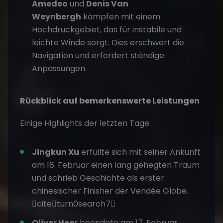
Amedeo
und
Denis Van
Weynbergh
kämpfen mit einem
Hochdruckgebiet, das für instabile und
leichte Winde sorgt. Dies erschwert die
Navigation und erfordert ständige
Anpassungen.
Rückblick auf bemerkenswerte Leistungen
Einige Highlights der letzten Tage:
Jingkun Xu
erfüllte sich mit seiner Ankunft
am 18. Februar einen lang gehegten Traum
und schrieb Geschichte als erster
chinesischer Finisher der Vendée Globe.
citeturn0search7
Oliver Heer
beendete am 17. Februar