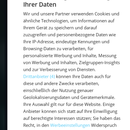
Vendée Globe und bestätigte seine
Ihrer Daten
GERMAN
Erfahrung im Hochseesegeln.
Wir und unsere Partner verwenden Cookies und
GERMAN
Violette Dorange
(Frankreich)
ähnliche Technologien, um Informationen auf
ENGLISH
erreichte als jüngste Teilnehmerin aller
Ihrem Gerät zu speichern und darauf
Zeiten den 25. Platz. Mit 23 Jahren setzte
zuzugreifen und personenbezogene Daten wie
Ihre IP-Adresse, eindeutige Kennungen und
sie ein starkes Zeichen für Frauen im
Browsing-Daten zu verarbeiten, für
Segelsport.
personalisierte Werbung und Inhalte, Messung
Louis Duc
(Frankreich) belegte den 26.
von Werbung und Inhalten, Zielgruppen-Insights
Platz. Trotz technischer
und zur Verbesserung von Diensten.
Herausforderungen an seinem älteren
Drittanbieter (4)
können Ihre Daten auch für
IMOCA-Boot zeigte er beeindruckende
diese und andere Zwecke verarbeiten,
einschließlich der Nutzung genauer
Ausdauer.
Geolokalisierungsdaten und Gerätemerkmale.
Sébastien Marsset
(Frankreich)
Ihre Auswahl gilt nur für diese Website. Einige
erreichte den 27. Platz. Nach 91 Tagen
Anbieter können sich statt auf Ihre Einwilligung
und 35 Minuten auf See beendete er
auf berechtigte Interessen stützen; Sie haben das
seine erste Vendée Globe erfolgreich.
Recht, in den
Werbeeinstellungen
Widerspruch