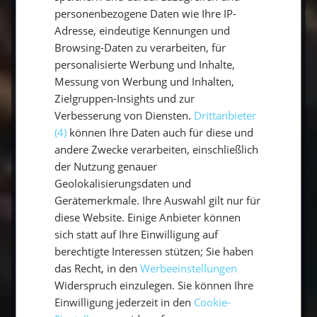
Themengebiet. Die Fotografie ist ein sehr
personenbezogene Daten wie Ihre IP-
umfangreiches Themengebiet, das
Adresse, eindeutige Kennungen und
insbesondere für Laien schwer verständlich ist.
Browsing-Daten zu verarbeiten, für
personalisierte Werbung und Inhalte,
Die meisten Spiegelreflexkameras sind
Messung von Werbung und Inhalten,
vollautomatisch. Das hat den Vorteil, dass Du
Zielgruppen-Insights und zur
quasi einfach drauf los fotografieren kannst.
Verbesserung von Diensten.
Drittanbieter
Im Anschluss lässt sich die Aufnahme über das
(4)
können Ihre Daten auch für diese und
Display betrachten. Für die
andere Zwecke verarbeiten, einschließlich
Spiegelreflexkameras gibt verschiedene
der Nutzung genauer
Objektive. Professionelle Fotografen nutzen
Geolokalisierungsdaten und
zum Beispiel Weitwinkelobjektive für
Gerätemerkmale. Ihre Auswahl gilt nur für
Landschaftsaufnahmen. Diese ermöglichen
diese Website. Einige Anbieter können
durch eine große Brennweite viel auf das Foto
sich statt auf Ihre Einwilligung auf
zu bekommen. Für die Urlaubsfotografie ist
berechtigte Interessen stützen; Sie haben
das Standardobjektiv vollkommen
das Recht, in den
Werbeeinstellungen
Widerspruch einzulegen. Sie können Ihre
ausreichend. Durch drehen am Objektiv
Einwilligung jederzeit in den
Cookie-
können Motive herangezoomt werden. Die