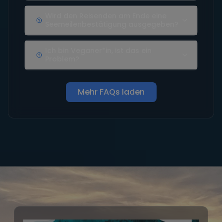
Wird den Reisenden am Ende eine
Seemeilenbestätigung ausgegeben?
Ich bin Veganer*in, ist das ein
Problem?
Mehr FAQs laden