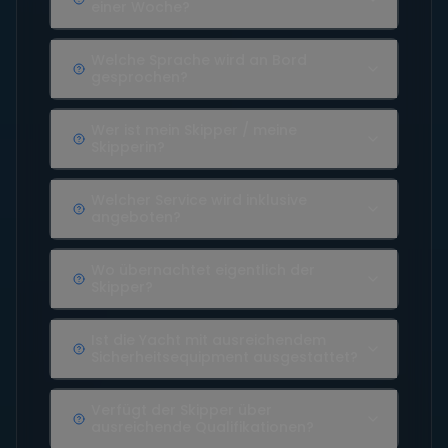
einer Woche?
Welche Sprache wird an Bord
gesprochen?
Wer ist mein Skipper / meine
Skipperin?
Welcher Service wird inklusive
angeboten?
Wo übernachtet eigentlich der
Skipper?
Ist die Yacht mit ausreichendem
Sicherheitsequipment ausgestattet?
Verfügt der Skipper über
ausreichende Qualifikationen?