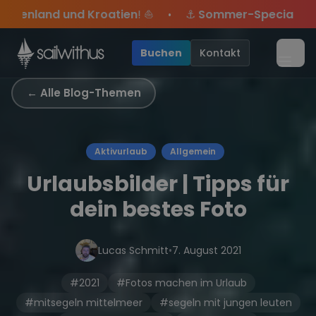
Skip to content
⚓
Sommer-Special
: Mit Code
Yacht
sicherst du dir
•
ote mehr Sowie
Season Closing Party 2026!
Sichere Dir jetzt
20€ Rabatt auf deinen ersten Törn
Dein Meilenbuch und Deine sailwi
Die Saison war legendär – 
!
•
Buchen
Kontakt
Menü
← Alle Blog-Themen
Aktivurlaub
Allgemein
Urlaubsbilder | Tipps für
dein bestes Foto
Lucas Schmitt
•
7. August 2021
#2021
#Fotos machen im Urlaub
#mitsegeln mittelmeer
#segeln mit jungen leuten