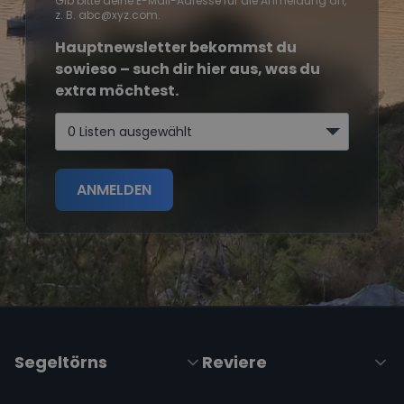
Gib bitte deine E-Mail-Adresse für die Anmeldung an,
z. B. abc@xyz.com.
Hauptnewsletter bekommst du
sowieso – such dir hier aus, was du
extra möchtest.
0 Listen ausgewählt
ANMELDEN
Segeltörns
Reviere