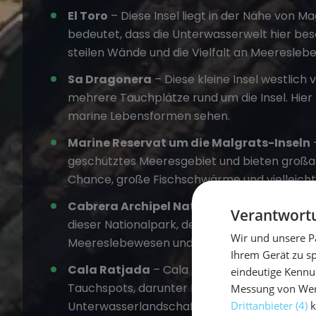
El Toro
– Diese Insel liegt in der Nähe von M
bedeutet, dass die Unterwasserwelt hier beson
steilen Wände und die Vielfalt an Meeresleb
Sa Dragonera
– Diese kleine Insel westlich 
mehrere Tauchplätze rund um die Insel. Hie
marine Lebensformen sehen.
Marine Reservat um die Malgrats-Inseln
–
geschütztes Meeresgebiet und bieten großar
Chance, große Fischschwärme und vielleicht
Cabrera Archipel Nationalpark
– Ein wenig
Verantwortu
dieser Nationalpark, der eine unberührte Unt
Wir und unsere P
Meereslebewesen und historischen Wracks 
Ihrem Gerät zu s
Cala Ratjada
– Cala Ratjada an der Nordost
eindeutige Kennu
Tauchspots, darunter Höhlen und Felsformat
Messung von Werb
Drittanbieter (4)
k
Unterwasserlandschaft schaffen.