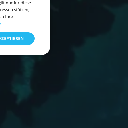
t nur für diese
eressen stützen;
en Ihre
e
KZEPTIEREN