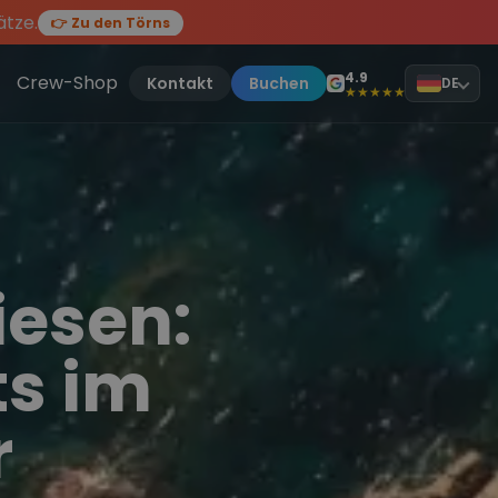
ätze.
👉 Zu den Törns
en des Jahres, sei dabei.
ten Törn
!
4.9
Crew-Shop
Kontakt
Buchen
DE
★★★★★
esen:
s im
r