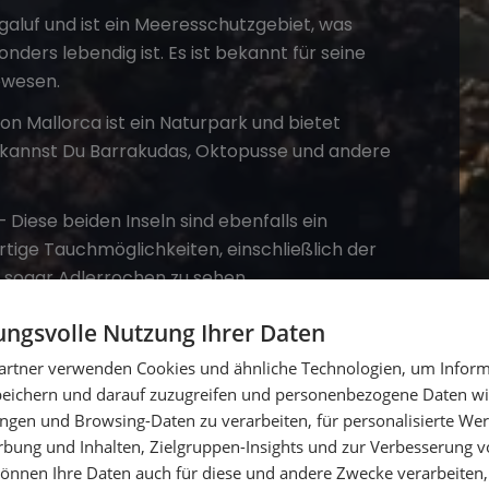
agaluf und ist ein Meeresschutzgebiet, was
ders lebendig ist. Es ist bekannt für seine
ewesen.
von Mallorca ist ein Naturpark und bietet
r kannst Du Barrakudas, Oktopusse und andere
 Diese beiden Inseln sind ebenfalls ein
tige Tauchmöglichkeiten, einschließlich der
 sogar Adlerrochen zu sehen.
 weiter entfernt, südlich von Mallorca, liegt
ngsvolle Nutzung Ihrer Daten
erwasserwelt mit einer reichen Vielfalt an
artner verwenden Cookies und ähnliche Technologien, um Inform
beherbergt.
peichern und darauf zuzugreifen und personenbezogene Daten wie
küste Mallorcas bietet eine Reihe von
ngen und Browsing-Daten zu verarbeiten, für personalisierte Wer
ionen, die eine beeindruckende
ung und Inhalten, Zielgruppen-Insights und zur Verbesserung v
önnen Ihre Daten auch für diese und andere Zwecke verarbeiten, 