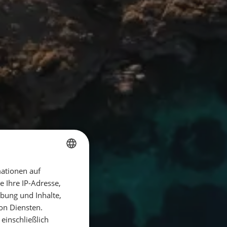
ationen auf
GERMAN
 Ihre IP-Adresse,
GERMAN
bung und Inhalte,
ENGLISH
on Diensten.
einschließlich