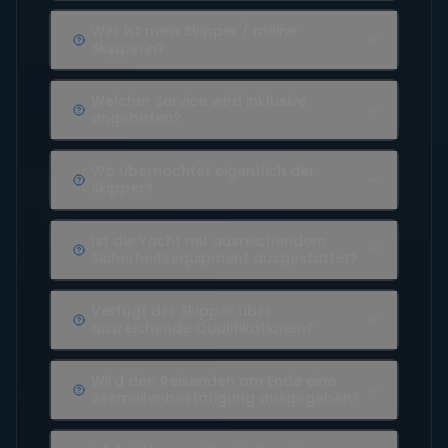
Wer ist mein Skipper / meine
Skipperin?
Welcher Service wird inklusive
angeboten?
Wo übernachtet eigentlich der
Skipper?
Ist die Yacht mit ausreichendem
Sicherheitsequipment ausgestattet?
Verfügt der Skipper über
ausreichende Qualifikationen?
Wird den Reisenden am Ende eine
Seemeilenbestätigung ausgegeben?