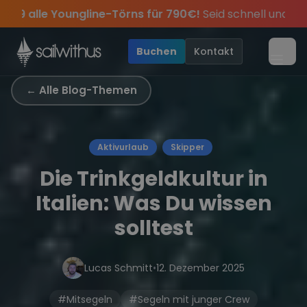
Skip to content
rns für 790€!
Seid schnell und sichert euch die letzten Plä
Jahres, sei dabei.
usive Angebote mehr Sowie
Sichere Dir jetzt
Dein Meilenbuch und Deine sailwi
Season Closing Party 2026!
20€ Rabatt auf deinen erst
Die S
•
Buchen
Kontakt
Menü
← Alle Blog-Themen
Aktivurlaub
Skipper
Die Trinkgeldkultur in
Italien: Was Du wissen
solltest
Lucas Schmitt
•
12. Dezember 2025
#Mitsegeln
#Segeln mit junger Crew