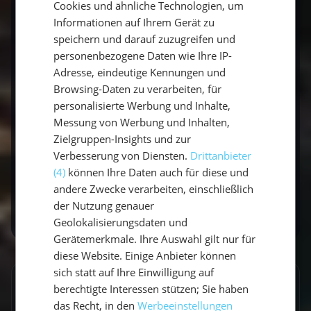
belohnt.
Cookies und ähnliche Technologien, um
ENGLISH
Informationen auf Ihrem Gerät zu
speichern und darauf zuzugreifen und
Was bedeutet "coperto" auf der
personenbezogene Daten wie Ihre IP-
Rechnung?
Adresse, eindeutige Kennungen und
Browsing-Daten zu verarbeiten, für
Eine feste Gedeck- bzw. Servicegebühr pro
personalisierte Werbung und Inhalte,
Person – sie hat nichts mit dem Trinkgeld zu
Messung von Werbung und Inhalten,
tun.
Zielgruppen-Insights und zur
Verbesserung von Diensten.
Drittanbieter
(4)
können Ihre Daten auch für diese und
Du planst einen Törn in Bella Italia? Entdecke
andere Zwecke verarbeiten, einschließlich
unsere
Segelreisen in Italien
.
der Nutzung genauer
Geolokalisierungsdaten und
Gerätemerkmale. Ihre Auswahl gilt nur für
diese Website. Einige Anbieter können
sich statt auf Ihre Einwilligung auf
GESCHRIEBEN VON
berechtigte Interessen stützen; Sie haben
das Recht, in den
Werbeeinstellungen