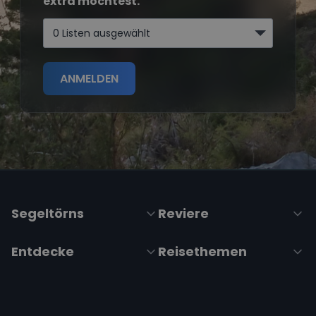
extra möchtest.
0 Listen ausgewählt
ANMELDEN
Segeltörns
Reviere
Entdecke
Reisethemen