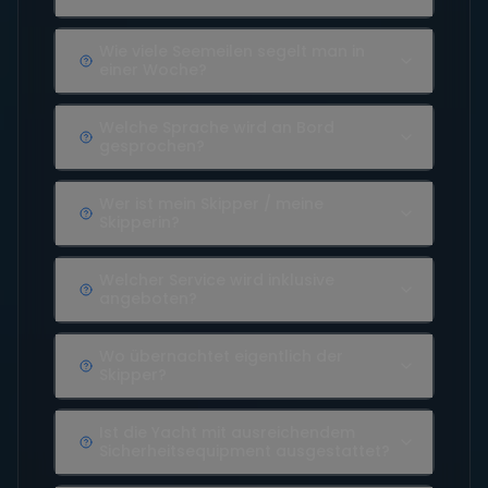
Wie viele Seemeilen segelt man in
einer Woche?
Welche Sprache wird an Bord
gesprochen?
Wer ist mein Skipper / meine
Skipperin?
Welcher Service wird inklusive
angeboten?
Wo übernachtet eigentlich der
Skipper?
Ist die Yacht mit ausreichendem
Sicherheitsequipment ausgestattet?