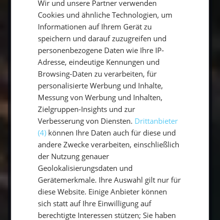
Navigationslichtern solltest du sicherstellen,
Wir und unsere Partner verwenden
GERMAN
dass sie jederzeit sichtbar sind.
Cookies und ähnliche Technologien, um
ENGLISH
Informationen auf Ihrem Gerät zu
speichern und darauf zuzugreifen und
Fehlerbehebung:
Wenn ein Licht ausfällt,
personenbezogene Daten wie Ihre IP-
überprüfe zunächst die Stromquelle. Häufig
Adresse, eindeutige Kennungen und
liegt das Problem an einer abgenutzten
Browsing-Daten zu verarbeiten, für
Batterie oder an fehlerhaften Kabeln. Bei
personalisierte Werbung und Inhalte,
professionellen Beleuchtungslösungen wie
Messung von Werbung und Inhalten,
denen von
Toplicht
gibt es zudem immer
Zielgruppen-Insights und zur
einen zuverlässigen Kundensupport.
Verbesserung von Diensten.
Drittanbieter
(4)
können Ihre Daten auch für diese und
andere Zwecke verarbeiten, einschließlich
Fazit: Investiere in die richtige Beleuchtung
der Nutzung genauer
für deine Segelyacht
Geolokalisierungsdaten und
Gerätemerkmale. Ihre Auswahl gilt nur für
Die richtige Beleuchtung ist ein
diese Website. Einige Anbieter können
unverzichtbares Element auf jeder Segelyacht.
sich statt auf Ihre Einwilligung auf
Sie sorgt für Sicherheit, Komfort und eine
berechtigte Interessen stützen; Sie haben