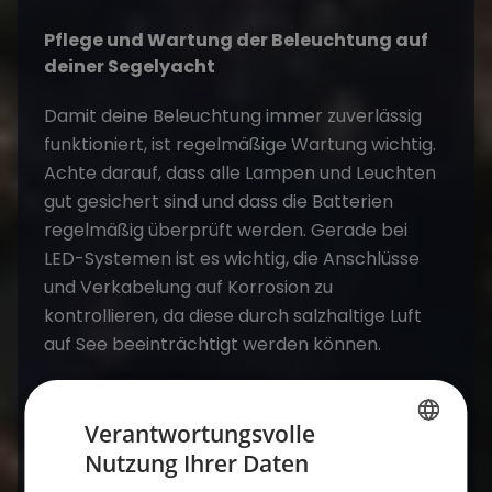
Pflege und Wartung der Beleuchtung auf
deiner Segelyacht
Damit deine Beleuchtung immer zuverlässig
funktioniert, ist regelmäßige Wartung wichtig.
Achte darauf, dass alle Lampen und Leuchten
gut gesichert sind und dass die Batterien
regelmäßig überprüft werden. Gerade bei
LED-Systemen ist es wichtig, die Anschlüsse
und Verkabelung auf Korrosion zu
kontrollieren, da diese durch salzhaltige Luft
auf See beeinträchtigt werden können.
Wartungstipps:
Reinige regelmäßig die
Verantwortungsvolle
Lampen und überprüfe, ob sie richtig
Nutzung Ihrer Daten
funktionieren. Insbesondere bei
GERMAN