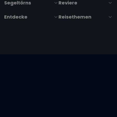
Segeltörns
Reviere
Entdecke
Reisethemen
Folge uns über Social Media
Impressum
|
Datenschutzerklärung
|
ARB's
|
Cookie-
Richtlinie
|
Cookie-Einstellungen