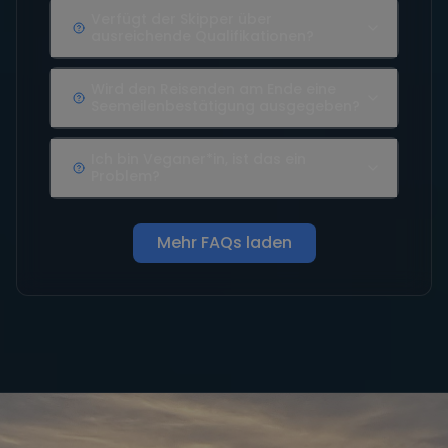
Verfügt der Skipper über
ausreichende Qualifikationen?
Wird den Reisenden am Ende eine
Seemeilenbestätigung ausgegeben?
Ich bin Veganer*in, ist das ein
Problem?
Mehr FAQs laden