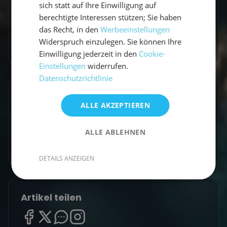
Revierberichte und praktisches Segelwissen
sich statt auf Ihre Einwilligung auf
für dein nächstes Abenteuer auf dem Wasser.
berechtigte Interessen stützen; Sie haben
das Recht, in den
Werbeeinstellungen
Widerspruch einzulegen. Sie können Ihre
Zum Autorenprofil
→
Einwilligung jederzeit in den
Cookie-
Einstellungen
widerrufen.
Datenschutzrichtlinie
Entdecke ähnliche Törns
ALLE AKZEPTIEREN
Finde deinen perfekten Segeltörn
ALLE ABLEHNEN
Törns ansehen
DETAILS ANZEIGEN
Artikel teilen