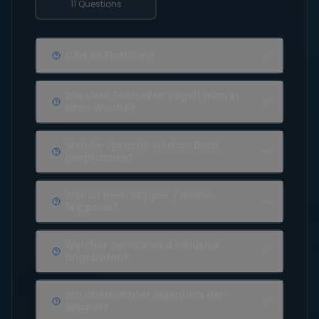
11 Questions
Gibt es Flottillen?
Wie viele Seemeilen segelt man in
einer Woche?
Welche Sprache wird an Bord
gesprochen?
Wer ist mein Skipper / meine
Skipperin?
Welcher Service wird inklusive
angeboten?
Wo übernachtet eigentlich der
Skipper?