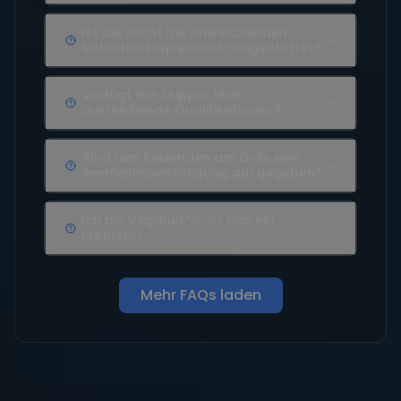
Ist die Yacht mit ausreichendem
Sicherheitsequipment ausgestattet?
Verfügt der Skipper über
ausreichende Qualifikationen?
Wird den Reisenden am Ende eine
Seemeilenbestätigung ausgegeben?
Ich bin Veganer*in, ist das ein
Problem?
Mehr FAQs laden