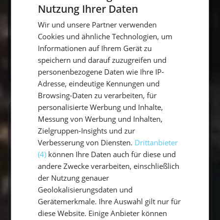
Nutzung Ihrer Daten
Kroatien die Sonne genießen, die griechischen
GERMAN
Inseln erkunden oder die Nordsee überqueren
Wir und unsere Partner verwenden
GERMAN
möchtest – wir haben das passende Angebot
Cookies und ähnliche Technologien, um
ENGLISH
Informationen auf Ihrem Gerät zu
für Dich!
speichern und darauf zuzugreifen und
personenbezogene Daten wie Ihre IP-
Adresse, eindeutige Kennungen und
Browsing-Daten zu verarbeiten, für
personalisierte Werbung und Inhalte,
GESCHRIEBEN VON
Messung von Werbung und Inhalten,
Zielgruppen-Insights und zur
Claudia Grubert
Verbesserung von Diensten.
Drittanbieter
(4)
können Ihre Daten auch für diese und
Travel Influencerin & Segel-Expertin
andere Zwecke verarbeiten, einschließlich
der Nutzung genauer
Claudia ist begeisterte Travel Influencerin und
Geolokalisierungsdaten und
leidenschaftliche Seglerin. Auf unserem Blog
Gerätemerkmale. Ihre Auswahl gilt nur für
teilt sie ihre besten Reiseerlebnisse, fundierte
diese Website. Einige Anbieter können