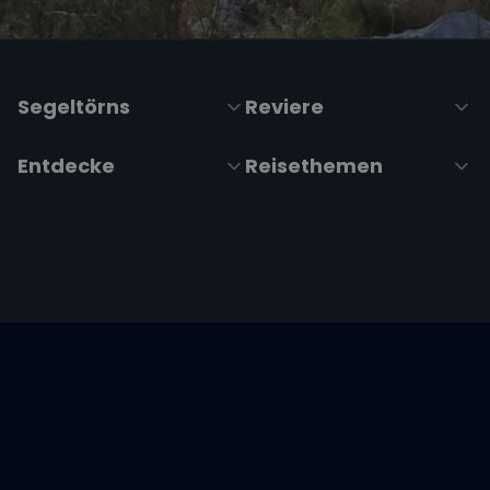
Segeltörns
Reviere
Entdecke
Reisethemen
Folge uns über Social Media
Impressum
|
Datenschutzerklärung
|
ARB's
|
Cookie-